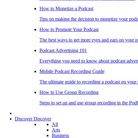
How to Monetize a Podcast
Tips on making the decision to monetize your podc
How to Promote Your Podcast
The best ways to get more eyes and ears on your p
Podcast Advertising 101
Everything you need to know about podcast advert
Mobile Podcast Recording Guide
The ultimate guide to recording a podcast on your
How to Use Group Recording
Steps to set up and use group recording in the Pod
Discover
Discover
All
Arts
Business