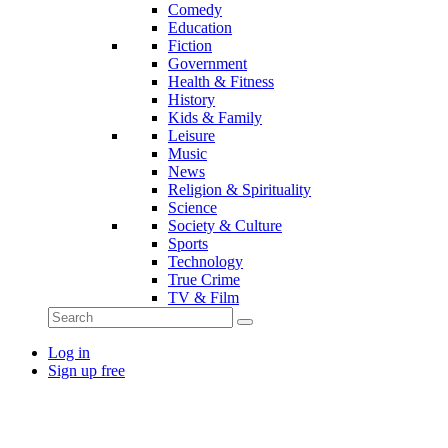
Comedy
Education
Fiction
Government
Health & Fitness
History
Kids & Family
Leisure
Music
News
Religion & Spirituality
Science
Society & Culture
Sports
Technology
True Crime
TV & Film
Log in
Sign up free