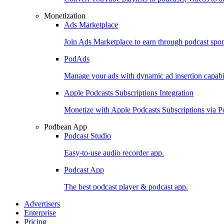
Monetization
Ads Marketplace
Join Ads Marketplace to earn through podcast spon
PodAds
Manage your ads with dynamic ad insertion capabil
Apple Podcasts Subscriptions Integration
Monetize with Apple Podcasts Subscriptions via 
Podbean App
Podcast Studio
Easy-to-use audio recorder app.
Podcast App
The best podcast player & podcast app.
Advertisers
Enterprise
Pricing