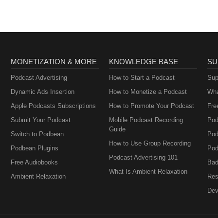
MONETIZATION & MORE
KNOWLEDGE BASE
SU
Podcast Advertising
How to Start a Podcast
Sup
Dynamic Ads Insertion
How to Monetize a Podcast
Wha
Apple Podcasts Subscriptions
How to Promote Your Podcast
Fre
Submit Your Podcast
Mobile Podcast Recording
Pod
Guide
Switch to Podbean
Pod
How to Use Group Recording
Podbean Plugins
Pod
Podcast Advertising 101
Free Audiobooks
Bad
What Is Ambient Relaxation
Ambient Relaxation
Res
Dev