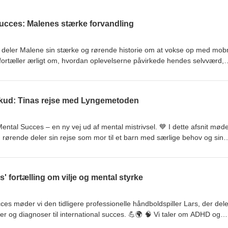
succes: Malenes stærke forvandling
cces deler Malene sin stærke og rørende historie om at vokse op med mob
n fortæller ærligt om, hvordan oplevelserne påvirkede hendes selvværd,
g hvordan hun fandt vejen tilbage til sig selv. 💡 Malene fortæller, hvordan
jer blev et vendepunkt i hendes liv. Vi dykker ned i konkrete metoder
ilitet og træning af mentale færdigheder, samt betydningen af støttende
rskud: Tinas rejse med Lyngemetoden
tærkt fællesskab. ✨ Du hører også, hvordan hun lærte at sætte grænser,
e sine erfaringer til at hjælpe andre mennesker. Afsnittet afsluttes med 
ker forandring: Tag små skridt, sæt realistiske delmål, tro på dine egne
ental Succes – en ny vej ud af mental mistrivsel. 💙 I dette afsnit møde
 der løfter og støtter dig. 🌱 En inspirerende fortælling om mod, perso
 rørende deler sin rejse som mor til et barn med særlige behov og sin
ntal succes.
st og depression. 🧠 Tina fortæller, hvordan hverken samtaleterapi el
 redskaber, hun savnede, og hvordan hun gennem Lyngemetoden og
ne tankemønstre, slippe skyldfølelse og bekymringer og genfinde glæd
rs' fortælling om vilje og mental styrke
 en inspirerende samtale om håb, forandring og konkrete mentale værk
nen kan være et værdifuldt alternativ eller supplement til mere tradition
ces møder vi den tidligere professionelle håndboldspiller Lars, der dele
ger og diagnoser til international succes. 💪🌍 🧠 Vi taler om ADHD og
mental træning og vigtigheden af at fokusere på sine styrker frem for s