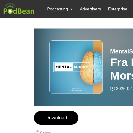
Podcasting
Advertisers
Enterprise
Mental
Fra 
Mor
Udb
2026-02
Download
Share