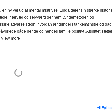
en ny vej ud af mental mistrivsel.Linda deler sin stærke histor
de glæde, nærvær og selvværd gennem Lyngemetoden og
ykiske advarselstegn, hvordan ændringer i tankemønstre og dag
påvirkede både hende og hendes familie positivt .Afsnittet sætte
.
View more
All Episo