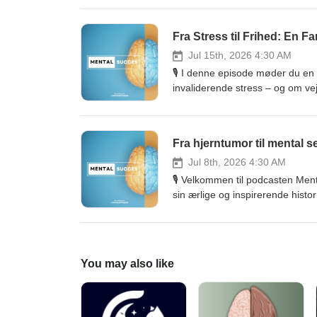
begrænsninger. Lars fortæller å
sportens verden og i livet gener
Fra Stress til Frihed: En F
erfaringer i arbejdet med unge, 
skabe et stærkere mentalt fund
Jul 15th, 2026 4:30 AM
🎙️ I denne episode møder du en f
invaliderende stress – og om vej
mentaltræning med Lyngemetode
energien og påvirkede både over
værktøjer, målrettet træning og 
Fra hjerntumor til mental se
både kom hurtigt og har vist sig 
energi, livsglæde og stærkere re
Jul 8th, 2026 4:30 AM
til at undersøge, hvordan træning
🎙️ Velkommen til podcasten Ment
sin ærlige og inspirerende histo
hvordan mentaltræning blev et a
medicin ikke altid er tilstrække
genfinde livskvaliteten og skabe 
effektive daglige rutiner og be
You may also like
med ét formål: at skabe håb, ov
God lytning!