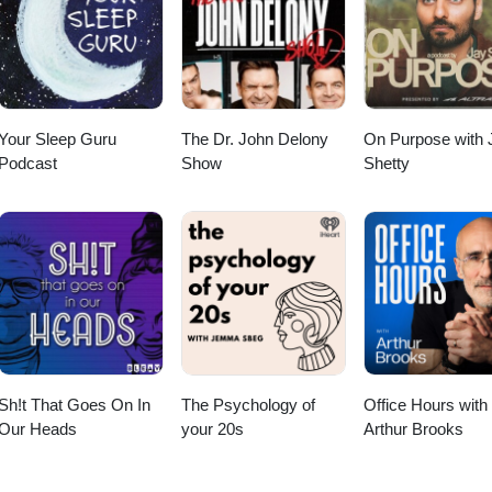
Your Sleep Guru
The Dr. John Delony
On Purpose with 
Podcast
Show
Shetty
Sh!t That Goes On In
The Psychology of
Office Hours with
Our Heads
your 20s
Arthur Brooks