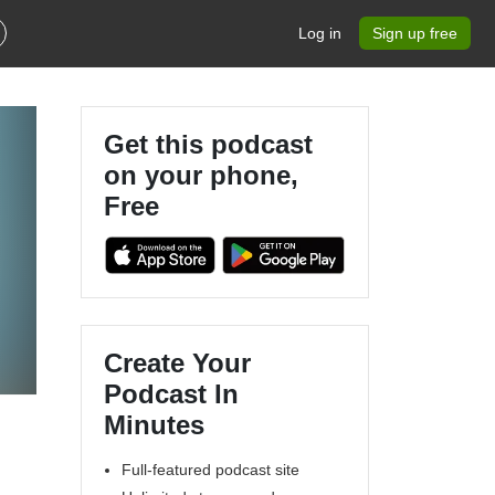
Log in
Sign up free
Get this podcast
on your phone,
Free
Create Your
Podcast In
Minutes
Full-featured podcast site