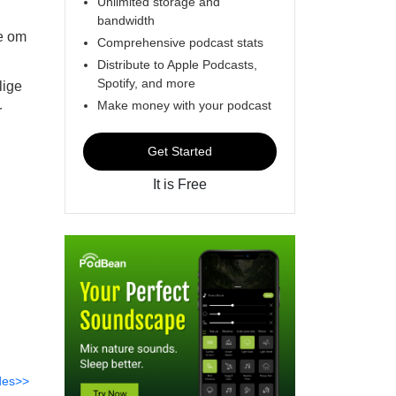
Unlimited storage and
bandwidth
ie om
Comprehensive podcast stats
Distribute to Apple Podcasts,
Spotify, and more
lige
Make money with your podcast
r
Get Started
It is Free
des>>