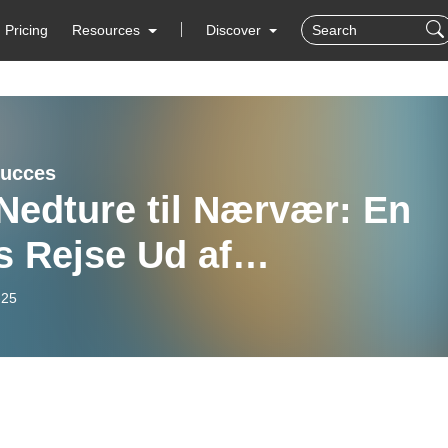
Pricing
Resources
Discover
Succes
Nedture til Nærvær: En
s Rejse Ud af
rændthed
-25