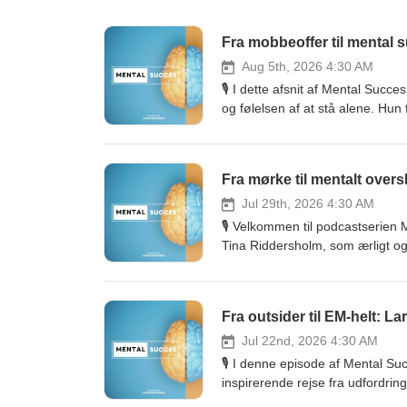
Fra mobbeoffer til mental 
Aug 5th, 2026 4:30 AM
🎙️ I dette afsnit af Mental Su
og følelsen af at stå alene. Hu
selvtillid og tillid til andre – o
med psykologi og mentale værktø
Circle of Trust, kognitiv fleksib
Fra mørke til mentalt ove
relationer, sunde vaner og et s
styrke troen på sig selv og brug
Jul 29th, 2026 4:30 AM
og praktiske råd til dig, der øns
🎙️ Velkommen til podcastserien M
muligheder, og opsøg mennesker,
Tina Riddersholm, som ærligt og
udvikling, heling og vejen til me
mangeårige kamp med stress, ang
medicin gav hende de konkrete
mentaltræning lærte at ændre si
Fra outsider til EM-helt: La
og energi i hverdagen. ✨ Det er
– og om, hvordan træning af hjer
Jul 22nd, 2026 4:30 AM
behandlingsformer. 🌱
🎙️ I denne episode af Mental Suc
inspirerende rejse fra udfordrin
autisme, jantelovens betydning, 