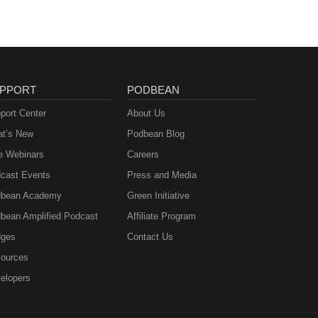
PPORT
PODBEAN
port Center
About Us
t’s New
Podbean Blog
e Webinars
Careers
cast Events
Press and Media
bean Academy
Green Initiative
bean Amplified Podcast
Affiliate Program
ges
Contact Us
ources
elopers