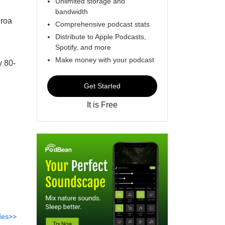
Unlimited storage and
bandwidth
 roa
Comprehensive podcast stats
Distribute to Apple Podcasts,
Spotify, and more
Make money with your podcast
v 80-
Get Started
It is Free
des>>