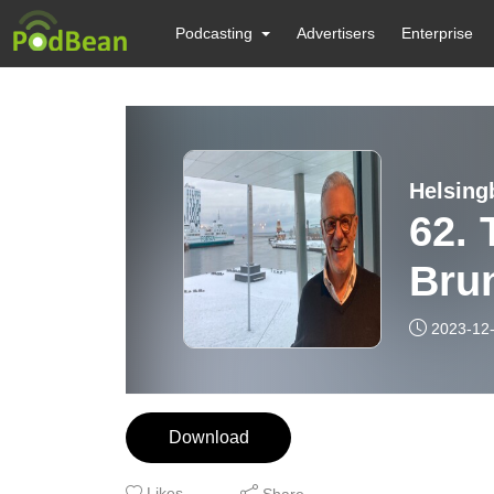
Podcasting
Advertisers
Enterprise
Helsing
62. 
Bru
2023-12
Download
Likes
Share