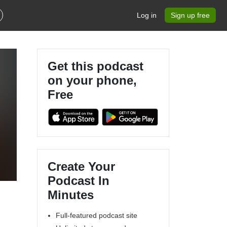
Log in
Sign up free
Get this podcast
on your phone,
Free
Create Your
Podcast In
Minutes
Full-featured podcast site