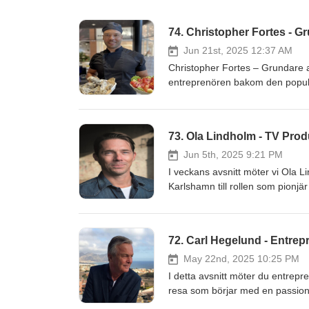
74. Christopher Fortes - G
Jun 21st, 2025 12:37 AM
Christopher Fortes – Grundare av
entreprenören bakom den populä
Christopher berättar om hur allt
den allra första restaurangen. R
samt Anetts, även den på Väla. Han delar med sig av sina utmaningar, lärdomar och drömmar som blivit
73. Ola Lindholm - TV Pro
verklighet genom hårt arbete och passion för mat.🥘 🎙️Miss
restaurangägare – och vad som k
Jun 5th, 2025 9:21 PM
🎶Musik / Klippning: Marsson 
I veckans avsnitt möter vi Ola Lindholm
Facebook Instagram LinkedIn
Karlshamn till rollen som pionj
resa genom svensk tv-historia.
Wild Kids, Melodifestivalen och s
nostalgi, skratt och insikter om
72. Carl Hegelund - Entrep
den. Vi blickar också framåt: h
TV- produktionsbolag tillsammans
May 22nd, 2025 10:25 PM
och att våga gå sin egen väg i 
I detta avsnitt möter du entrep
Spritan i Ödåkra. Under inspeln
resa som börjar med en passion 
Marsson 📲 Besök och följ Hel
idrottslärare var han med och g