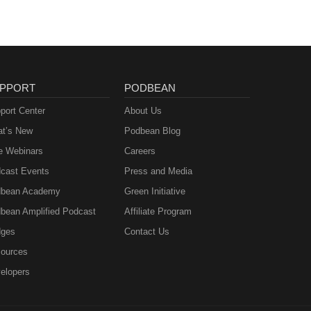
PPORT
PODBEAN
port Center
About Us
t’s New
Podbean Blog
e Webinars
Careers
cast Events
Press and Media
bean Academy
Green Initiative
bean Amplified Podcast
Affiliate Program
ges
Contact Us
ources
elopers