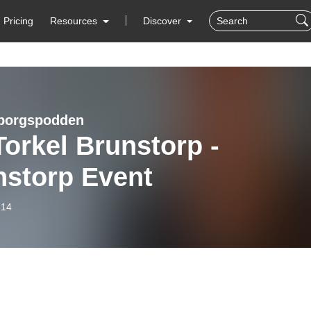
Pricing
Resources
Discover
borgspodden
Torkel Brunstorp -
nstorp Event
-14