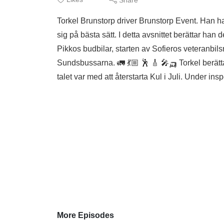
Torkel Brunstorp driver Brunstorp Event. Han ha
sig på bästa sätt. I detta avsnittet berättar han
Pikkos budbilar, starten av Sofieros veteranbil
Sundsbussarna. 🚛 💃🏼 🕺 🎸 🎤🛺 Torkel berätta
talet var med att återstarta Kul i Juli. Under ins
More Episodes