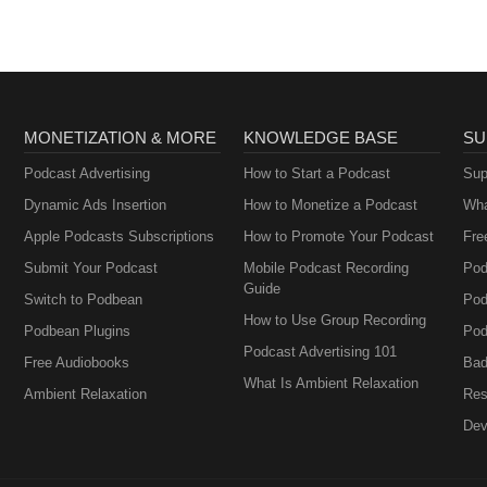
MONETIZATION & MORE
KNOWLEDGE BASE
SU
Podcast Advertising
How to Start a Podcast
Sup
Dynamic Ads Insertion
How to Monetize a Podcast
Wha
Apple Podcasts Subscriptions
How to Promote Your Podcast
Fre
Submit Your Podcast
Mobile Podcast Recording
Pod
Guide
Switch to Podbean
Pod
How to Use Group Recording
Podbean Plugins
Pod
Podcast Advertising 101
Free Audiobooks
Bad
What Is Ambient Relaxation
Ambient Relaxation
Res
Dev