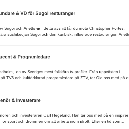
rundare & VD för Sugoi resturanger
 Sugoi och Anetts 🍣 I detta avsnitt får du möta Christopher Fortes,
ra sushikedjan Sugoi och den karibiskt influerade restaurangen Anett
 började med en idé som han pitchade för Väla, vilket ledde till öppning
esan fortsatte med fler enheter – idag driver han sju Sugoi-restaurange
ducent & Programledare
a inte detta avsnitt om drömmen att bli
rävs för att lyckas! Under inspelningen satt vi på Sugoi på Kullaväge
📲 Besök och följ Helsingborgspodden: www.helsingborgspodden.se
, en av Sveriges mest folkkära tv-profiler. Från uppväxten i
är på TV3 och kultförklarad programledare på ZTV, tar Ola oss med på e
 Han berättar om hur han slog igenom med program som Myror i brallan
in egen talkshow En Riktig Talkshow. Det blir ett energifyllt samtal fyllt 
 hur mediebranschen har förändrats – och hur Ola själv har förändrats 
renör & Investerare
ur han idag försöker sätta Helsingborg på tv-kartan genom satsningen p
 med Deep Studios? 🎙️ Ett inspirerande avsnitt om drivkraft, kreativit
rampljuset – missa inte! Under inspelningen satt vi hos Deep Studios p
renören och investeraren Carl Hegelund. Han tar oss med på en inspire
ingen satt vi hos Deep Studios på Spritan i Ödåkra. 🎶Musik / Klippni
för sport och drömmen om att arbeta inom idrott. Efter en tid som
singborgspodden: www.helsingborgspodden.se Facebook Instagram
rundade nattklubben Dag &amp; Natt – det första steget in i