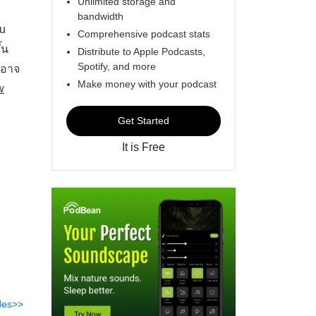
Unlimited storage and
bandwidth
fu
Comprehensive podcast stats
้น
Distribute to Apple Podcasts,
Spotify, and more
่อาจ
Make money with your podcast
w
Get Started
It is Free
des>>