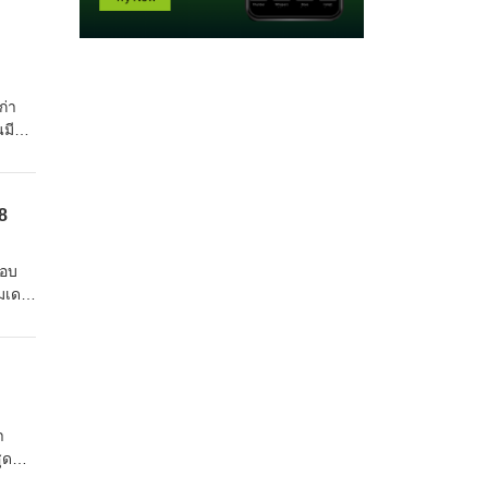
ก่า
มีจุด
องว่า
อง
8
ทา
งซื้อ
สอบ
โมเดล
ี
ือจุด
รั้ง
เติม
า
pic
ุดล้ำ
่นพิษ