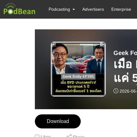
Podcasting
Advertisers
Enterprise
Geek Fo
เมื่
แค่ 
ของ
2026-06
Download
Likes
Share