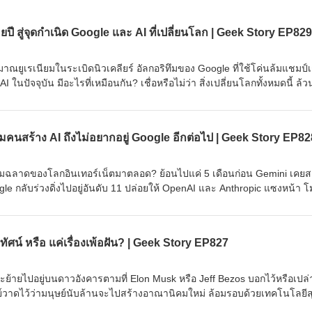
 สู่จุดกำเนิด Google และ AI ที่เปลี่ยนโลก | Geek Story EP829
าณยูเรเนียมในระเบิดนิวเคลียร์ อัลกอริทึมของ Google ที่ใช้โค่นล้มแชมป์เ
ัจจุบัน มีอะไรที่เหมือนกัน? เชื่อหรือไม่ว่า สิ่งเปลี่ยนโลกทั้งหมดนี้ ล้วน
งนักคณิตศาสตร์ชาวรัสเซียสองคนเมื่อกว่าร้อยปีก่อน! จากสมการที่เคยถูกม
ฐานของเทคโนโลยีระดับล้านล้านดอลลาร์ จุดกำเนิดของสมการนี้เกิดขึ้นได้
ประวัติศาสตร์มนุษยชาติจนถึงยุค AI ได้อย่างไร EP นี้เราจะมาเจาะลึกเบื้
มคนสร้าง AI ถึงไม่อยากอยู่ Google อีกต่อไป | Geek Story EP82
 ========================= 📣 สนับสนุนโดย 📣
ครียด หลับยาก ผมอยากแนะนำผลิตภัณฑ์เสริมอาหาร Diip CBD ช่วยบรรเ
มการผ่อนคลาย ซึ่งช่วยให้การนอนหลับมีประสิทธิภาพมากยิ่งขึ้น 📍 สนใจสั่
ความฉลาดของโลกอินเทอร์เน็ตมาตลอด? ย้อนไปแค่ 5 เดือนก่อน Gemini เคย
eek 🔗 หรือกดลิงก์ https://lin.ee/U91Fzyz #ประวัติศาสตร์เทคโนโลยี #จุด
oogle กลับร่วงดิ่งไปอยู่อันดับ 11 ปล่อยให้ OpenAI และ Anthropic แซงหน้า 
อริทึม #ความรู้ธุรกิจ #เรื่องเล่าไอที #ปัญญาประดิษฐ์ #สงครามเทคโนโลย
ลื่อนอีก ซ้ำร้ายทีมวิศวกรระดับหัวกะทิยังแห่ตบเท้าลาออกไปซบไหล่คู่แข่ง นี่ค
สตร์รอบตัว #เทคโนโลยีเปลี่ยนโลก #geekstory #geekforeverpodcast
นแค่การยอมถอยเพื่อกระโดดให้ไกลกว่าเดิม EP เราจะมาแกะรอยการพลาดท่าค
น ========================= สนับสนุนโดย Inspire English
ศน์ หรือ แค่เรื่องเพ้อฝัน? | Geek Story EP827
บสิทธิ์ทดลองเรียนฟรี! กับ Inspire English ที่นี่ : inspire-
lish-x-ด-ดล-blog-mrtharadhol-แคมเปญพิเศษ/ ติดต่อสอบถามคอร์สเรียนเพิ่ม
เรียนรู้ผ่านการใช้จริง #มากกว่าการเรียนภาษา #InspireEnglish #Google
ะย้ายไปอยู่บนดาวอังคารตามที่ Elon Musk หรือ Jeff Bezos บอกไว้หรือเปล่
่าวไอที #เทคโนโลยี #ธุรกิจเทค #สงครามAI #OpenAI #ChatGPT #Anthro
ย์วาดไว้ว่ามนุษย์นับล้านจะไปสร้างอาณานิคมใหม่ ล้อมรอบด้วยเทคโนโลยีส
เรียนธุรกิจ #นวัตกรรม #geekstory #geekforeverpodcast
งที่ถูกซ่อนไว้ใต้พรมคือ ดาวอังคารเป็นเพียงนรกที่เต็มไปด้วยรังสีมรณะและฝุ