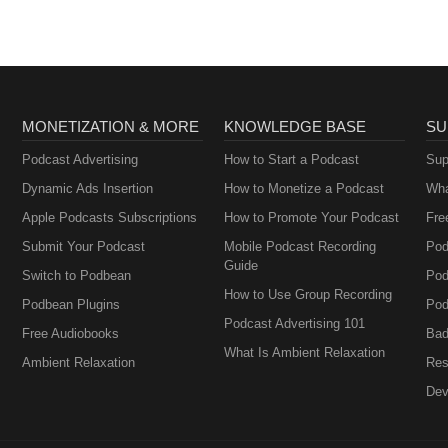
MONETIZATION & MORE
KNOWLEDGE BASE
SU
Podcast Advertising
How to Start a Podcast
Sup
Dynamic Ads Insertion
How to Monetize a Podcast
Wha
Apple Podcasts Subscriptions
How to Promote Your Podcast
Fre
Submit Your Podcast
Mobile Podcast Recording
Pod
Guide
Switch to Podbean
Pod
How to Use Group Recording
Podbean Plugins
Pod
Podcast Advertising 101
Free Audiobooks
Bad
What Is Ambient Relaxation
Ambient Relaxation
Res
Dev