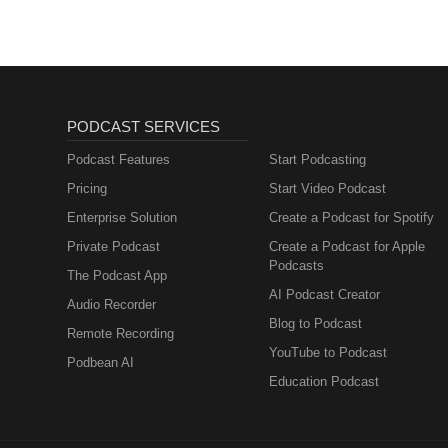
PODCAST SERVICES
Podcast Features
Start Podcasting
Pricing
Start Video Podcast
Enterprise Solution
Create a Podcast for Spotify
Private Podcast
Create a Podcast for Apple
Podcasts
The Podcast App
AI Podcast Creator
Audio Recorder
Blog to Podcast
Remote Recording
YouTube to Podcast
Podbean AI
Education Podcast