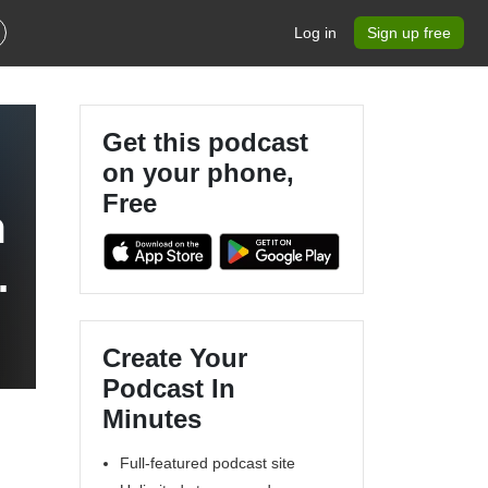
Log in
Sign up free
Get this podcast
on your phone,
Free
า
Create Your
Podcast In
Minutes
Full-featured podcast site