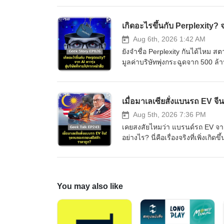
แล้วทำไมบรรดาผู้นำเทคโนโลยีถึ
อะไรไว้เบื้องหลังโปรเจกต์อวกาศ
เกิดอะไรขึ้นกับ Perplexity? 
คิดว่าอนาคตของมนุษยชาติอยู่บ
========================= เ
Aug 6th, 2026 1:42 AM
ความเครียด ลดความวิตกกังวล เพิ่
ยังจำชื่อ Perplexity กันได้ไหม สต
สินค้า Diip CBD 💬 LINE : @diipg
มูลค่าบริษัทพุ่งกระฉูดจาก 500 ล้า
#อวกาศ #เจฟฟ์เบโซส์ #มหาเศรษฐี
ชื่อของพวกเขาถึงหายเงียบไปจากพา
#การลงทุน #ธุรกิจ #เทคโนโลยีแ
ของดาวรุ่งวงการ AI หรือเป็นเพียงก
ธุรกิจ #geekstory #geekforever
ถอดรหัสกลยุทธ์เบื้องหลัง ที่อาจท
เมื่อมาเลเซียสั่งแบนรถ EV 
ระดับโลก ==================
ยาก ผมอยากแนะนำผลิตภัณฑ์เสริ
Aug 5th, 2026 7:36 PM
คลาย ซึ่งช่วยให้การนอนหลับมีประ
เคยสงสัยไหมว่า แบรนด์รถ EV จากจ
หรือกดลิงก์ https://lin.ee/U91Fz
อย่างไร? นี่คือเรื่องจริงที่เพิ่ง
ธุรกิจ #เทคโนโลยี #สงครามAI #
จากจีนแบบสายฟ้าแลบ ตั้งกำแพงราค
#ChatGPT #เทรนด์เทคโนโลยี #แ
กวาดเรียบยอดขายถึงกับสะดุดไปไม่
มันคือแผนอุ้มชูแบรนด์แห่งชาติอ
หมากกระดานนี้อย่างไร? และทำไมเร
You may also like
สงคราม EV สุดเดือดนี้กัน ===
========================= เ
ความเครียด ลดความวิตกกังวล เพิ่
สินค้า Diip CBD 💬 LINE : @diip