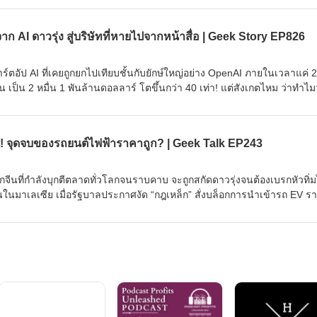
งยังพยายามหลอกขายฝันลมๆ แล้งๆ นี้ให้กับคนทั้งโลก พวกเขากำลังซ่อนคว
ที่ผลาญทรัพยากรมหาศาล วันนี้เราจะมากะเทาะเปลือกความลวงโลกนี้กัน ใคร
จาก AI ดาวรุ่ง สู่บริษัทที่หายไปจากหน้าสื่อ | Geek Story EP826
นดาวดวงอื่น ========================= 📣 สนับสนุนโดย 📣
ครียด หลับยาก ผมอยากแนะนำผลิตภัณฑ์เสริมอาหาร Diip CBD ช่วยบรรเ
มการผ่อนคลาย ซึ่งช่วยให้การนอนหลับมีประสิทธิภาพมากยิ่งขึ้น 📍 สนใจสั่
าร์ตอัป AI ที่เคยถูกยกไปเทียบชั้นกับยักษ์ใหญ่อย่าง OpenAI ภายในเวลาแค่ 2
eek 🔗 หรือกดลิงก์ https://lin.ee/U91Fzyz #ดาวอังคาร #อีลอนมัสก์ #สเปซ
น เป็น 2 หมื่น 1 พันล้านดอลลาร์ โตขึ้นกว่า 40 เท่า! แต่สังเกตไหม ว่าทำไมว
เทคโนโลยี #ความจริงที่ไม่มีใครบอก #วิทยาศาสตร์ #วิเคราะห์เทคโนโลยี
ดหัวข่าวเทคโนโลยีหน้าตาเฉย เกิดอะไรขึ้นกันแน่ นี่คือ The Rise and Fa
ห่งอนาคต #AIกับสิ่งแวดล้อม #GeekForeverPodcast #สาระความรู้ #วิจาร
ารเร้นกายในเงามืดเพื่อซุ่มสร้างอาวุธใหม่ที่น่ากลัวกว่าเดิม EP นี้เราจะมา
podcast
ำให้บริษัทที่ดูเหมือนจะถูกลืม กลายเป็นผู้พลิกกระดานล้มยักษ์ในสงครามเทค
จีน! จุดจบของรถยนต์ไฟฟ้าราคาถูก? | Geek Talk EP243
======= 📣 สนับสนุนโดย 📣 ========================= เครียด ห
มอาหาร Diip CBD ช่วยบรรเทาความเครียด ลดความวิตกกังวล เพิ่มการผ่อ
สิทธิภาพมากยิ่งขึ้น 📍 สนใจสั่งซื้อสินค้า Diip CBD 💬 LINE : @diipgeek 
ีนที่กำลังบุกตีตลาดทั่วโลกจนราบคาบ จะถูกสกัดดาวรุ่งจนต้องเบรกหัวทิ่ม
yz #Perplexity #PerplexityAI #ปัญญาประดิษฐ์ #ธุรกิจAI #สตาร์ตอัป #วิเครา
เกิดขึ้นในมาเลเซีย เมื่อรัฐบาลประกาศงัด “กฎเหล็ก” สั่งบล็อกการนำเข้ารถ EV ร
สรุปข่าวเทค #นวัตกรรม #กรณีศึกษาธุรกิจ #ข่าวเทคโนโลยี #AI #OpenAI
านำเข้าขั้นต่ำสูงถึง 1.7 ล้านบาท! งานนี้ทำเอาค่ายยักษ์ใหญ่อย่าง BYD ท
ชทบอท #ธุรกิจเทค #geekstory #geekforeverpodcast
เป็น แต่เบื้องหลังมาตรการสุดโต่งนี้ ไม่ใช่แค่การกีดกันทางการค้าธรรมดา
ย่าง Proton เพื่อรักษาตำแหน่งงานนับแสนชีวิตในประเทศ ค่ายรถจีนจะแก้เก
ื่องนี้ถึงสั่นสะเทือนวงการยานยนต์ทั้งภูมิภาค? เราจะพาไปเจาะลึกเบื้องห
====================== 📣 สนับสนุนโดย 📣
ครียด หลับยาก ผมอยากแนะนำผลิตภัณฑ์เสริมอาหาร Diip CBD ช่วยบรรเ
มการผ่อนคลาย ซึ่งช่วยให้การนอนหลับมีประสิทธิภาพมากยิ่งขึ้น 📍 สนใจสั่
geek 🔗 หรือกดลิงก์ https://lin.ee/U91Fzyz #รถEV #รถยนต์ไฟฟ้า #มาเลเซ