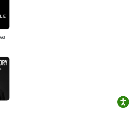
ฐบาล
ast