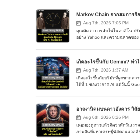
Markov Chain จากสมการร้อยปี
Aug 7th, 2026 7:05 PM
คุณคิดว่า การสับไพ่ในคาสิโน ปริม
อย่าง Yahoo และความฉลาดของ AI ในป
เริ่มต้นมาจาก “การทะเลาะกัน” ขอ
ไร้สาระและไม่มีประโยชน์ สู่ราก
อย่างไร และมันเข้ามาพลิกโฉมหน้า
เกิดอะไรขึ้นกับ Gemini? ทำไ
หลังความลับนี้ไปพร้อมกันครับ
========================= เ
Aug 7th, 2026 1:37 AM
ความเครียด ลดความวิตกกังวล เพิ่
เกิดอะไรขึ้นกับบริษัทที่ผูกขาด
สินค้า Diip CBD 💬 LINE : @diipg
ได้ที่ 1 ของวงการ AI แต่วันนี้ G
กำเนิดGoogle #MarkovChain #อัลก
อาวุธหนักที่สัญญาไว้ก็เลื่อนแล้วเ
#การล่มสลายของYahoo #วิทยาศา
เริ่มต้นของการร่วงหล่น หรือเป็
ใหญ่ที่สุดของ Google ไปด้วยกั
อาณานิคมบนดาวอังคาร วิสัยทั
========================= 📍กดรั
english.in.th/event/inspire-eng
Aug 6th, 2026 8:26 PM
Line : https://lin.ee/uaQvU5C #
เคยมองดูดาวแล้วคิดว่าสักวันเราจ
#Gemini #AI #ปัญญาประดิษฐ์ #ข
ภาพฝันที่มหาเศรษฐีซิลิคอนแวลลี
#วิเคราะห์ธุรกิจ #DeepMind #บท
อาจจะฟังดูน่าตื่นเต้น แต่ความจริ