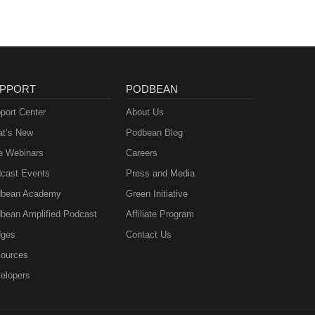
PPORT
PODBEAN
port Center
About Us
t’s New
Podbean Blog
e Webinars
Careers
cast Events
Press and Media
bean Academy
Green Initiative
bean Amplified Podcast
Affiliate Program
ges
Contact Us
ources
elopers