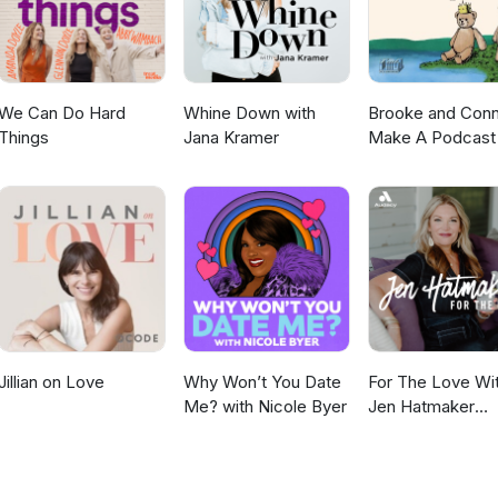
We Can Do Hard
Whine Down with
Brooke and Con
Things
Jana Kramer
Make A Podcast
Jillian on Love
Why Won’t You Date
For The Love Wi
Me? with Nicole Byer
Jen Hatmaker
Podcast