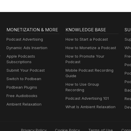
MONETIZATION & MORE
KNOWLEDGE BASE
SU
Podcast Advertising
How to Start a Podcast
Sup
Dynamic Ads Insertion
How to Monetize a Podcast
Wha
y
Apple Podcasts
How to Promote Your
Fre
Subscriptions
Podcast
Pod
Submit Your Podcast
Mobile Podcast Recording
Po
Guide
Switch to Podbean
Pod
How to Use Group
Podbean Plugins
Recording
Ba
Free Audiobooks
Podcast Advertising 101
Res
Ambient Relaxation
What Is Ambient Relaxation
Dev
Privacy Policy
Cookie Policy
Terms of Use
Cons