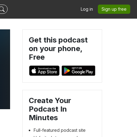
Log in
Sign up free
Get this podcast
on your phone,
Free
Create Your
Podcast In
Minutes
Full-featured podcast site