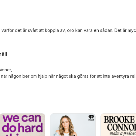
deltog i en träff.
l varför det är svårt att koppla av, oro kan vara en sådan. Det är my
att ge sig tid till att se
t koppla av, känna lugnet och uppskatta det som finns.
näll
sioner,
ja när någon ber om hjälp när något ska göras för att inte äventyra rel
alla att man gör man
äntas vara snäll. Snällhet kan ibland uppfattas som dumhet. Kan