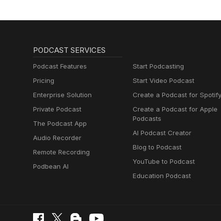
PODCAST SERVICES
Podcast Features
Start Podcasting
Pricing
Start Video Podcast
Enterprise Solution
Create a Podcast for Spotif
Private Podcast
Create a Podcast for Apple
Podcasts
The Podcast App
AI Podcast Creator
Audio Recorder
Blog to Podcast
Remote Recording
YouTube to Podcast
Podbean AI
Education Podcast