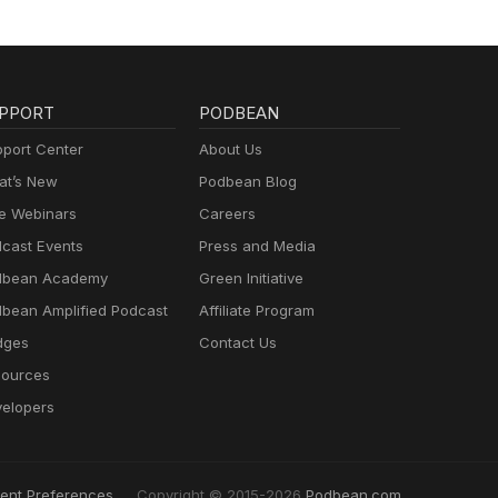
PPORT
PODBEAN
port Center
About Us
t’s New
Podbean Blog
e Webinars
Careers
cast Events
Press and Media
dbean Academy
Green Initiative
bean Amplified Podcast
Affiliate Program
dges
Contact Us
ources
elopers
ent Preferences
Copyright © 2015-2026
Podbean.com