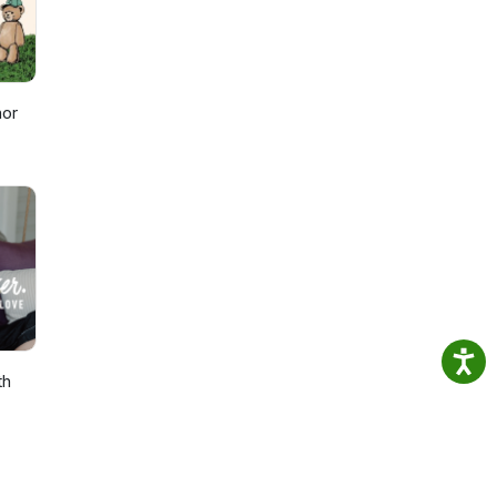
nor
th