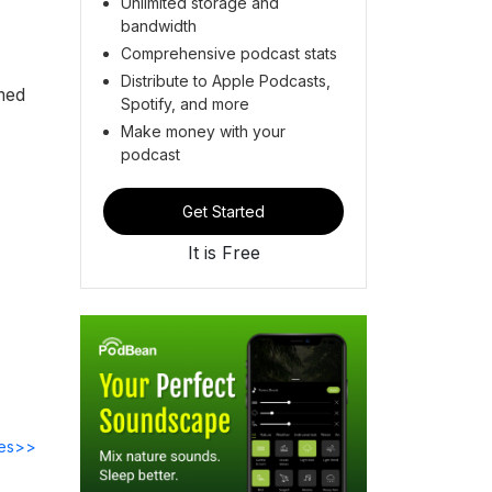
Unlimited storage and
bandwidth
Comprehensive podcast stats
Distribute to Apple Podcasts,
 med
Spotify, and more
Make money with your
podcast
Get Started
It is Free
des>>