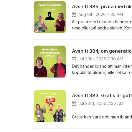
Avsnitt 385, prata med o
Aug 6th, 2026 7:30 AM
Att prata med okända händer os
resa eller på andra ställen. Ko
på eget initiativ eller att någ
och givande med nya kontakte
Avsnitt 384, om generat
Jul 30th, 2026 7:30 AM
Det händer ibland att man inte
kopplat till åldern, eller olika
inom digitala världen och händ
kommunikationen. Hur hantera
Avsnitt 383, Gratis är got
Jul 23rd, 2026 7:30 AM
Gratis kan vara gott men ibland
Den andra sidan av saken är när
Det händer ibland på föredrag 