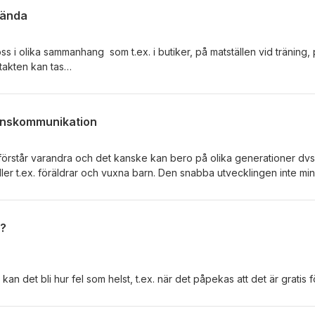
kända
s i olika sammanhang som t.ex. i butiker, på matställen vid träning,
ntakten kan tas
on tar kontakt oavsett är det både spännande
r även om det bara är för stunden. Hur ofta pratar du med okända
ionskommunikation
 förstår varandra och det kanske kan bero på olika generationer dvs
 roller t.ex. föräldrar och vuxna barn. Den snabba utvecklingen inte min
elser i omvärlden påverkar språkbruk och uttryckssätt som märks i
r du generationskommunikation?
t?
 kan det bli hur fel som helst, t.ex. när det påpekas att det är gratis
 ideella uppdrag kan kännas viktiga för utföraren men kanske inte upps
eller event att det finns en goodiebag och som Cecilia berättar var