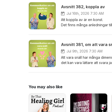
det mycket gott i den sist hon 
Avsnitt 382, koppla av
Jul 16th, 2026 7:30 AM
Att koppla av är en konst.
Det finns många anledningar til
och då kan det vara en utmaning 
det som ger oss möjligheten at
Avsnitt 381, om att vara s
Jul 9th, 2026 7:30 AM
Att vara snäll har många dimen
det kan vara lättare att svara 
Men ibland händer det väl oss 
sig själv emot för att man förv
man vara snäll villkorslöst?
You may also like