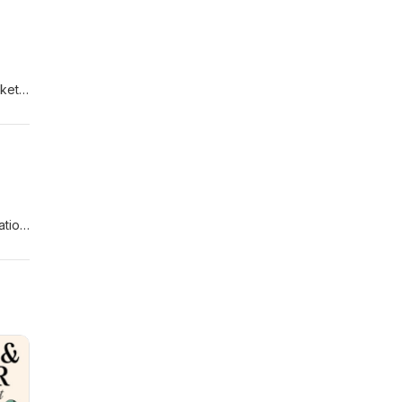
cket i vår omvärld som vi kan oroa oss för
ationen.