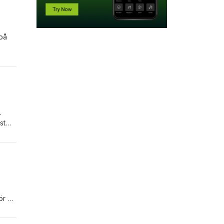
 på
?
.
st
 för publiken vid ett musikarrangemang.
kattas av mottagaren för att ”gratis är gott”, dvs. kvaliteten är inte