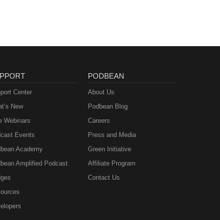
PPORT
PODBEAN
port Center
About Us
t’s New
Podbean Blog
e Webinars
Careers
cast Events
Press and Media
bean Academy
Green Initiative
bean Amplified Podcast
Affiliate Program
ges
Contact Us
ources
elopers