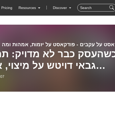
Pricing
Resources
Discover
יניהם
שהעסק כבר לא מדויק: תה
גבאי דויטש על מיצוי, 
ופתיחת עסק חדש לגמרי [
-07