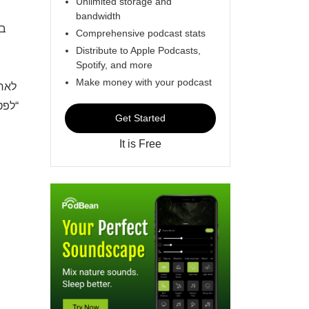
Unlimited storage and
bandwidth
בפ
Comprehensive podcast stats
Distribute to Apple Podcasts,
Spotify, and more
Make money with your podcast
לארצ
“לפט
Get Started
It is Free