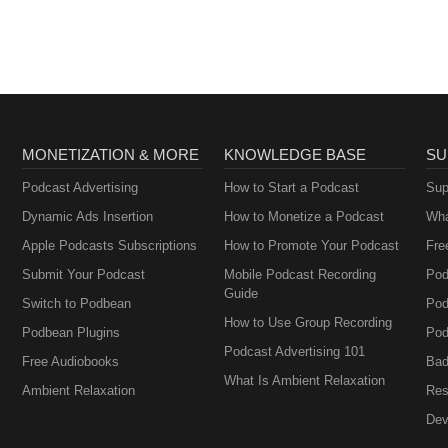
MONETIZATION & MORE
KNOWLEDGE BASE
SU
Podcast Advertising
How to Start a Podcast
Sup
Dynamic Ads Insertion
How to Monetize a Podcast
Wha
Apple Podcasts Subscriptions
How to Promote Your Podcast
Fre
Submit Your Podcast
Mobile Podcast Recording
Pod
Guide
Switch to Podbean
Pod
How to Use Group Recording
Podbean Plugins
Pod
Podcast Advertising 101
Free Audiobooks
Bad
What Is Ambient Relaxation
Ambient Relaxation
Res
Dev