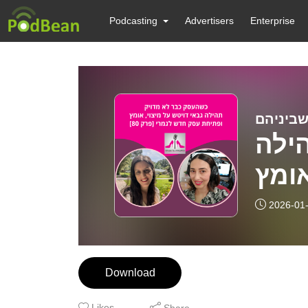
Podcasting
Advertisers
Enterprise
ילה
אומץ
פרק
2026-01
80]
Download
Likes
Share