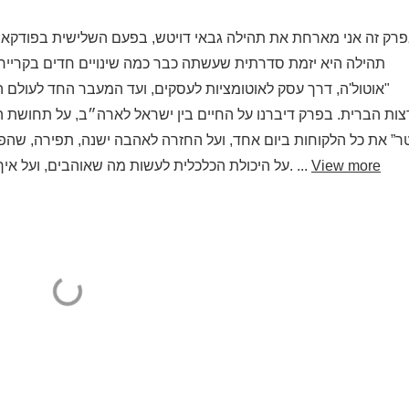
רק זה אני מארחת את תהילה גבאי דויטש, בפעם השלישית בפודקאס
תהילה היא יזמת סדרתית שעשתה כבר כמה שינויים חדים בקרייר
"אוטול'ה, דרך עסק לאוטומציות לעסקים, ועד המעבר החד לעולם 
ות הברית. בפרק דיברנו על החיים בין ישראל לארה״ב, על תחושת ה
ר” את כל הלקוחות ביום אחד, ועל החזרה לאהבה ישנה, תפירה, שהפכ
View more
על היכולת הכלכלית לעשות מה שאוהבים, ועל איך מקשיבים לעצמנו גם כשזה לא נראה “הגיוני” מהצד. ...