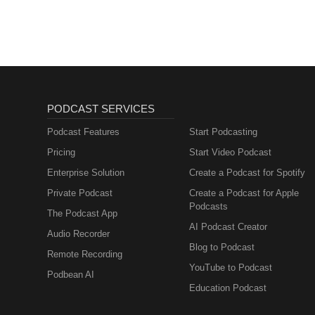
PODCAST SERVICES
Podcast Features
Start Podcasting
Pricing
Start Video Podcast
Enterprise Solution
Create a Podcast for Spotify
Private Podcast
Create a Podcast for Apple
Podcasts
The Podcast App
AI Podcast Creator
Audio Recorder
Blog to Podcast
Remote Recording
YouTube to Podcast
Podbean AI
Education Podcast