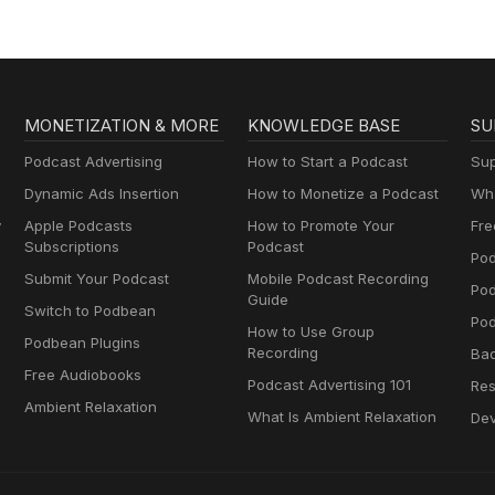
MONETIZATION & MORE
KNOWLEDGE BASE
SU
Podcast Advertising
How to Start a Podcast
Sup
Dynamic Ads Insertion
How to Monetize a Podcast
Wha
y
Apple Podcasts
How to Promote Your
Fre
Subscriptions
Podcast
Pod
Submit Your Podcast
Mobile Podcast Recording
Po
Guide
Switch to Podbean
Pod
How to Use Group
Podbean Plugins
Recording
Ba
Free Audiobooks
Podcast Advertising 101
Res
Ambient Relaxation
What Is Ambient Relaxation
Dev