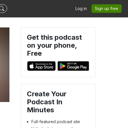
Log in
Sign up free
Get this podcast
on your phone,
Free
Create Your
Podcast In
Minutes
Full-featured podcast site