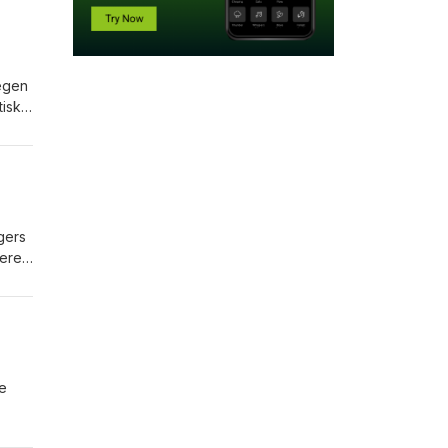
regen
isk
 på
gers
deren
ke
ime-