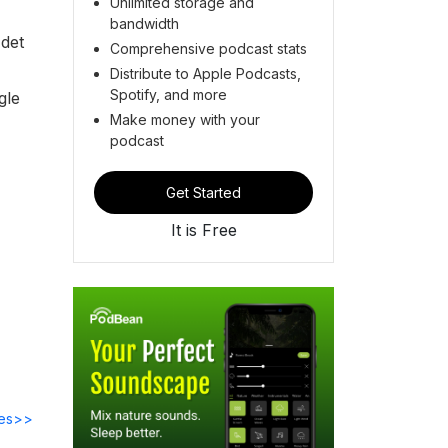
Unlimited storage and
bandwidth
 det
Comprehensive podcast stats
Distribute to Apple Podcasts,
Spotify, and more
gle
Make money with your
podcast
Get Started
It is Free
des>>