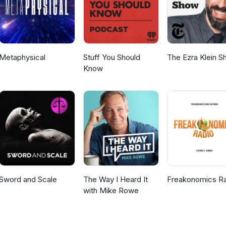
Metaphysical
Stuff You Should
The Ezra Klein 
Know
Sword and Scale
The Way I Heard It
Freakonomics R
with Mike Rowe