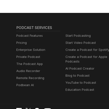
PODCAST SERVICES
Podcast Features
Start Podcasting
Pricing
Start Video Podcast
Enterprise Solution
Create a Podcast for Spotif
Private Podcast
Create a Podcast for Apple
Podcasts
The Podcast App
AI Podcast Creator
Audio Recorder
Blog to Podcast
Remote Recording
YouTube to Podcast
Podbean AI
Education Podcast