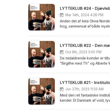
LYTTEKLUB #24 - Djævle
Mar 14th, 2024 4:28 PM
Anden del af Asta Olivia Nord
bog, sammensat af både mystis
også tyst og tænksom. Vi er fas
vej hen. På den anden side - e
LYTTEKLUB #22 - Den mør
Oct 6th, 2023 3:00 PM
De midaldrende kvinder er til
"Birgithe med Th" og Alberte 
så eksistentielt sprængfarlig e
mændene der får lov at tage p
LYTTEKLUB #21 - Instituti
Jun 27th, 2023 11:33 AM
Med den ret fantastiske Institu
kender. Et Danmark af vold, ty
beslutninger. Et Danmark på k