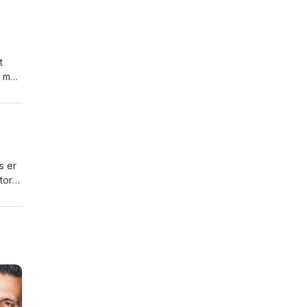
t
, men
86,
mmer.
s er
tor
omen.