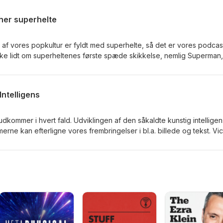
er det råstoffet i en fremragende digtsamling - lyt med!
her superhelte
t af vores popkultur er fyldt med superhelte, så det er vores podcas
ke lidt om superheltenes første spæde skikkelse, nemlig Superman
 superheltegenren for alvor bliver selvreflekterende, nemlig året 19
værker som Watchmen og Batman - The Dark Knight Returns udko
ntelligens
udkommer i hvert fald. Udviklingen af den såkaldte kunstig intelligen
merne kan efterligne vores frembringelser i bl.a. billede og tekst. Vic
idler Andreas Refsgaard om, hvordan man kan anskue det her fæn
as Larsen, der er halvt skrevet af en tekstrobot.