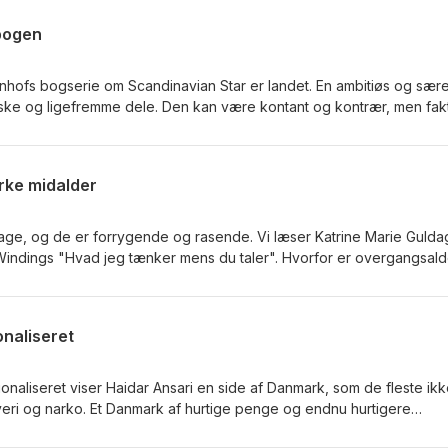
bogen
enhofs bogserie om Scandinavian Star er landet. En ambitiøs og sæ
ke og ligefremme dele. Den kan være kontant og kontrær, men fakt
cinerede, men vi er altså også lidt forvirrede over hvor det hele er
r det ikke også bare sådan livet er?
ke midalder
bage, og de er forrygende og rasende. Vi læser Katrine Marie Gulda
Windings "Hvad jeg tænker mens du taler". Hvorfor er overgangsal
n alder? Hvorfor er det kvinderne, der har vrede midtvejskriser, og
å eventyr, når de har deres?
onaliseret
tionaliseret viser Haidar Ansari en side af Danmark, som de fleste ik
veri og narko. Et Danmark af hurtige penge og endnu hurtigere
anten. Og ja, det kunne godt lyde som opskriften på en god True Cr