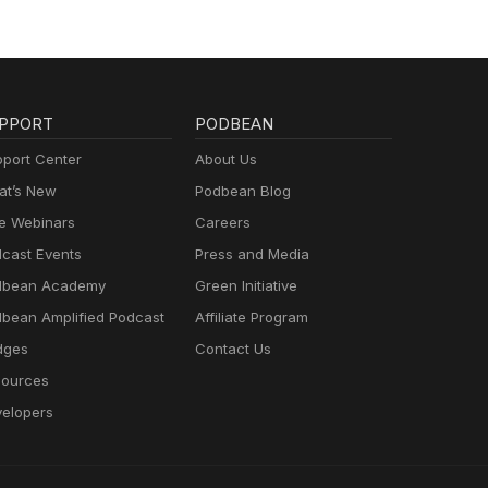
PPORT
PODBEAN
port Center
About Us
t’s New
Podbean Blog
e Webinars
Careers
cast Events
Press and Media
dbean Academy
Green Initiative
bean Amplified Podcast
Affiliate Program
dges
Contact Us
ources
elopers