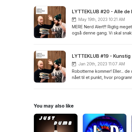
basker, men i det her tilfælde 
LYTTEKLUB #20 - Alle de 
May 19th, 2023 10:21 AM
MERE Nerd Alert!!! Rigtig mege
også denne gang. Vi skal snak
også se på det tidspunkt, hvor
hvor monumentale tegneserie
LYTTEKLUB #19 - Kunstig I
Jan 20th, 2023 11:07 AM
Robotterne kommer! Eller... de 
nået til et punkt, hvor program
snakker med kunstner og form
Og så ser vi på en bog af Tobi
You may also like