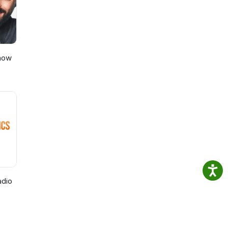
Show
adio