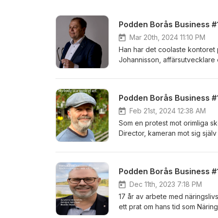
Mar 20th, 2024 11:10 PM
Han har det coolaste kontoret 
Johannisson, affärsutvecklare 
utveckla bolag. Från styrelse o
kärleken till Italien, engagem
medieexponering. programleda
Podden Borås Business #1
Feb 21st, 2024 12:38 AM
Som en protest mot orimliga s
Director, kameran mot sig själv
utställningen som visas på Abec
och syfte Programledare: Patr
Podden Borås Business #1
Dec 11th, 2023 7:18 PM
17 år av arbete med näringslivsutveckling - Nu v
ett prat om hans tid som Närings
heltid med titeln Senior Advisor 