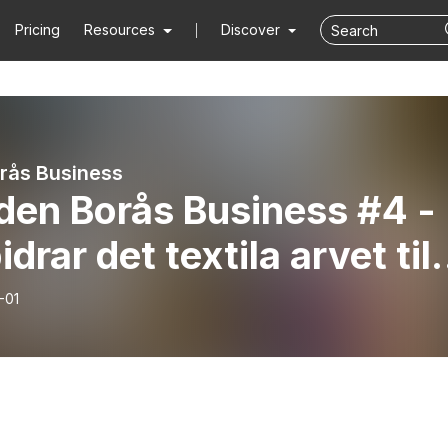
Pricing
Resources
Discover
rås Business
den Borås Business #4 -
idrar det textila arvet till
tidens textil- och
-01
ebransch!