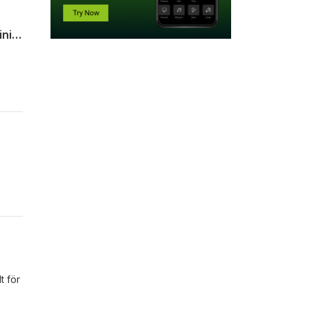
Podden Borås Business #13 Intervju med Peder Johannisson Affärsutvecklare Cavini Management
a och
velse