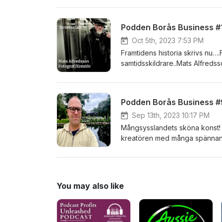
framåt? Anders svarar och för
Podden Borås Business #1
Oct 5th, 2023 7:53 PM
Framtidens historia skrivs nu…
samtidsskildrare..Mats Alfredss
varumärkesbyggande och engag
på Abecita Popkonst och foto i
Podden Borås Business #
Sep 13th, 2023 10:17 PM
Mångsysslandets sköna konst! Vi kickar igång hösten med en kreativ boom! Möt Per Anders Hovbom
kreatören med många spännande
en insmugglad muräna....?! Pro
You may also like