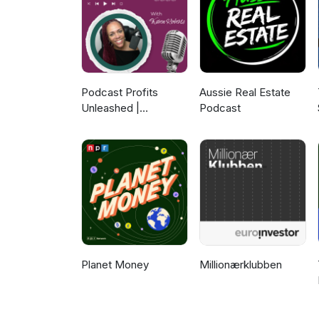
Podcast Profits
Aussie Real Estate
Unleashed |
Podcast
Guesting, Authority &
Client Acquisition
Planet Money
Millionærklubben