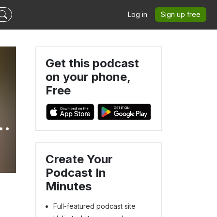
Log in
Sign up free
Get this podcast
on your phone,
Free
Create Your
Podcast In
Minutes
Full-featured podcast site