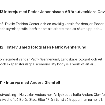
på Textile Fashion Center och en osviklig känsla för detaljer. Peder
och styrelseproffs, berättar om sitt arbete med att säkra upp och
ch ledning till organisation och verksamhet i stort. Vi pratar om dett
ang som drivkraft och uppdraget som oväntat skapade rubriker och
re: Patrik Wermelin
2 - Intervju med fotografen Patrik Wennerlund
könhetsideal vänder Patrik Wennerlund, Landskapsfotograf och Art
 och skapar storslagna scenerier. My body is a work of art är
ita Popkonst &amp; Foto i vår.Hör Patrik berätta om projektets tillbli
ik Wermelin
1 - Intervju med Anders Glemfelt
äxlar Anders ner.. Vi lyckades haffa Anders Glemfelt för
livschef på Borås Stad. Efter 17 år i tjänst så trappar han nu ner till
fram till årskiftet. Var började allt, hur har det varit och vad händer