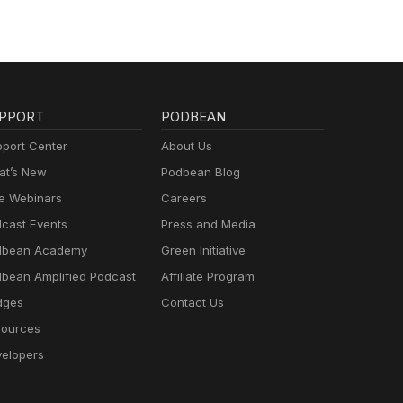
PPORT
PODBEAN
port Center
About Us
t’s New
Podbean Blog
e Webinars
Careers
cast Events
Press and Media
dbean Academy
Green Initiative
bean Amplified Podcast
Affiliate Program
dges
Contact Us
ources
elopers