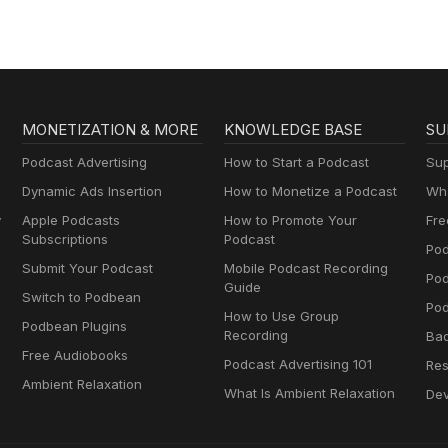
MONETIZATION & MORE
KNOWLEDGE BASE
SU
Podcast Advertising
How to Start a Podcast
Sup
Dynamic Ads Insertion
How to Monetize a Podcast
Wha
y
Apple Podcasts
How to Promote Your
Fre
Subscriptions
Podcast
Pod
Submit Your Podcast
Mobile Podcast Recording
Po
Guide
Switch to Podbean
Pod
How to Use Group
Podbean Plugins
Recording
Ba
Free Audiobooks
Podcast Advertising 101
Res
Ambient Relaxation
What Is Ambient Relaxation
Dev