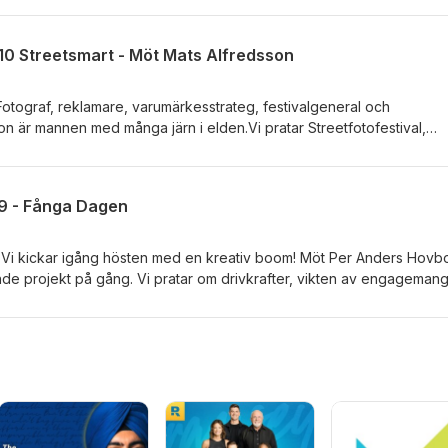
klarar! Programledare: Patrik Wermelin
0 Streetsmart - Möt Mats Alfredsson
.Fotograf, reklamare, varumärkesstrateg, festivalgeneral och
on är mannen med många järn i elden.Vi pratar Streetfotofestival,
emang för påverkan.Mats berättar även om sin kommande utställ
 höst.. Programledare: Patrik Wermelin
9 - Fånga Dagen
,
 projekt på gång. Vi pratar om drivkrafter, vikten av engageman
gramledare: Patrik Wermelin