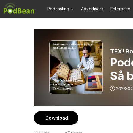
Podcasting
Advertisers
Enterprise
TEX! Bo
Pod
Så b
fram
2023-02
mod
Download
Likes