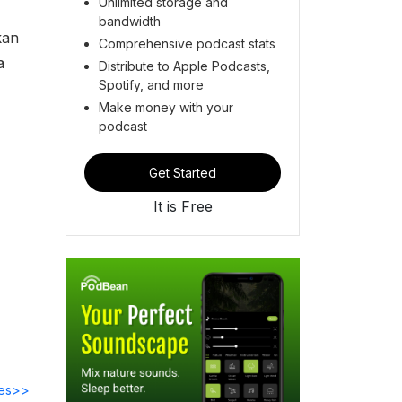
Unlimited storage and
bandwidth
kan
Comprehensive podcast stats
a
Distribute to Apple Podcasts,
Spotify, and more
Make money with your
podcast
Get Started
It is Free
des>>