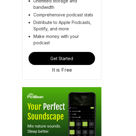
Unlimited storage and
bandwidth
Comprehensive podcast stats
Distribute to Apple Podcasts,
Spotify, and more
Make money with your
podcast
Get Started
It is Free