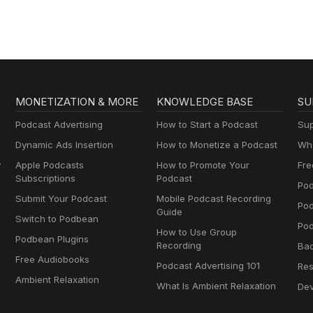
MONETIZATION & MORE
KNOWLEDGE BASE
SU
Podcast Advertising
How to Start a Podcast
Sup
Dynamic Ads Insertion
How to Monetize a Podcast
Wha
y
Apple Podcasts
How to Promote Your
Fre
Subscriptions
Podcast
Pod
Submit Your Podcast
Mobile Podcast Recording
Po
Guide
Switch to Podbean
Pod
How to Use Group
Podbean Plugins
Recording
Ba
Free Audiobooks
Podcast Advertising 101
Res
Ambient Relaxation
What Is Ambient Relaxation
Dev