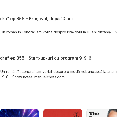
dra” ep 356 – Brașovul, după 10 ani
 „Un român în Londra” am vorbit despre Brașovul la 10 ani distanță.
dra” ep 355 – Start-up-uri cu program 9-9-6
i „Un român în Londra” am vorbit despre o modă nebunească la anum
ă 9-9-6. Show notes: manuelcheta.com