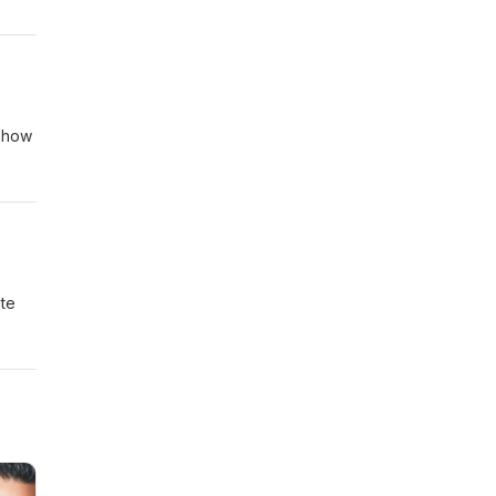
 Show
ite