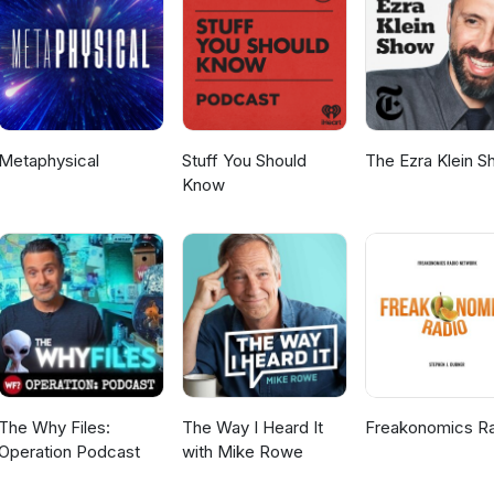
Metaphysical
Stuff You Should
The Ezra Klein 
Know
The Why Files:
The Way I Heard It
Freakonomics R
Operation Podcast
with Mike Rowe