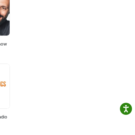
Show
adio