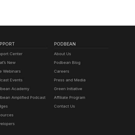
PPORT
PODBEAN
port Center
About Us
t’s New
Podbean Blog
e Webinars
Careers
cast Events
Press and Media
dbean Academy
Green Initiative
bean Amplified Podcast
Affiliate Program
dges
Contact Us
ources
elopers