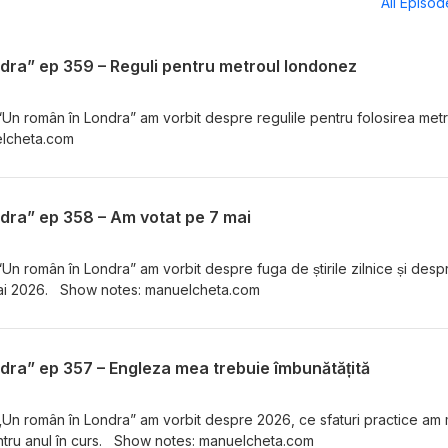
All Episo
dra” ep 359 – Reguli pentru metroul londonez
“Un român în Londra” am vorbit despre regulile pentru folosirea metr
lcheta.com
dra” ep 358 – Am votat pe 7 mai
“Un român în Londra” am vorbit despre fuga de știrile zilnice și desp
 mai 2026. Show notes: manuelcheta.com
dra” ep 357 – Engleza mea trebuie îmbunătățită
 „Un român în Londra” am vorbit despre 2026, ce sfaturi practice am 
entru anul în curs. Show notes: manuelcheta.com