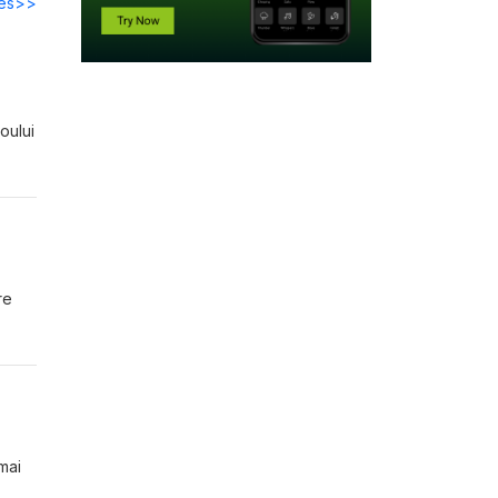
des>>
oului
re
mai