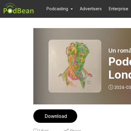
Podcasting
Advertisers
Enterprise
Un româ
Pod
Lond
2024-03
Download
Likes