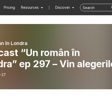
Pricing
Resources
Discover
n în Londra
cast “Un român în
ra” ep 297 – Vin alegeril
-27