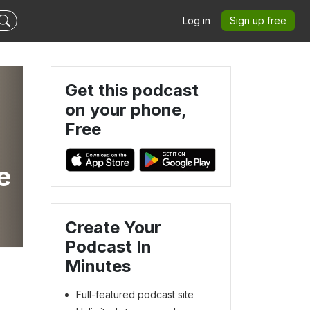
Log in
Sign up free
Get this podcast
on your phone,
Free
e
Create Your
Podcast In
Minutes
Full-featured podcast site