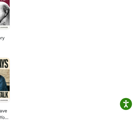
ory
ave
 You