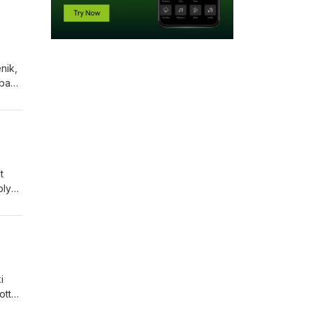
nik,
sban
utók
olyan
t
olyan
ai
hogy
i
ott
első