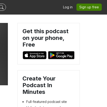
Log in
Sign up free
Get this podcast
on your phone,
Free
Create Your
Podcast In
Minutes
Full-featured podcast site