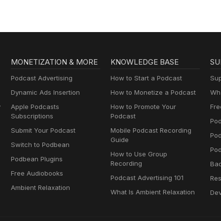
MONETIZATION & MORE
KNOWLEDGE BASE
SU
Podcast Advertising
How to Start a Podcast
Sup
Dynamic Ads Insertion
How to Monetize a Podcast
Wha
y
Apple Podcasts
How to Promote Your
Fre
Subscriptions
Podcast
Pod
Submit Your Podcast
Mobile Podcast Recording
Po
Guide
Switch to Podbean
Pod
How to Use Group
Podbean Plugins
Recording
Ba
Free Audiobooks
Podcast Advertising 101
Res
Ambient Relaxation
What Is Ambient Relaxation
Dev