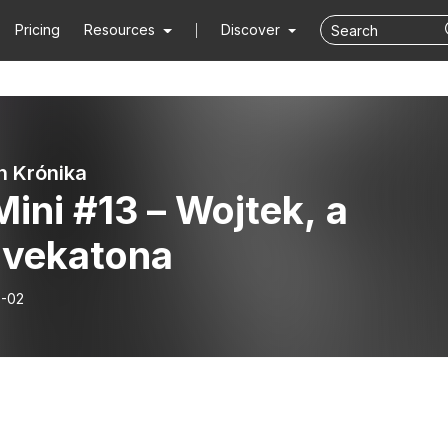
Pricing
Resources
Discover
n Krónika
ini #13 – Wojtek, a
vekatona
-02