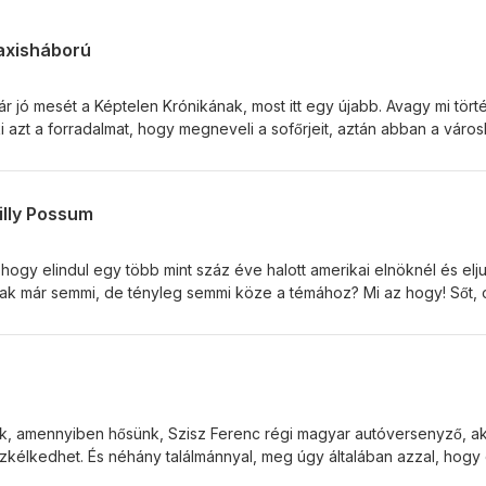
taxisháború
r jó mesét a Képtelen Krónikának, most itt egy újabb. Avagy mi törté
i azt a forradalmat, hogy megneveli a sofőrjeit, aztán abban a váro
k közt a szesztilalomról és a szervezett bűnözéstől ismert? Sárga a
k az öklök ellen, hadiállapotok az utcákon, és hát sajnos ez is egy 
nni. Mivel Stöki szállította a témát, a főhős már megint egy magyar
illy Possum
hogy elindul egy több mint száz éve halott amerikai elnöknél és elju
ak már semmi, de tényleg semmi köze a témához? Mi az hogy! Sőt, 
ogy Stökinek nem is volt szíve kivágni. Mert a téma amúgy nem Bajn
Roosevelt medvéje, aminek az elnök megkegyelmezett, hogy aztán
res volt az egyik leghíresebb gyerekjáték genezise – nem is csoda, 
él jobbat, akár oposszummal is. Ezt az adást különösen ajánljuk
nak és gasztronómiai különlegességek kedvelőinek.
k, amennyiben hősünk, Szisz Ferenc régi magyar autóversenyző, ak
szkélkedhet. És néhány találmánnyal, meg úgy általában azzal, hogy 
i kezdtek kialakulni, sok-sok emberélet árán. És bár Szisz harcolt az 