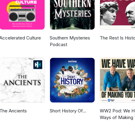
Accelerated Culture
Southern Mysteries
The Rest Is Hist
Podcast
The Ancients
Short History Of...
WW2 Pod: We H
Ways of Making
Talk