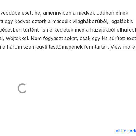
veodúba esett be, amennyiben a medvék odúban élnek
ott egy kedves sztorit a második világháborúból, legalábbis
ágégésben történt. Ismerkedjetek meg a hazájukból elhurcol
, Wojtekkel. Nem fogyaszt sokat, csak egy kis sűrített tejet
yi a három számjegyű testtömegének fenntartá...
View more
All Episo