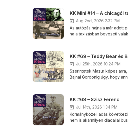
KK Mini #14 – A chicagói 
Aug 2nd, 2026 2:32 PM
Az autózás hajnala már adott pá
ha a taxizásban bevezeti valak
próbál érvényesülni, ami többe
a kockás autók ellen, pisztolyo
KK-adás, amiben nem jó lónak le
KK #69 – Teddy Bear és B
születésű jómadár.
Jul 25th, 2026 10:24 PM
Szerintetek Mazur képes arra, 
Bajnai Gordonig úgy, hogy ann
természetességgel tette ezt, h
libája volt, hanem Theodore 
elrendelje a halálát. Ilyen vé
KK #68 – Szisz Ferenc
volt, aki úgy gondolta, tud enn
állatvédőknek, infektológusok
Jul 14th, 2026 1:34 PM
Kormányközeli adás következi
nem is akármilyen diadallal bü
volt, amikor a Formula–1 alapja