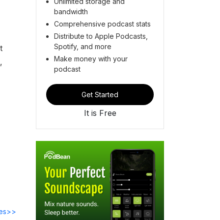
Unlimited storage and
bandwidth
Comprehensive podcast stats
Distribute to Apple Podcasts,
Spotify, and more
t
Make money with your
,
podcast
Get Started
It is Free
des>>