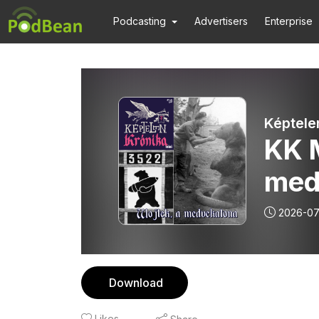
Podcasting
Advertisers
Enterprise
Képtele
KK M
med
2026-07
Download
Likes