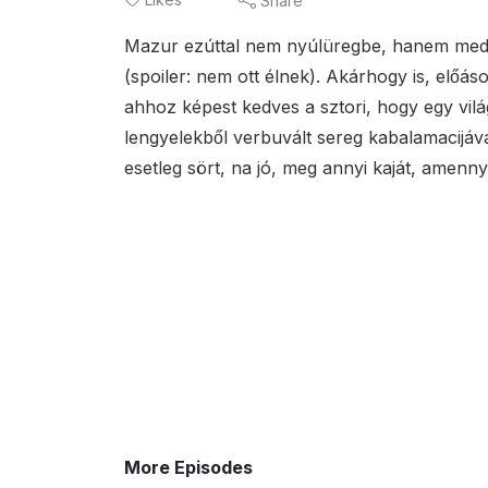
Share
Mazur ezúttal nem nyúlüregbe, hanem med
(spoiler: nem ott élnek). Akárhogy is, előás
ahhoz képest kedves a sztori, hogy egy vil
lengyelekből verbuvált sereg kabalamacijával
esetleg sört, na jó, meg annyi kaját, amenn
More Episodes