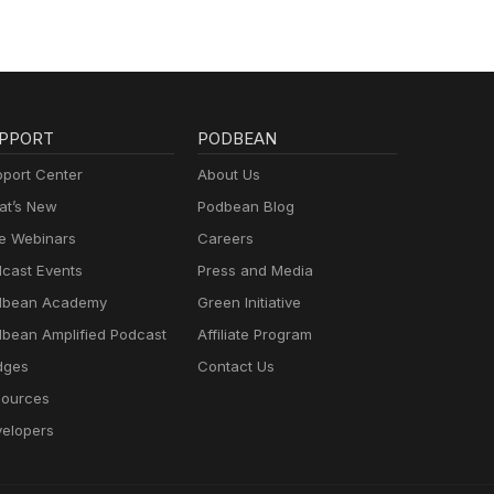
PPORT
PODBEAN
port Center
About Us
t’s New
Podbean Blog
e Webinars
Careers
cast Events
Press and Media
dbean Academy
Green Initiative
bean Amplified Podcast
Affiliate Program
dges
Contact Us
ources
elopers