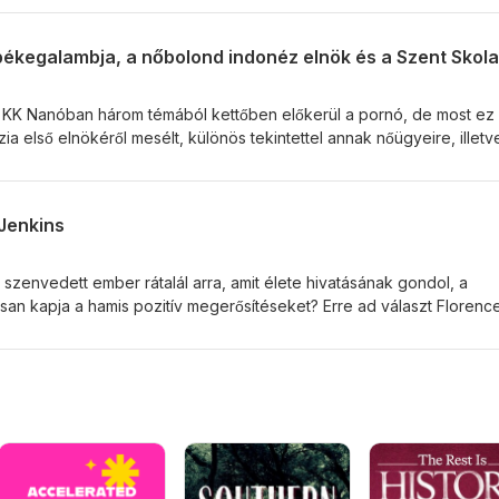
ötvenes évekre is tartogatott egy egészen hajmeresztő epizódot.
ána a sztorinak a tőle elvárható Szisz-tematikussággal.
 KK Nanóban három témából kettőben előkerül a pornó, de most ez 
ia első elnökéről mesélt, különös tekintettel annak nőügyeire, illetv
 állt a nimfomán politikushoz. Mazur egy több mint 600 éves zavarg
elvetve közben egy érdekes szakdolgozattémát: az egykori kandóso
z igénytelenebb jószágok? Végül Stöki a béke nagyasszonyát, Sta
 Jenkins
emutassa a rendszerváltás egy különösen plasztikus jelenetét, nyúl-,
 szenvedett ember rátalál arra, amit élete hivatásának gondol, a
san kapja a hamis pozitív megerősítéseket? Erre ad választ Florenc
töki folytatja az érdekes sorsú nőket bemutató sorozatát. Üvegrepes
lcelődés kellemetlen betegségekkel, magyarul elfelejtő műsorvezet
eglegyen a magyar vonatkozás is - ez a KK 67. adása, amiben egy