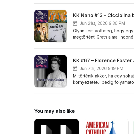
világháborúban, élete még az 
Magyar téma lévén Stöki járt ut
Jun 21st, 2026 9:36 PM
Olyan sem volt még, hogy egy
megtörtént! Grath a mai Indonéz
arra, hogy a KGB és a CIA hogy
dolgozott fel bortól borig, f
vagy a középkori oxfordosok a
KK #67 – Florence Foster
Ilonát hívta segítségül, hogy b
és galambüregekkel.
Jun 7th, 2026 9:19 PM
Mi történik akkor, ha egy sokat
környezetétől pedig folyamato
Foster Jenkins élete, akivel S
hangok a stúdióban, éretlen é
egy kötelező nyúlüreg, hogy m
sixsevenezés sem hangzik el.
You may also like