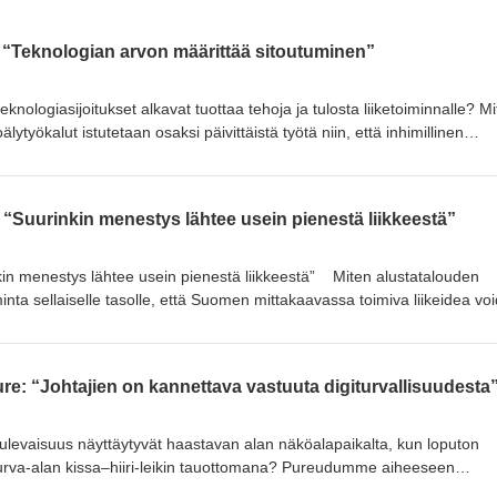
r: “Teknologian arvon määrittää sitoutuminen”
 teknologiasijoitukset alkavat tuottaa tehoja ja tulosta liiketoiminnalle? M
älytyökalut istutetaan osaksi päivittäistä työtä niin, että inhimillinen
ää ilmailualan tulevaisuus lainsäädännön kiristyessä ja geopoliittisen
ihin ja moniin muihin kutkuttaviin aiheisiin pureudumme Finnairin CDO
ossa! Jakson oppeja ovat: Miten teknologia täydentää ja
: “Suurinkin menestys lähtee usein pienestä liikkeestä”
 toimintaa Miten tekoälytyökalut otetaan käyttöön niin, että inhimillinen
aisia rooleja kehittyvä teknologia näyttelee lentoliikenteen tulevaisuudessa
tys lähtee usein pienestä liikkeestä” Miten alustatalouden
minta sellaiselle tasolle, että Suomen mittakaavassa toimiva liikeidea vo
ssa? Mikä on teknologian rooli alustatalouden kasvun ja kehityksen
ihin kutkuttaviin aiheisiin pureudumme Woltin operatiivisen johtajan Ma
hdikas, oivaltava ja käytännönläheisten oppien täyttämä jaksollinen
ure: “Johtajien on kannettava vastuuta digiturvallisuudesta
köalapaikalta kertyneistä opeista ja kokemuksista. Jakson oppeja ova
in mittakaavaan maa kerrallaan Miten tekoäly ja automatiikka
set teknologian, toiminnan ja yrityskulttuurin
a tulevaisuus näyttäytyvät haastavan alan näköalapaikalta, kun loputon
ua
oturva-alan kissa–hiiri-leikin tauottomana? Pureudumme aiheeseen
ti Koskelan johdolla, jonka kokemus kansainvälisestä liiketoiminnasta,