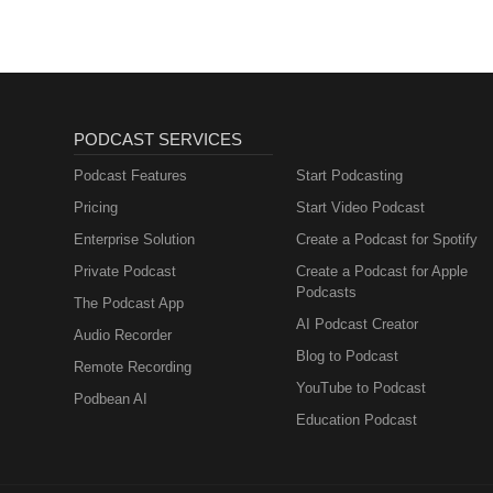
PODCAST SERVICES
Podcast Features
Start Podcasting
Pricing
Start Video Podcast
Enterprise Solution
Create a Podcast for Spotify
Private Podcast
Create a Podcast for Apple
Podcasts
The Podcast App
AI Podcast Creator
Audio Recorder
Blog to Podcast
Remote Recording
YouTube to Podcast
Podbean AI
Education Podcast