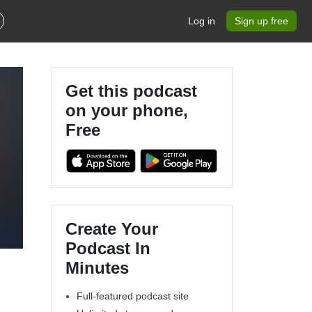
Log in
Sign up free
Get this podcast
on your phone,
Free
Create Your
Podcast In
Minutes
Full-featured podcast site