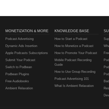
MONETIZATION & MORE
KNOWLEDGE BASE
SU
Podcast Advertising
How to Start a Podcast
Sup
Dynamic Ads Insertion
How to Monetize a Podcast
Wha
Apple Podcasts Subscriptions
How to Promote Your Podcast
Fre
Submit Your Podcast
Mobile Podcast Recording
Pod
Guide
Switch to Podbean
Pod
How to Use Group Recording
Podbean Plugins
Pod
Podcast Advertising 101
Free Audiobooks
Bad
What Is Ambient Relaxation
Ambient Relaxation
Res
Dev