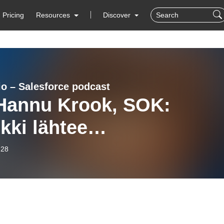
Pricing
Resources
Discover
io – Salesforce podcast
 Hannu Krook, SOK:
kki lähtee
akasymmärryksestä”
-28