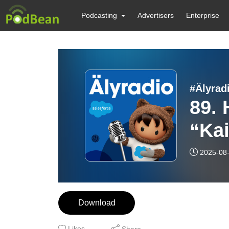
Podcasting
Advertisers
Enterprise
#Älyrad
89.
“Kai
asi
2025-08
Download
Likes
Share