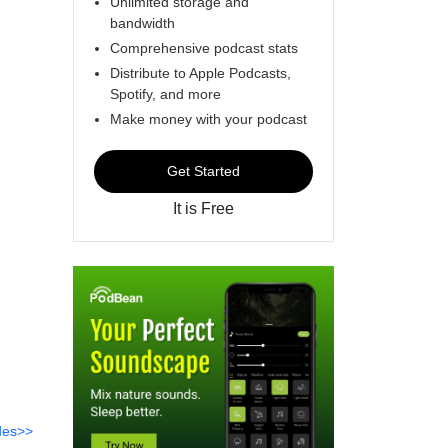
Unlimited storage and
bandwidth
Comprehensive podcast stats
Distribute to Apple Podcasts,
Spotify, and more
Make money with your podcast
Get Started
It is Free
des>>