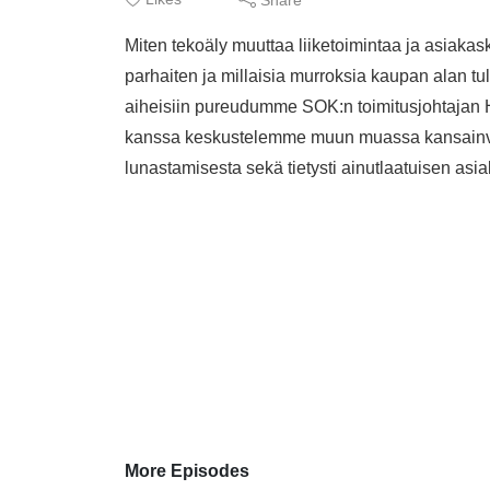
Miten tekoäly muuttaa liiketoimintaa ja asiakas
parhaiten ja millaisia murroksia kaupan alan tu
aiheisiin pureudumme SOK:n toimitusjohtajan H
kanssa keskustelemme muun muassa kansainväl
lunastamisesta sekä tietysti ainutlaatuisen a
More Episodes