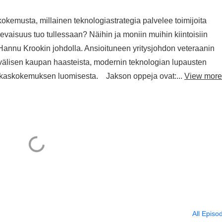
kokemusta, millainen teknologiastrategia palvelee toimijoita
levaisuus tuo tullessaan? Näihin ja moniin muihin kiintoisiin
annu Krookin johdolla. Ansioituneen yritysjohdon veteraanin
isen kaupan haasteista, modernin teknologian lupausten
siakaskokemuksen luomisesta. Jakson oppeja ovat:...
View more
All Episo