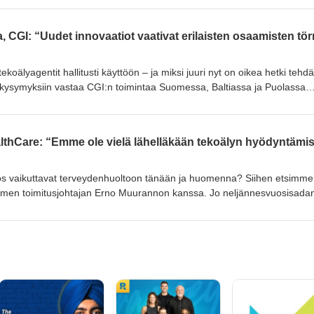
ottavuuden kasvattamisesta rikastaa ansioituneen toimitusjohtajan
 alati ailahtelevaan tilaan. Jakson oppeja ovat: Miltä tietoturvan
ten kyberrikollisten toiminta on tänä
tekoälyagentit hallitusti käyttöön – ja miksi juuri nyt on oikea hetki tehd
 kysymyksiin vastaa CGI:n toimintaa Suomessa, Baltiassa ja Puolassa
a tuo lisäksi syvyyttä hallitusrooleistaan Teknologiateollisuudessa,
tunnistaa AI-hankkeet, joilla on aidosti
anisaatio rakentaa kulttuurin, jossa asiantuntija ja tekoäly täydentävät
aan uusia tuotteita ja palvelumalleja eri toimialoilla
ros vaikuttavat terveydenhuoltoon tänään ja huomenna? Siihen etsimme
men toimitusjohtajan Erno Muurannon kanssa. Jo neljännesvuosisada
johdattaa meidät modernin terveydenhuollon syvään päätyyn ja avaa
ällä haastavalla ja tarkasti säännellyllä toimialalla hyödynnetään uusinta
a ovat: • Minkälaista roolia tekoäly näyttelee terveydenhuollon
voi terävöittää näkökulmaa tekoälyä koskevaan regulaatioon • Millä tavo
än ja paremman elämän ihmisille ----more----