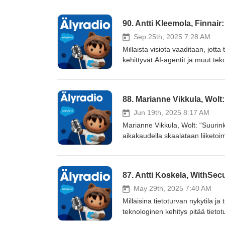
90. Antti Kleemola, Finnai
Sep 25th, 2025 7:28 AM
Millaista visiota vaaditaan, jotta
kehittyvät AI-agentit ja muut teko
kosketuspinta säilyy? Miltä näytt
tilanteen monimutkaistuessa? Nä
Antti Kleemolan kanssa Älyradion jo 90. jaks
88. Marianne Vikkula, Wolt
syventää ilmailualan päivittäistä
Jun 19th, 2025 8:17 AM
kosketus säilyy Mill
Marianne Vikkula, Wolt: “Suurinkin menes
aikakaudella skaalataan liiketoi
toisintaa kymmenissä muissa mai
kirittäjänä? Näihin ja moniin mu
Vikkulan kanssa. Luvassa on vau
87. Antti Koskela, WithSec
suomalaisen menestystarinan nä
Miten skaalataan suomalainen yritys globaal
May 29th, 2025 7:40 AM
vaikuttavat alustatalouden nykytilaan ja tulevaisuuteen Minkälai
Millaisina tietoturvan nykytila j
osatekijät kirittävät Woltin kasv
teknologinen kehitys pitää tiet
WithSecuren toimitusjohtajan Ant