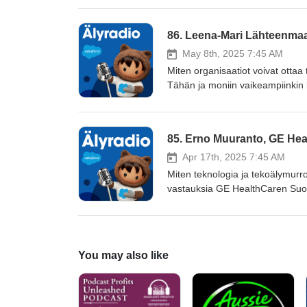
strategisesta johtamisesta ja tu
ainutlaatuista näkökulmaa tietoturvan
nykytila näyttää eurooppalaisesta perspektiivistä Millaista ammattimais
päivänä Miten teknologiaa koskeva lainsäädäntö, kehittyvät tekoälytyökalut ja pilvipalvelujen yleistyminen
May 8th, 2025 7:45 AM
vaikuttavat tietoturvaan
Miten organisaatiot voivat ottaa 
Tähän ja moniin vaikeampiinkin
johtava Leena-Mari Lähteenmaa, j
Työeläkeyhtiö Elossa ja EK:ssa. Jakson oppeja ovat: Miten 
liiketoimintavaikutusta Miten org
toisiaan Miten AI voi luoda kokon
Apr 17th, 2025 7:45 AM
Miten teknologia ja tekoälymur
vastauksia GE HealthCaren Suo
GE:llä työskennellyt Muuranto 
kiehtovalla tavalla sitä, kuinka t
teknologiaa. Tämän jakson oppej
tulevaisuudessa • Millä tavoin 
You may also like
teknologia mahdollistaa pitemm