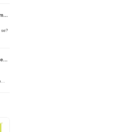
86. Leena-Mari Lähteenmaa, CGI: “Uudet innovaatiot vaativat erilaisten osaamisten törmäyttämistä”
ä se?
85. Erno Muuranto, GE HealthCare: “Emme ole vielä lähelläkään tekoälyn hyödyntämisen vuorenhuippua”
n
in