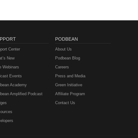
PPORT
PODBEAN
port Center
About Us
t’s New
Podbean Blog
e Webinars
Careers
cast Events
Press and Media
bean Academy
Green Initiative
bean Amplified Podcast
Affiliate Program
ges
Contact Us
ources
elopers