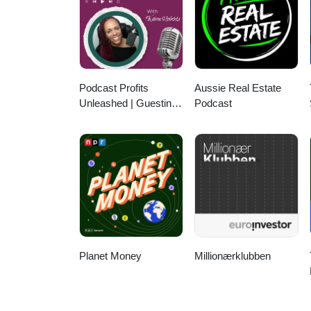
Podcast Profits
Aussie Real Estate
Unleashed | Guesting,
Podcast
Authority & Client
Acquisition
Planet Money
Millionærklubben