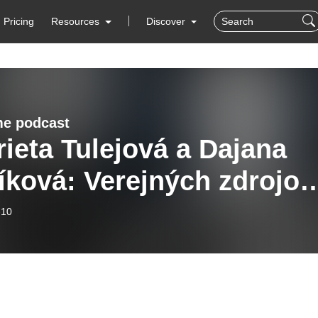
Pricing
Resources
Discover
e podcast
ieta Tulejová a Dajana
íková: Verejných zdrojov
dravotníctve je maximum,
-10
 súkromných peňazí to
j nepôjde