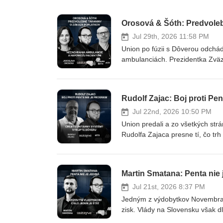
Jul 29th, 2026 11:58 PM
Union po fúzii s Dôverou odchá
ambulanciách. Prezidentka Zväz
súkromných lekárov SR Marián Š
starostlivosti a kto z poplatkov
od roku 2021 vedie Zväz ambula
Rudolf Zajac: Boj proti Pe
dospelých v Nitre a prezident 
Dôvery a Unionu: na trhu zostáv
Jul 22nd, 2026 10:50 PM
ambulancie● 📉 Nemocniciam reál
Union predali a zo všetkých strán
ambulancie nedokážu konkurovať
Rudolfa Zajaca presne tí, čo trh
šesť za vyšetrenie● 📹 Predvo
Dôvery sa vracia stále ostrejšie
zníži dostupnosť starostlivosti
Dvořák varujú pred Pentou a krí
reálne ceny výkonov, katalóg a 
jedným obrazom. „Väčšinou ide o
Martin Smatana: Penta nie j
pacient sa rúca
krokodílích sĺz." Slzy podľa neho
ktorí sa najviac zaslúžili o to, 
Jul 21st, 2026 8:37 PM
nemal nič lepšie na pláne ako u
Jedným z výdobytkov Novembra '
Tak aké teraz halucinácie o kon
zisk. Vlády na Slovensku však 
krížový vlastník? Štát Krížové v
nemocniciam. Snaha o zákaz zis