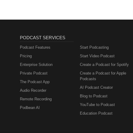
náročná úloha previesť rozdelen
vlastnej polovičatosti: „Systém s
sa to začalo ešte viac centrali
najväčšia akvizícia v histórii 
zdravotné poistenie🏊 „Ako keď 
Slovensku💶 358 miliónov eur p
PODCAST SERVICES
vyhláška? „Doslova a do písmen
spoločnosť"📊 Kupuje sa 100 % a
Podcast Features
Start Podcasting
garanciu: nič sa nezhorší, bene
Pricing
Start Video Podcast
takmer 48 % trhu🎯 „Chceme byť j
Enterprise Solution
Create a Podcast for Spotify
Private Podcast
Create a Podcast for Apple
Podcasts
The Podcast App
AI Podcast Creator
Audio Recorder
Blog to Podcast
Remote Recording
YouTube to Podcast
Podbean AI
Education Podcast