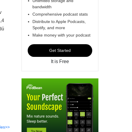
Unlimited storage and
bandwidth
v
Comprehensive podcast stats
,4
Distribute to Apple Podcasts,
Spotify, and more
dú
Make money with your podcast
Get Started
It is Free
des>>