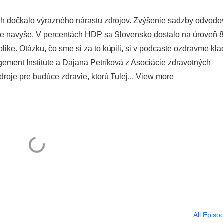
ch dočkalo výrazného nárastu zdrojov. Zvýšenie sadzby odvodo
očne navyše. V percentách HDP sa Slovensko dostalo na úroveň 8
like. Otázku, čo sme si za to kúpili, si v podcaste ozdravme kla
ment Institute a Dajana Petríková z Asociácie zdravotných
droje pre budúce zdravie, ktorú Tulej...
View more
All Episo