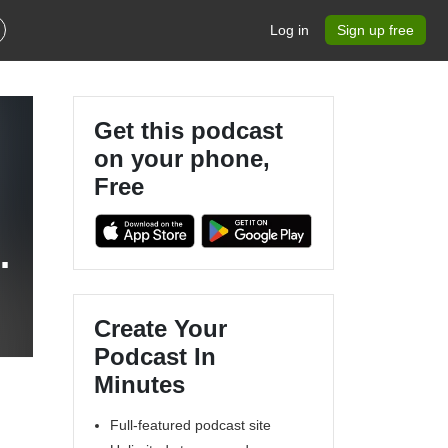
Log in
Sign up free
Get this podcast
on your phone,
Free
Create Your
Podcast In
Minutes
Full-featured podcast site