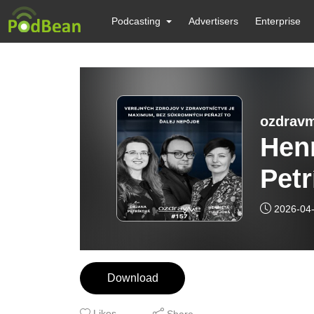
Podcasting
Advertisers
Enterprise
ozdravm
Henr
Petr
v z
2026-04
bez
ďale
Download
Likes
Share