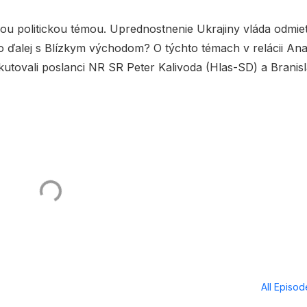
ou politickou témou. Uprednostnenie Ukrajiny vláda odmiet
o ďalej s Blízkym východom? O týchto témach v relácii An
utovali poslanci NR SR Peter Kalivoda (Hlas-SD) a Branis
All Episo