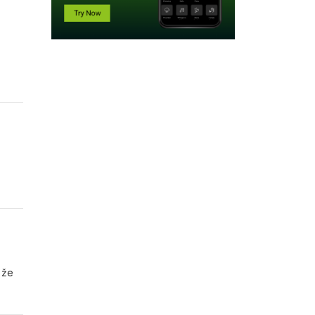
a.
 že