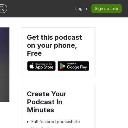
Log in
Sign up free
Get this podcast
on your phone,
Free
Create Your
Podcast In
Minutes
Full-featured podcast site