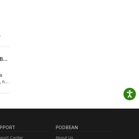
ovou.
ý s
amp;T
Analýzy 24: Pre štát bude obrovskou výzvou dozerať nad poisťovacím trhom, tvrdí Baláž
a
, na
to,
avová
PPORT
PODBEAN
port Center
About Us