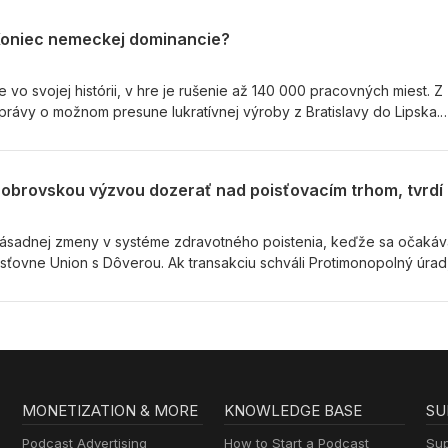
 v relácii Analýzy 24 sa rozprávala moderátorka Lucia Stráňavová s
avom Hříchom a odborníčkou na politický marketing Simonou Bubán
Koniec nemeckej dominancie?
 vo svojej histórii, v hre je rušenie až 140 000 pracovných miest. Z
ávy o možnom presune lukratívnej výroby z Bratislavy do Lipska.
ša ekonomika za záchranu nemeckých fabrík? V relácií Ekonomické
émoch v automobilovom priemysle diskutoval moderátor Lukáš Dziv
äzu automobilového priemyslu Pavlom Prepiakom a analytikom J&
 zásadnej zmeny v systéme zdravotného poistenia, keďže sa očakáv
isťovne Union s Dôverou. Ak transakciu schváli Protimonopolný úrad
e – štátna Všeobecná zdravotná poisťovňa a súkromná Dôvera. O tej
otníctva sa v relácii Analýzy 24 rozprávala moderátorka Lucia Stráň
achurom (KDH) a Vladimírom Balážom (Smer-SD).
MONETIZATION & MORE
KNOWLEDGE BASE
SU
Podcast Advertising
How to Start a Podcast
Sup