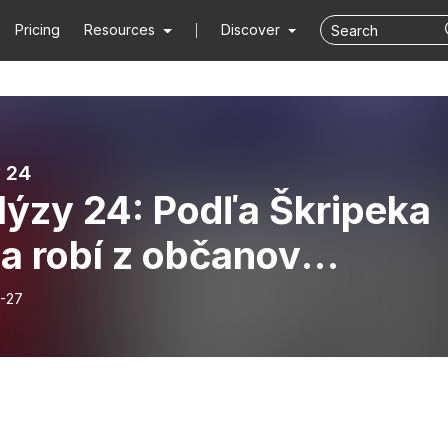
Pricing
Resources
Discover
 24
lýzy 24: Podľa Škripeka
a robí z občanov
nkomaty”
-27