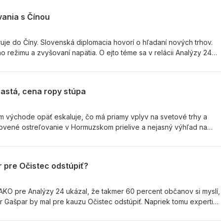
vania s Čínou
ruje do Číny. Slovenská diplomacia hovorí o hľadaní nových trhov.
 režimu a zvyšovaní napätia. O ejto téme sa v relácii Analýzy 24
Stráňavová s poradcom prezidenta pre zahraničnú politiku Jánom
ijsko-pacifických štúdií Janom Železným.
rastá, cena ropy stúpa
om východe opäť eskaluje, čo má priamy vplyv na svetové trhy a
vené ostreľovanie v Hormuzskom prielive a nejasný výhľad na
ú obavy z prudkého rastu cien ropy, energií a celkového zdražovani
torkou Luciou Stráňavovou prijali pozvanie Juraj Kríž (odborník na
káš Kovanda (ekonomický analytik).
 pre Očistec odstúpiť?
AKO pre Analýzy 24 ukázal, že takmer 60 percent občanov si myslí,
Gašpar by mal pre kauzu Očistec odstúpiť. Napriek tomu experti
 k obvineným politikom je na Slovensku dlhodobo komplikovaný a