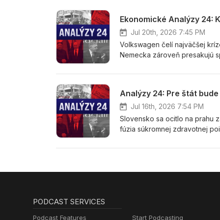
ovplyvnený viacerými faktormi.
riaditeľom agentúry AKO Václ
Ekonomické Analýzy 24: 
Jul 20th, 2026 7:45 PM
Volkswagen čelí najväčšej kríze
Nemecka zároveň presakujú spr
Zaplatí slovenský závod a na
Analýzy 24 o aktuálnych probl
výkonným viceprezidentom Zv
Banky Stanislavom Pánisom.
Jul 16th, 2026 7:54 PM
Slovensko sa ocitlo na prahu
fúzia súkromnej zdravotnej po
trhu zostanú len dve poisťovn
ale aj ďalších témach zo zdrav
s poslancami NR SR Petrom St
PODCAST SERVICES
Podcast Features
Start Podcasting