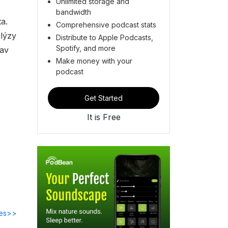
Unlimited storage and
bandwidth
a.
Comprehensive podcast stats
alýzy
Distribute to Apple Podcasts,
Spotify, and more
lav
Make money with your
podcast
Get Started
It is Free
des>>