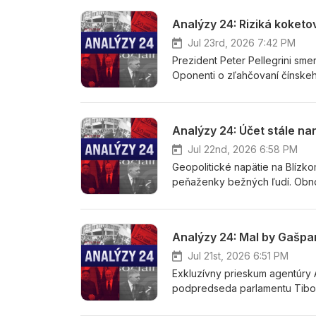
Analýzy 24: Riziká koketo
Jul 23rd, 2026 7:42 PM
Prezident Peter Pellegrini sme
Oponenti o zľahčovaní čínskeho
rozprávala moderátorka Lucia 
Kubišom a riaditeľom Centra áz
Analýzy 24: Účet stále na
Jul 22nd, 2026 6:58 PM
Geopolitické napätie na Blízk
peňaženky bežných ľudí. Obno
ukončenie konfliktu vyvolávaj
Do relácie Analýzy 24 s moderá
zahraničnú politiku USA) a Lu
Analýzy 24: Mal by Gašpar
Jul 21st, 2026 6:51 PM
Exkluzívny prieskum agentúry 
podpredseda parlamentu Tibor 
upozorňujú, že postoj voličov