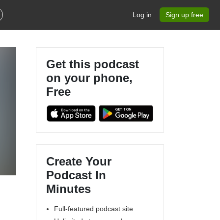
Log in
Sign up free
Get this podcast
on your phone,
Free
Create Your
Podcast In
Minutes
Full-featured podcast site