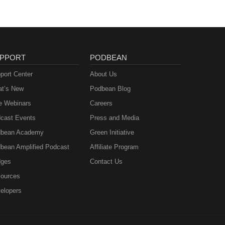
PPORT
PODBEAN
port Center
About Us
t’s New
Podbean Blog
e Webinars
Careers
cast Events
Press and Media
bean Academy
Green Initiative
bean Amplified Podcast
Affiliate Program
ges
Contact Us
ources
elopers