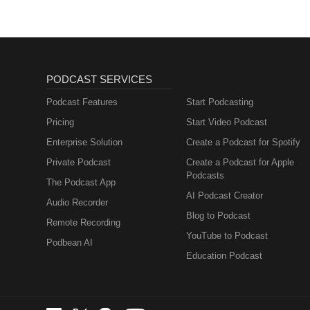
PODCAST SERVICES
Podcast Features
Start Podcasting
Pricing
Start Video Podcast
Enterprise Solution
Create a Podcast for Spotify
Private Podcast
Create a Podcast for Apple
Podcasts
The Podcast App
AI Podcast Creator
Audio Recorder
Blog to Podcast
Remote Recording
YouTube to Podcast
Podbean AI
Education Podcast