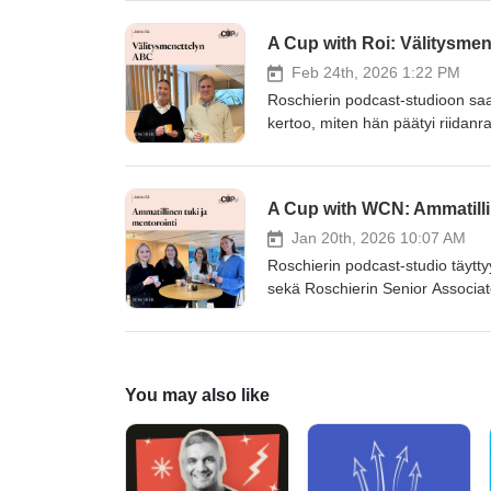
käsitellään, miten aktiivinen osa
verkostoja ja rikastuttaa opiske
A Cup with Roi: Välitysme
kuulet kokemuksia suoraan niiltä,
Artiklalle.
Feb 24th, 2026 1:22 PM
Roschierin podcast-studioon saa
kertoo, miten hän päätyi riidanra
kansainväliseen välitysmenettely
sen tuomioistuimen sijaan? Mit
välitysmenettelysääntöjä ja puret
A Cup with WCN: Ammatillin
työskentely riidanratkaisun pari
Jan 20th, 2026 10:07 AM
Roschierin podcast-studio täyt
sekä Roschierin Senior Associa
sukelletaan mentoroinnin maailm
antaa ja miten mentorointiohjelm
mentoria, harkitsemassa mentori
sinulle.
You may also like