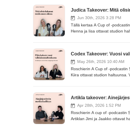
Judica Takeover: Mitä olisi
Jun 30th, 2026 3:28 PM
Tällä kertaa A Cup of -podcast
Henna ja Iisa ottavat studion h
Associate Martti Ylinen – molem
olisi ollut hyvä tietää ennen oi
keskustellaan ennakkoluuloista,
Codex Takeover: Vuosi val
sekä niistä monipuolisista mahdol
Erityiskiitos jakson juontajille 
May 26th, 2026 10:40 AM
Roschierin A Cup of -podcastin S
Kiira ottavat studion haltuunsa.
Trainee Daniel, joka oli mukan
Oletko hakemassa oikeustieteell
kuulet rehellisiä vinkkejä, oma
Artikla takeover: Ainejärje
varautua. Jaksossa puhutaan sekä 
Apr 28th, 2026 1:52 PM
Roschierin A cup of -podcastin 
Artiklan Jimi ja Jaakko ottavat h
Roschierin Associate ja Pykälän