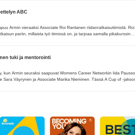
llistuminen ainejärjestötoimintaan kehittää käytännön taitoja, laajentaa
lijaelämää. Harkitsetko lähtemistä ainejärjestötoimintaan? Tässä jaksos
nettelyn ABC
 jotka ovat olleet mukana toiminnassa. Erityiskiitos jakson juontajille j
puu Armin vieraaksi Associate Roi Rantanen riidanratkaisutiimistä. Roi
tkaisun pariin, millaista työ tiimissä on, ja tarjoaa samalla pikakurssin
yn. Mitä välitysmenettely tarkoittaa käytännössä? Miksi yritykset valit
en välitysmenettely etenee? Jaksossa avataan myös keskeisiä
aan auki termejä. Lopuksi Roi jakaa vinkit opiskelijoille, joita kiinnosta
en tuki ja mentorointi
ssa.
tyy, kun Armin seuraksi saapuvat Womens Career Networkin Iida Pausso
te Sara Väyrynen ja Associate Marika Nieminen. Tässä A Cup of -jakso
aan: millaista on olla mentoroitavana, mitä mentorointi voi parhaimmil
at toimivat käytännössä. Jos mentorointi kiinnostaa – olitpa sitten ets
ksi ryhtymistä tai vain utelias kuulemaan kokemuksia – tämä jakso on