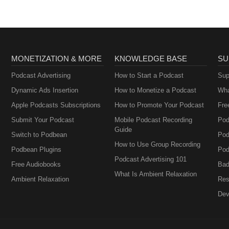
MONETIZATION & MORE
KNOWLEDGE BASE
SU
Podcast Advertising
How to Start a Podcast
Sup
Dynamic Ads Insertion
How to Monetize a Podcast
Wha
Apple Podcasts Subscriptions
How to Promote Your Podcast
Fre
Submit Your Podcast
Mobile Podcast Recording
Pod
Guide
Switch to Podbean
Pod
How to Use Group Recording
Podbean Plugins
Pod
Podcast Advertising 101
Free Audiobooks
Bad
What Is Ambient Relaxation
Ambient Relaxation
Res
Dev