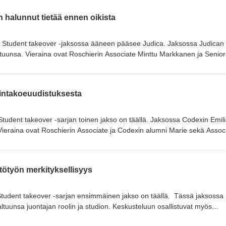
n halunnut tietää ennen oikista
in Student takeover -jaksossa ääneen pääsee Judica. Jaksossa Judican
altuunsa. Vieraina ovat Roschierin Associate Minttu Markkanen ja Senior
mat Judican alumneja. Millaista oikeustieteessä opiskelu oikeasti on? M
kiksen aloittamista tai uuteen opiskelukaupunkiin muuttamista? Jaksossa
 opiskelijaelämästä, oman paikan löytämisestä uudessa opiskelijayhtei
intakoeuudistuksesta
lisuuksista, joita oikeustieteen opinnot tarjoavat luentosalien ulkopuole
ja Judicalle!
tudent takeover -sarjan toinen jakso on täällä. Jaksossa Codexin Emili
 Vieraina ovat Roschierin Associate ja Codexin alumni Marie sekä Assoc
a myös viime vuonna kertomassa tuoreeltaan uudistuneesta pääsykokee
iseen? Uudistunut pääsykoe on nyt toista vuotta käytössä –tässä jaks
kohtaisia kokemuksia ja pohdintaa siitä, miten pääsykokeeseen kannatta
stötyön merkityksellisyys
suomea että ruotsia. Erityiskiitos jakson juontajille ja Codexille!
Student takeover -sarjan ensimmäinen jakso on täällä. Tässä jaksossa
altuunsa juontajan roolin ja studion. Keskusteluun osallistuvat myös
 alumni Marika sekä Roschierin Associate Trainee Henri. Jaksossa