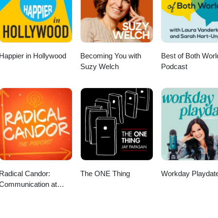
Happier in Hollywood
Becoming You with
Best of Both Worl
Suzy Welch
Podcast
Radical Candor:
The ONE Thing
Workday Playdat
Communication at
Work