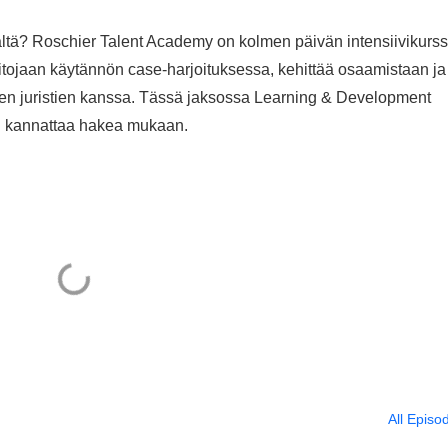
tä? Roschier Talent Academy on kolmen päivän intensiivikurss
 taitojaan käytännön case-harjoituksessa, kehittää osaamistaan ja
den juristien kanssa. Tässä jaksossa Learning & Development
nun kannattaa hakea mukaan.
All Episo