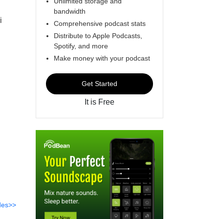
Unlimited storage and
bandwidth
i
Comprehensive podcast stats
Distribute to Apple Podcasts,
Spotify, and more
Make money with your podcast
Get Started
It is Free
des>>