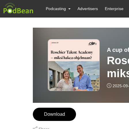
Podcasting
Advertisers
Enterprise
A cup of
Ros
mik
2025-09
Download
Share