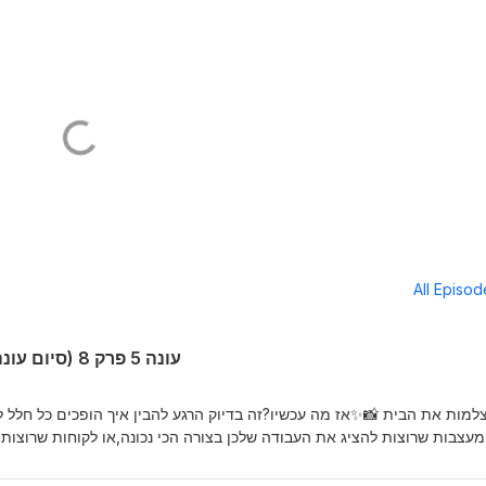
All Episo
עונה 5 פרק 8 (סיום עונה) יום צילומים עם סיון מויאל
למות את הבית 📸✨אז מה עכשיו?זה בדיוק הרגע להבין איך הופכים כל חלל 
מעצבות שרוצות להציג את העבודה שלכן בצורה הכי נכונה,או לקוחות שרוצות 
מתוך מגזין.בפרק הזה של שפכטל קפה ועיצוב, מיטל אשכנזי פומרנץ וקרן ברמא