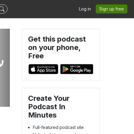
Log in
Sign up free
Get this podcast
on your phone,
Free
Create Your
Podcast In
Minutes
Full-featured podcast site