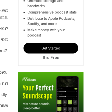
Unlimited storage and
bandwidth
Comprehensive podcast stats
הבנו שאנחנו חייבות להביא אותה אלינו כדי ללמוד ממנה איך לעשות את זה.
Distribute to Apple Podcasts,
Spotify, and more
נמאס לך לעבוד מסביב לשעון?! רוצה לדעת איך לעבוד פחות ולהרוויח יותר?
Make money with your
podcast
כנסי 
Get Started
ר movment?
It is Free
לינקים מתוך הפרק:
דנה ר
ndly
שעות 