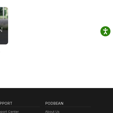
n
PPORT
PODBEAN
port Center
About Us