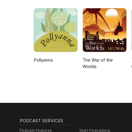
Pollyanna
The War of the
Worlds
PODCAST SERVICES
Podcast Features
Start Podcasting