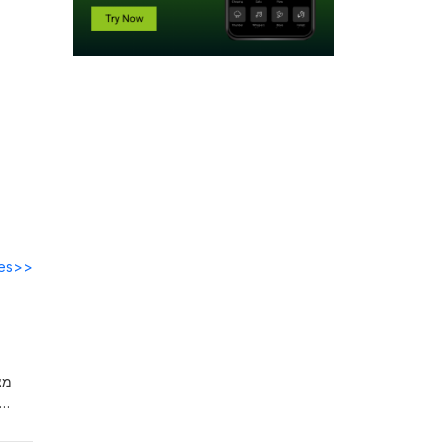
des>>
מצ