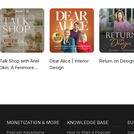
Design, Business,
and Culture Shape
How We Live and
Build
Talk Shop with Ariel
Dear Alice | Interior
Return on Desig
Okin: A Fenimore
Design
Lane Production
MONETIZATION & MORE
KNOWLEDGE BASE
SU
Podcast Advertising
How to Start a Podcast
Sup