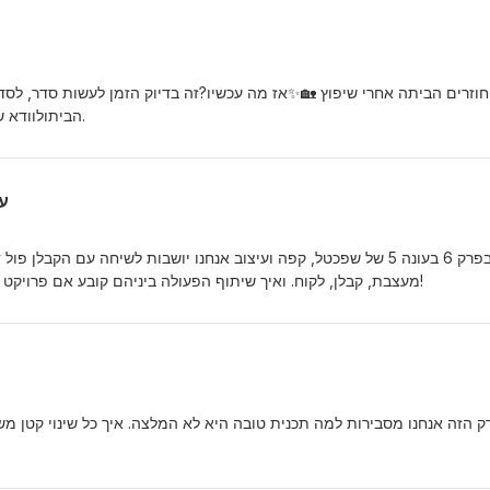
חוזרים הביתה אחרי שיפוץ 🏡✨אז מה עכשיו?זה בדיוק הזמן לעשות סדר, לסד
הביתולוודא שכל פרט קטן מקבל את המקום שלו.
עונה 5
בפרק 6 בעונה 5 של שפכטל, קפה ועיצוב אנחנו יושבות לשיחה עם הקבל:
מעצבת, קבלן, לקוח. ואיך שיתוף הפעולה ביניהם קובע אם פרויקט יסתיים בחיוך או בכאב ראש. האזינו!
 הזה אנחנו מסבירות למה תכנית טובה היא לא המלצה. איך כל שינוי קטן מש