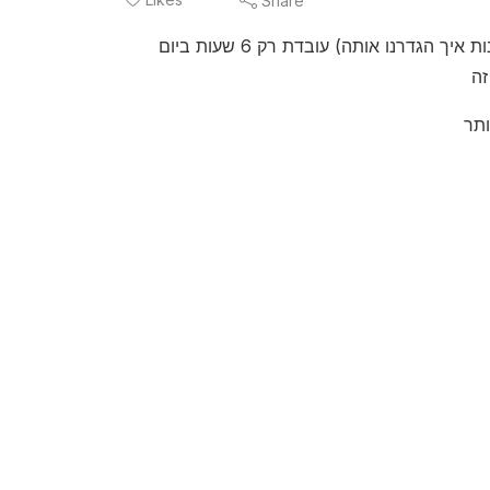
Share
כשגילינו שעדי כרמון סקופ, קרייריסטית מצליחה (אולי לשמוע 2 דק ראשונות איך הגדרנו אותה) עובדת רק 6 שעות ביום