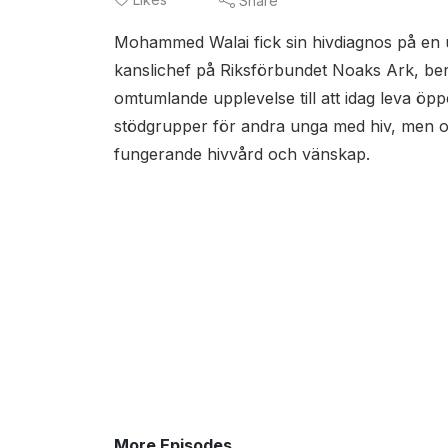
Share
Mohammed Walai fick sin hivdiagnos på en
kanslichef på Riksförbundet Noaks Ark, be
omtumlande upplevelse till att idag leva öpp
stödgrupper för andra unga med hiv, men oc
fungerande hivvård och vänskap.
More Episodes