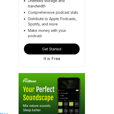
Unlimited storage and
bandwidth
Comprehensive podcast stats
Distribute to Apple Podcasts,
Spotify, and more
Make money with your
podcast
Get Started
It is Free
des>>