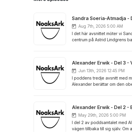
Aug 7th, 2026 5:00 AM
I det här avsnittet möter vi S
centrum på Astrid Lindgrens bar
vara barn och växa upp med hiv
viktig och hur vården arbetar f
okunskap, tonårstidens utmani
lever med hiv.
Jun 13th, 2026 12:45 PM
I poddens tredje avsnitt med m
Alexander berättar om den obef
och varför vissa livserfarenhet
motgångar, sårbarhet och styr
får också en exklusiv inblick 
läsarna. Dessutom delar Alex
och tuffa perioder – ett tankes
May 29th, 2026 5:00 PM
varmt, ärligt och inspirerande 
I del 2 av poddsamtalet med Al
vägen tillbaka till sig själv. O