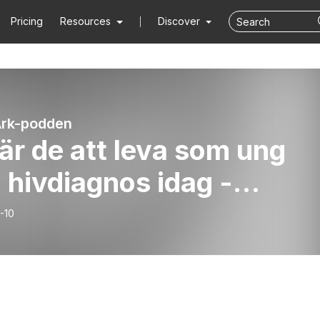
Pricing
Resources
Discover
Ark-podden
är de att leva som ung
hivdiagnos idag -
ammed Walai
-10