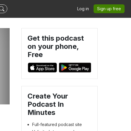
Log in
Sign up free
Get this podcast
on your phone,
Free
Create Your
Podcast In
Minutes
Full-featured podcast site