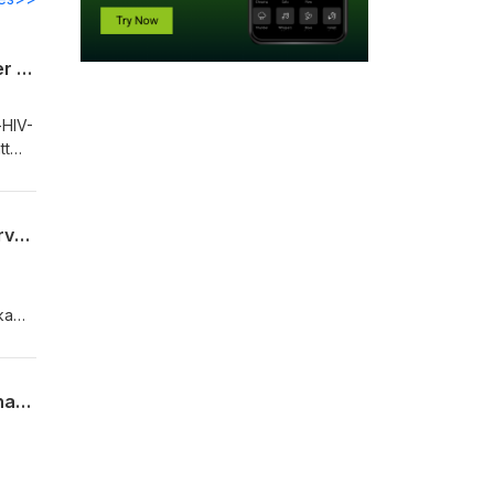
Sandra Soeria-Atmadja - Del 1 - om Sveriges unika samtalsmodell för barn som lever med hiv.
-HIV-
tt
r så
om
Alexander Erwik - Del 3 - Vad händer när man slutar försöka leva upp till andras förväntningar och i stället börjar leva efter sina egna värderingar?
ka
ch
 Vi
Alexander Erwik - Del 2 - Ett ärligt och sårbart samtal om stigma, identitet, överlevnad och självrespekt.
gång
t