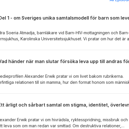
andra Soeria Atmadja, barnläkare vid Barn-HIV-mottagningen och Barn
nsjukhus, Karolinska Universitetssjukhuset. Vi pratar om hur det är a
 i Sverige, varför öppen och åldersanpassad information till barn ä
ör att stärka både barn och familjer. Samtalet berör också stigma,
ngar och den unika svenska modellen för vård av barn och unga s
edieprofilen Alexander Erwik pratar vi om livet bakom rubrikerna.
intliga relationen till sin mamma, hur den format honom som männis
er har blivit avgörande vägval. Samtalet rör sig mellan framgångar o
ka, och vad som egentligen betyder något när ”kamerorna slocknar”.
i hans bok ”Sju sorger” och tankarna bakom projektet innan den når
ander med sig av det livsmotto som väglett honom genom både med
ätt som kan förändra hur vi ser på oss själva och livet omkring oss. Et
avsnitt som bjuder på både skratt, eftertanke och nya perspektiv.
exander Erwik pratar vi om hivrädsla, ryktesspridning, missbruk och
m att leva som om man redan var smittad. Om destruktiva relationer,