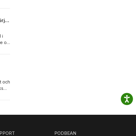
a.
Alexander Erwik - Del 1 - Ett ärligt avsnitt om att bryta sig loss, sätta gränser och börja välja sig själv.
 i
se om
ter vi
om
och
mt och
ks
,
a
aks
n av
PPORT
PODBEAN