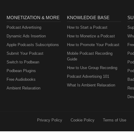
MONETIZATION & MORE
KNOWLEDGE BASE
SU
Podcast Advertising
How to Start a Podcast
Sup
Dynamic Ads Insertion
How to Monetize a Podcast
Wha
Apple Podcasts Subscriptions
How to Promote Your Podcast
Fre
Submit Your Podcast
Mobile Podcast Recording
Pod
Guide
Switch to Podbean
Pod
How to Use Group Recording
Podbean Plugins
Pod
Podcast Advertising 101
Free Audiobooks
Bad
What Is Ambient Relaxation
Ambient Relaxation
Res
Dev
Privacy Policy
Cookie Policy
Terms of Use