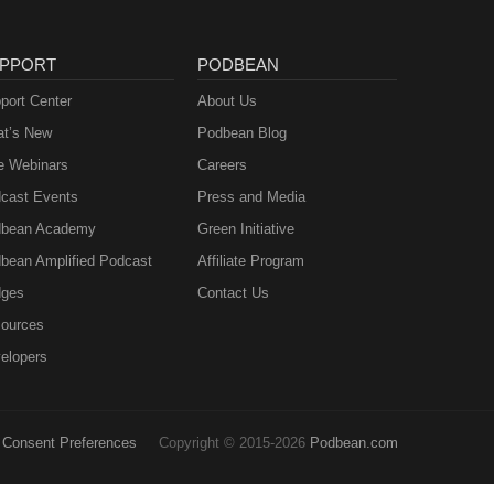
PPORT
PODBEAN
port Center
About Us
t’s New
Podbean Blog
e Webinars
Careers
cast Events
Press and Media
bean Academy
Green Initiative
bean Amplified Podcast
Affiliate Program
ges
Contact Us
ources
elopers
Consent Preferences
Copyright © 2015-2026
Podbean.com