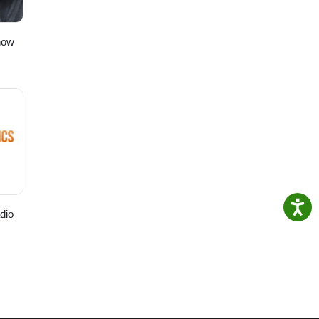
how
dio