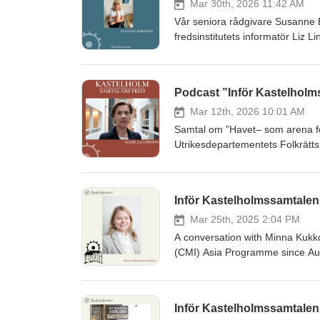
Mar 30th, 2026 11:42 AM
Vår seniora rådgivare Susanne E
fredsinstitutets informatör Liz L
lagting där hon speciellt intres
landskapsregeringens kontaktgrup
Podcast ”Inför Kastelhol
Mar 12th, 2026 10:01 AM
Samtal om ”Havet– som arena fö
Utrikesdepartementets Folkrätt
Inför Kastelholmssamtale
Mar 25th, 2025 2:04 PM
A conversation with Minna Kukko
(CMI) Asia Programme since Aug
Inför Kastelholmssamtalen