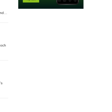
ands
 och
’s