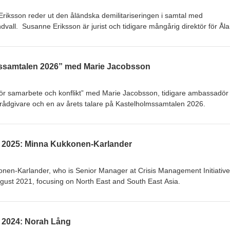
riksson reder ut den åländska demilitariseringen i samtal med
indvall. Susanne Eriksson är jurist och tidigare mångårig direktör för Ål
serade sig för Ålands status och Ålandsexemplet. Tidigare medlem i
p med utrikesministeriet och i styrelsen för Ålands fredsinstitut.
mssamtalen 2026” med Marie Jacobsson
r samarbete och konflikt” med Marie Jacobsson, tidigare ambassadör
srådgivare och en av årets talare på Kastelholmssamtalen 2026.
n 2025: Minna Kukkonen-Karlander
nen-Karlander, who is Senior Manager at Crisis Management Initiative
ust 2021, focusing on North East and South East Asia.
 2024: Norah Lång