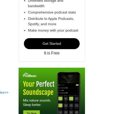
Unlimited storage and
bandwidth
Comprehensive podcast stats
Distribute to Apple Podcasts,
Spotify, and more
Make money with your podcast
Get Started
It is Free
des>>