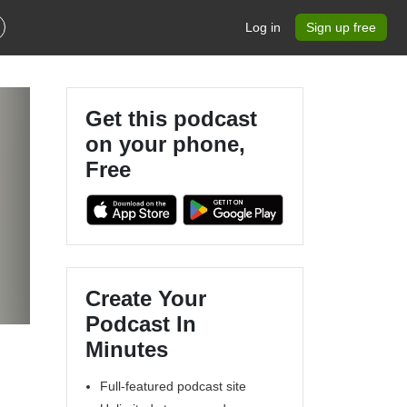
Log in
Sign up free
Get this podcast
on your phone,
Free
Create Your
Podcast In
Minutes
Full-featured podcast site