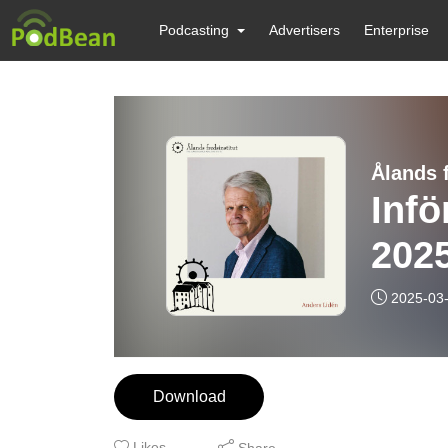
Podcasting
Advertisers
Enterprise
Ålands f
Inf
202
2025-03
Download
Likes
Share