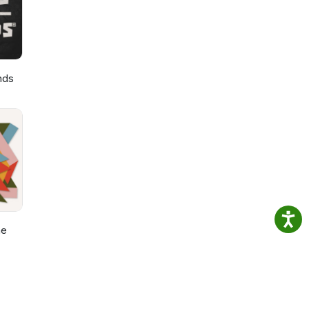
nds
he