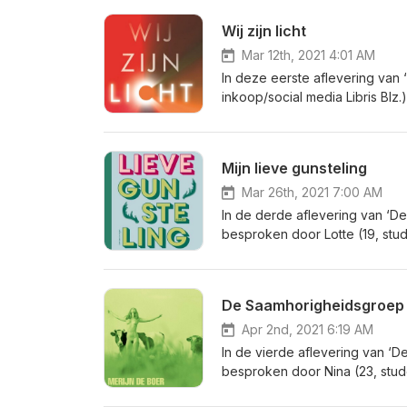
Wij zijn licht
Mar 12th, 2021 4:01 AM
In deze eerste aflevering van
inkoop/social media Libris Blz.)
bespreken ze de bijzondere v
waarmee ze na het lezen van ‘Wi
interviewen over haar boek.
Mijn lieve gunsteling
Mar 26th, 2021 7:00 AM
In de derde aflevering van ‘De 
besproken door Lotte (19, stu
Blokker in Heemstede) en Anna
meeslepende lange zinnen, de 
vanuit een ander perspectief t
De Saamhorigheidsgroep
lieve gunsteling’, het intensi
Apr 2nd, 2021 6:19 AM
In de vierde aflevering van ‘D
besproken door Nina (23, stud
(22, student schilderkunst en 