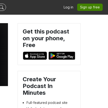
Log in
Sign up free
Get this podcast
on your phone,
Free
Create Your
Podcast In
Minutes
Full-featured podcast site