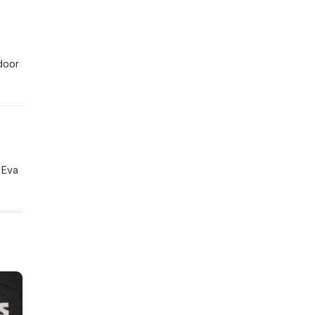
mee
 door
rden
 met
t
 Eva
een