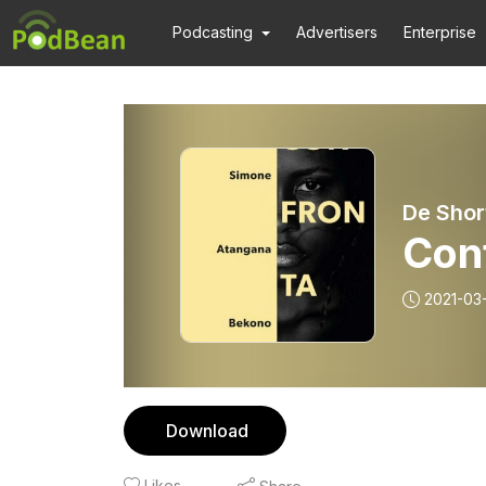
Podcasting
Advertisers
Enterprise
De Short
Con
2021-03
Download
Likes