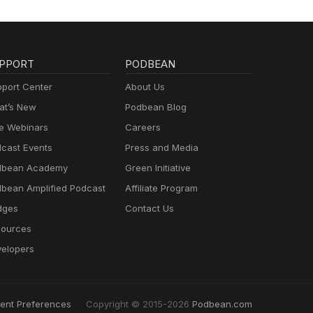
PPORT
PODBEAN
port Center
About Us
t’s New
Podbean Blog
e Webinars
Careers
cast Events
Press and Media
dbean Academy
Green Initiative
bean Amplified Podcast
Affiliate Program
dges
Contact Us
ources
elopers
ent Preferences
Copyright © 2015-2026
Podbean.com