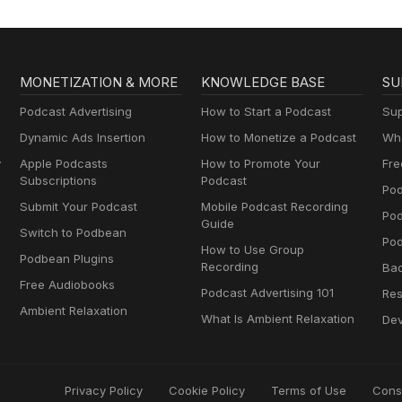
MONETIZATION & MORE
KNOWLEDGE BASE
SU
Podcast Advertising
How to Start a Podcast
Sup
Dynamic Ads Insertion
How to Monetize a Podcast
Wha
y
Apple Podcasts
How to Promote Your
Fre
Subscriptions
Podcast
Pod
Submit Your Podcast
Mobile Podcast Recording
Po
Guide
Switch to Podbean
Pod
How to Use Group
Podbean Plugins
Recording
Ba
Free Audiobooks
Podcast Advertising 101
Res
Ambient Relaxation
What Is Ambient Relaxation
Dev
Privacy Policy
Cookie Policy
Terms of Use
Cons