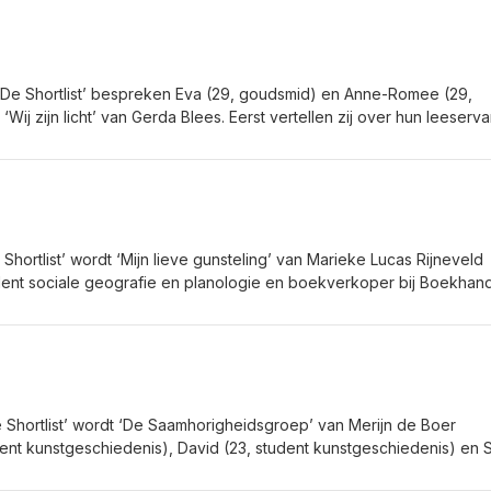
 ‘De Shortlist’ bespreken Eva (29, goudsmid) en Anne-Romee (29,
 ‘Wij zijn licht’ van Gerda Blees. Eerst vertellen zij over hun leeserva
orm waarin het boek is geschreven en praten ze over de gedachte
j zijn licht’ achterbleven. Daarna krijgen zij de kans Gerda Blees t
Shortlist’ wordt ‘Mijn lieve gunsteling’ van Marieke Lucas Rijneveld
dent sociale geografie en planologie en boekverkoper bij Boekhan
 (18, student econometrie). Zij vertellen over de beeldende taal e
heftige thematiek en hoe je als lezer wordt uitgedaagd om dingen
e bekijken. Daarna spreken zij met Marieke Lucas Rijneveld over ‘Mi
eve schrijfproces en hoe taal lichtheid kan brengen in zware onderwe
e Shortlist’ wordt ‘De Saamhorigheidsgroep’ van Merijn de Boer
ent kunstgeschiedenis), David (23, student kunstgeschiedenis) en 
boekverkoper bij Athenaeum in Haarlem). Zij vertellen over het ideal