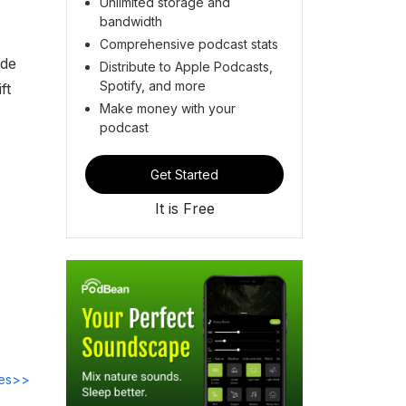
Unlimited storage and
bandwidth
Comprehensive podcast stats
 de
Distribute to Apple Podcasts,
Spotify, and more
ft
Make money with your
podcast
Get Started
It is Free
des>>