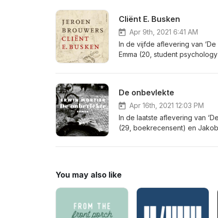
van de Saamhorigheidsgroep, 
het boek geschreven is. Daarna
Cliënt E. Busken
Saamhorigheidsgroep en zijn no
Apr 9th, 2021 6:41 AM
In de vijfde aflevering van ‘D
Emma (20, student psychology
wetenschappen). Zij bespreken
en hoe het is om in het hoofd 
acteur Gijs Scholten van Aschat
De onbevlekte
over zijn eigen leeservaring e
Apr 16th, 2021 12:03 PM
In de laatste aflevering van ‘
(29, boekrecensent) en Jakob 
vertellen over het verhaal, de 
schetst en wat het boek ze he
verbinding met een studio in G
mildheid over de keuzes van an
You may also like