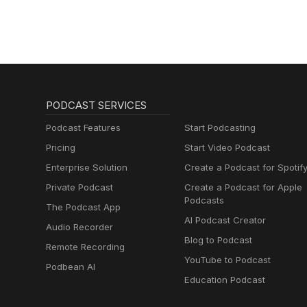
PODCAST SERVICES
Podcast Features
Start Podcasting
Pricing
Start Video Podcast
Enterprise Solution
Create a Podcast for Spotif
Private Podcast
Create a Podcast for Apple
Podcasts
The Podcast App
AI Podcast Creator
Audio Recorder
Blog to Podcast
Remote Recording
YouTube to Podcast
Podbean AI
Education Podcast