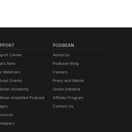
PPORT
PODBEAN
port Center
About Us
t’s New
Podbean Blog
e Webinars
Careers
cast Events
Press and Media
dbean Academy
Green Initiative
bean Amplified Podcast
Affiliate Program
dges
Contact Us
ources
elopers