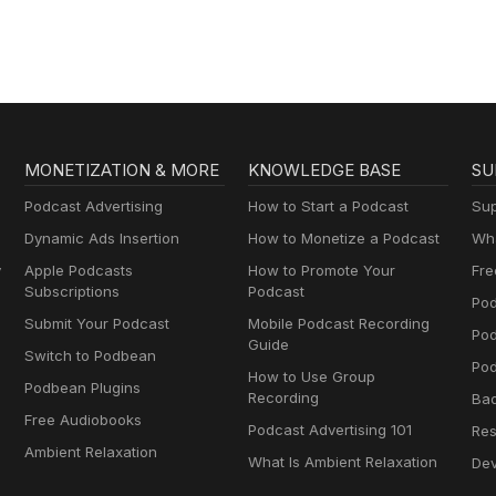
MONETIZATION & MORE
KNOWLEDGE BASE
SU
Podcast Advertising
How to Start a Podcast
Sup
Dynamic Ads Insertion
How to Monetize a Podcast
Wha
y
Apple Podcasts
How to Promote Your
Fre
Subscriptions
Podcast
Pod
Submit Your Podcast
Mobile Podcast Recording
Po
Guide
Switch to Podbean
Pod
How to Use Group
Podbean Plugins
Recording
Ba
Free Audiobooks
Podcast Advertising 101
Res
Ambient Relaxation
What Is Ambient Relaxation
Dev