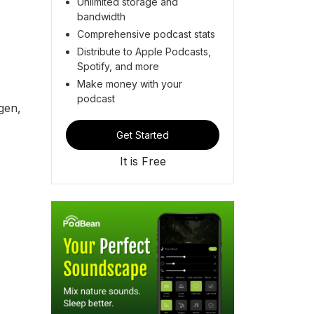
Unlimited storage and
bandwidth
Comprehensive podcast stats
Distribute to Apple Podcasts,
Spotify, and more
Make money with your
podcast
gen,
Get Started
It is Free