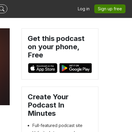
Log in
Sign up free
Get this podcast
on your phone,
Free
Create Your
Podcast In
Minutes
Full-featured podcast site