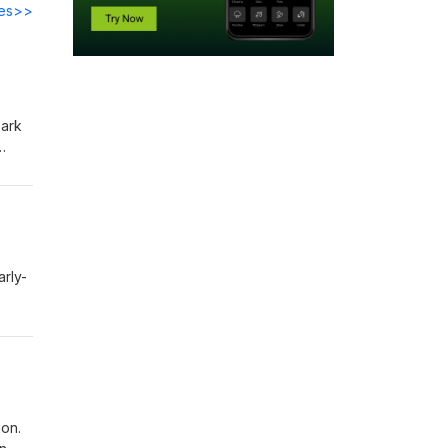
des>>
Park
rly
us
arly-
t
ion.