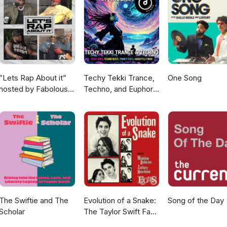
”Lets Rap About it”
Techy Tekki Trance,
One Song
hosted by Fabolous,
Techno, and Euphoric
Maino, Dave East &
Hardstyle
Jim Jones
The Swiftie and The
Evolution of a Snake:
Song of the Day
Scholar
The Taylor Swift Fan
Podcast