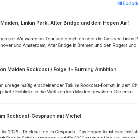
All Episo
n Maiden, Linkin Park, Alter Bridge und dem Höpen Air!
och nie! Wir waren on Tour und berichten über die Gigs von Linkin 
nnover und Amsterdam, Alter Bridge in Bremen und den Rogers und
r, mitten in der Lüneburger Heide. Hier sprechen Tippi, Klaus, Cha
ngen (Maiden-) News und haben die eine oder andere Geschichte a
n sein parat. #IronMaiden #AlterBridge # HoepenAir #LinkinPark
 Iron Maiden Rockcast / Folge 1 - Burning Ambition
ps://Rockwelt.com https://Rockcast.de https://Rock-Music.net
//Rockvan.de https://kv-music.de
neuer, unregelmäßig erscheinender Talk im Rockcast-Format, in dem Ch
pi tiefe Einblicke in die Welt von Iron Maiden gewähren. Die erste
entarfilm „Iron Maiden: Burning Ambition“, der fünf Jahrzehnte
r Podcast bietet persönliche Geschichten, Sammlerwissen und
. Außerdem gibt‘s News, Tour- und Plattenbesprechungen. #Rockcas
s im Rockcast-Gespräch mit Michel
 #Podcast https://Rockwelt.com https://Rockcast.de https://Rock-
o.de Https://Rockvan.de
Air 2026 – Rockcast.de im Gespräch Das Höpen Air ist eine Institut