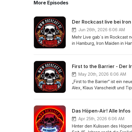
More Episodes
Der Rockcast live bei Iro
Jun 26th, 2026 6:06 AM
Mehr Live gab´s im Rockcast n
in Hamburg, Iron Maiden in Ha
anderen Bands auf dem Hören Ai
und Michel über die Gigs, bri
mehr als 115 Jahren Maiden-Fa
First to the Barrier - Der
#Rockcast #Rock-Music_net htt
https://concertfoto.de Https:
May 20th, 2026 6:06 AM
„First to the Barrier“ ist ein 
Alex, Klaus Vanscheidt und Tip
Ausgabe widmet sich dem Dokum
Bandgeschichte beleuchtet. De
Hintergrundberichte für Fans
Das Höpen-Air! Alle Info
#FirsttotheBarrier #IronMaiden
Music.net https://concertfot
Apr 25th, 2026 6:06 AM
Hinter den Kulissen des Höpen 