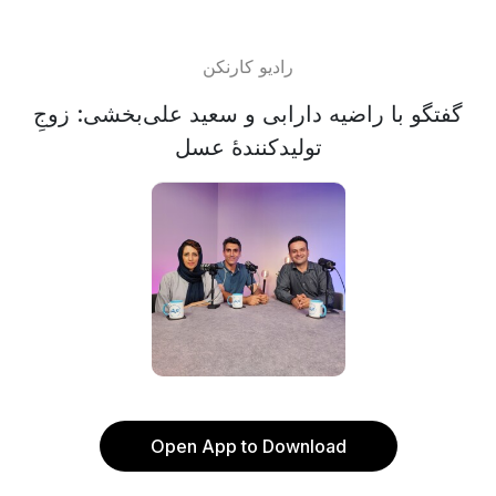
رادیو کارنکن
گفتگو با راضیه دارابی و سعید علی‌بخشی: زوجِ
تولیدکنندۀ عسل
Open App to Download