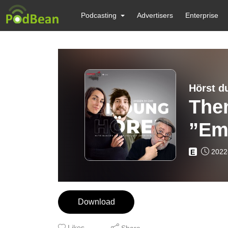
Podcasting
Advertisers
Enterprise
Hörst d
The
”Em
2022
E
Download
Likes
Share