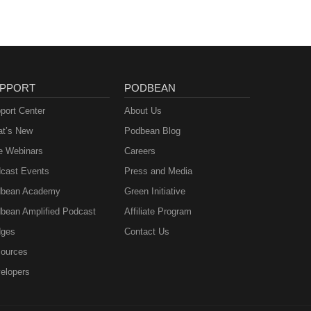
PPORT
PODBEAN
port Center
About Us
t’s New
Podbean Blog
e Webinars
Careers
cast Events
Press and Media
bean Academy
Green Initiative
bean Amplified Podcast
Affiliate Program
ges
Contact Us
ources
elopers