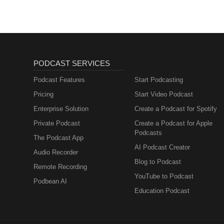
Muttersprachlern
PODCAST SERVICES
Podcast Features
Start Podcasting
Pricing
Start Video Podcast
Enterprise Solution
Create a Podcast for Spotify
Private Podcast
Create a Podcast for Apple
Podcasts
The Podcast App
AI Podcast Creator
Audio Recorder
Blog to Podcast
Remote Recording
YouTube to Podcast
Podbean AI
Education Podcast