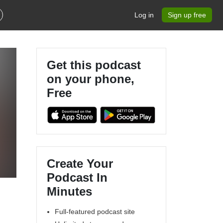
Log in
Sign up free
Get this podcast
on your phone,
Free
Create Your
Podcast In
Minutes
Full-featured podcast site