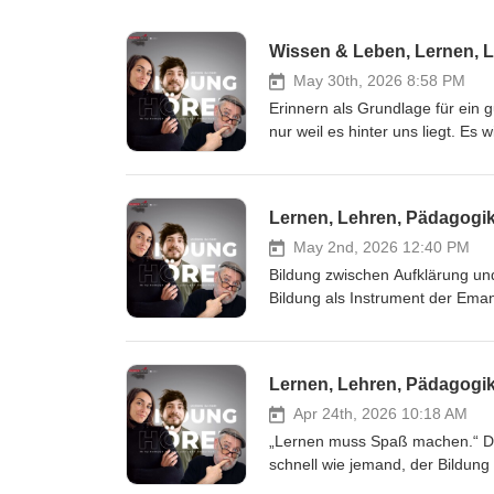
Wissen & Leben, Lernen, 
May 30th, 2026 8:58 PM
Erinnern als Grundlage für ein g
nur weil es hinter uns liegt. Es 
Gegenwart ein, ohne dass wir e
Gewohnheiten, in unserem Körper
verwenden. Wie eng Vergangenhe
Lernen, Lehren, Pädagogik
besonders auf vier Ebenen. Die 
uns über Ihren Besuch auf unse
May 2nd, 2026 12:40 PM
Bildung zwischen Aufklärung und
Bildung als Instrument der Eman
befähigen, gesellschaftliche Verh
demokratischen Prozessen teilz
auch rechte und neurechte Akteur
Lernen, Lehren, Pädagogik
um Bildung im Sinne von Freiheit,
Werkzeug der ideologischen Form
Apr 24th, 2026 10:18 AM
der Ausbildung … Mehr dazu im 
„Lernen muss Spaß machen.“ Dies
auf unserer Webseite.
schnell wie jemand, der Bildung 
Der Satz klingt menschenfreundl