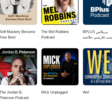
Self-Mastery Become
The Mel Robbins
‌BPLUS بی‌پلاس
Your Best
Podcast
ست فارسی خلاصه
کتاب
The Jordan B.
Mick Unplugged
We!
Peterson Podcast