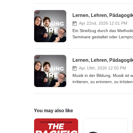
nicht demütigen. Natürlich soll
in denen Folien wie Betonplatten
Lernen, Lehren, Pädagogik,
Lernen Spaß machen muss. Gera
Erwachsene kommen nicht in Wei
Apr 22nd, 2026 12:01 PM
Wir freuen uns über Ihren Besu
Ein Streifzug durch das Metho
Seminare gestaltet oder Lernproz
gehören auch Konzepte und Verf
Psychotherapie stammen. Das is
Alltags. Dazu gehören zum Beis
Lernen, Lehren, Pädagogik,
Ressourcenorientierung, Verhalt
Fragen, Lösungsorientierung, m
Apr 19th, 2026 12:50 PM
wirken oft wie … Mehr dazu im B
Musik in der Bildung. Musik ist 
unserer Webseite.
irritieren, zu erinnern, zu trös
Bildungsprozesse erhält. Musik
Stimmungen, Erfahrungen, Erin
Erfahrungsraum, der für die semi
Fragen, Deutungen und Gespräch
You may also like
um sensible Themen zu erschlie
unserer Webseite.