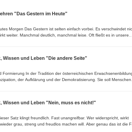
Lehren "Das Gestern im Heute"
utes Morgen Das Gestern ist selten einfach vorbei. Es verschwindet nic
wirkt weiter. Manchmal deutlich, manchmal leise. Oft fließt es in unsere
s im ersten Moment bemerken. Es ist in unseren Reaktionen, in unser
, in den Räumen, durch die wir gehen, und in der Sprache, die wir täg
it und Gegenwart miteinander verbunden sind, zeigt sich im Alltag
, Wissen und Leben "Die andere Seite"
erste Ebene liegt in unseren inneren… Mehr dazu im Beitrag. Wir freu
rer Webseite.
 Formierung In der Tradition der österreichischen Erwachsenenbildung 
zipation, der Aufklärung und der Demokratisierung. Sie soll Menschen
ältnisse kritisch zu reflektieren, sich ein eigenes Urteil zu bilden und a
unehmen. Gerade deshalb ist es bildungswissenschaftlich relevant, da
e in Österreich den Bildungsbegriff für sich nutzen. Dabei geht es nic
, Wissen und Leben "Nein, muss es nicht!"
 Mündigkeit oder pluralistischer Urteilskraft. Vielmehr wird Bildung als
ierung eingesetzt. Sie dient der Stabilisierung geschlossener Weltbild
Beitrag und hier der Lesebeitrag dazu. Wir freuen uns über Ihren Bes
er Satz klingt freundlich. Fast unangreifbar. Wer widerspricht, wirkt
wieder grau, streng und freudlos machen will. Aber genau das ist die Fa
ich, ist aber pädagogisch ziemlich schlampig. Denn natürlich soll Lern