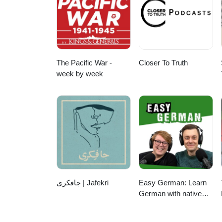
The Pacific War -
Closer To Truth
week by week
جافکری | Jafekri
Easy German: Learn
German with native
speakers | Deutsch
lernen mit