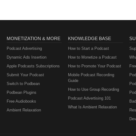
MONETIZATION & MORE
KNOWLEDGE BASE
SU
Podcast Advertising
How to Start a Podcast
Sup
Dynamic Ads Insertion
How to Monetize a Podcast
Wha
Apple Podcasts Subscriptions
How to Promote Your Podcast
Fre
Submit Your Podcast
Mobile Podcast Recording
Pod
Guide
Switch to Podbean
Pod
How to Use Group Recording
Podbean Plugins
Pod
Podcast Advertising 101
Free Audiobooks
Bad
What Is Ambient Relaxation
Ambient Relaxation
Res
Dev