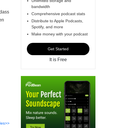
Unlimited storage and
bandwidth
 dass
Comprehensive podcast stats
en
Distribute to Apple Podcasts,
Spotify, and more
Make money with your podcast
Get Started
It is Free
des>>