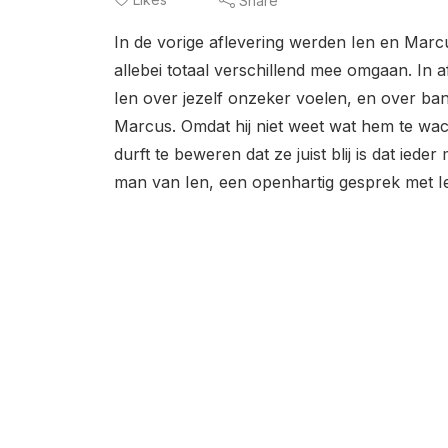
Share
In de vorige aflevering werden Ien en Mar
allebei totaal verschillend mee omgaan. In 
Ien over jezelf onzeker voelen, en over bang
Marcus. Omdat hij niet weet wat hem te wacht
durft te beweren dat ze juist blij is dat ied
man van Ien, een openhartig gesprek met Ie