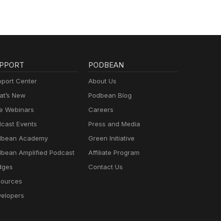
PPORT
PODBEAN
port Center
About Us
t’s New
Podbean Blog
e Webinars
Careers
cast Events
Press and Media
dbean Academy
Green Initiative
bean Amplified Podcast
Affiliate Program
dges
Contact Us
ources
elopers