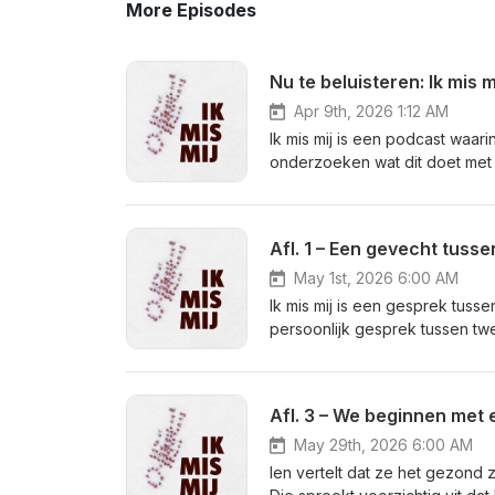
More Episodes
Nu te beluisteren: Ik mis m
Apr 9th, 2026 1:12 AM
Ik mis mij is een podcast waari
onderzoeken wat dit doet met h
ervaringen, hun beperkingen en
gezonde ik. Waarschuwing: er v
Afl. 1 – Een gevecht tusse
May 1st, 2026 6:00 AM
Ik mis mij is een gesprek tusse
persoonlijk gesprek tussen tw
gesprek waar je normaal gesproke
deze eerste aflevering: Ien 
totaal anders mee om. Bericht 
Afl. 3 – We beginnen met e
nadeel heb zijn voordeel?’ Ga
fibromyalgie. Meer informatie 
May 29th, 2026 6:00 AM
polyneuropathie. Wil je daar m
Ien vertelt dat ze het gezond z
financiële steun van Cultuurf