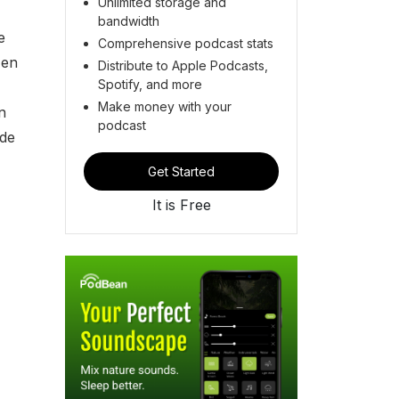
Unlimited storage and
bandwidth
e
Comprehensive podcast stats
 en
Distribute to Apple Podcasts,
Spotify, and more
Make money with your
n
podcast
 de
Get Started
It is Free