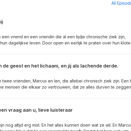
All Episo
ij
n een vriend en een vriendin die al een tijdje chronische ziek zijn,
un dagelijkse leven. Door open en eerlijk te praten over hun klote
 de zoektocht hoe toch zo fijn mogelijk te leven, ook al missen ze
allen tranen én er klinken lachsalvo’s.
n de geest en het lichaam, en jij als lachende derde.
n twee vrienden, Marcus en Ien, die allebei chronisch ziek zijn. Een 
ee mensen die elkaar zo vertrouwen, dat ze alles durven te zeggen
n niet als luisteraar bij zit – maar bij Ik mis mij kan dat dus wel. In
en Marcus worden geconfronteerd met hun kwetsbaarheid. En gaan d
achterlaten? Heb je een verhaal voor de rubriek ‘Zo zielig’ of ‘Elk
en vraag aan u, lieve luisteraar
 dan naar www.ikmismij.nl en spreek ’m in! Meer lezen? Ien heeft
over fibromyalgie vind je hier.Marcus heeft CIDP, een vorm van
ee over weten, klik dan hier. Deze aflevering is mogelijk gemaakt 
ijn nog altijd erg mist. En het alles kunnen doen wat ze wil. En Marcu
onds Den Bosch. Dank! In deze aflevering werkte Louis Jongeleen