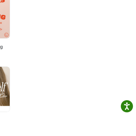
oor
de
ean,
nbare
ng