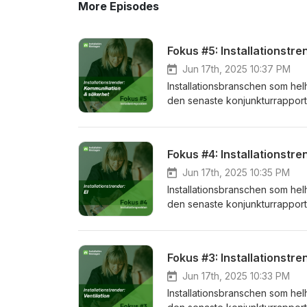
More Episodes
Fokus #5: Installationst
Jun 17th, 2025 10:37 PM
Installationsbranschen som helh
den senaste konjunkturrapporte
två gånger per år, ger en inbli
påverkar dem mest. Området kom
omvärldsläget. Ökad otrygghet
Fokus #4: Installationstre
fastighetssystem. Fokus ligger 
tekniska system i en fastighet 
Jun 17th, 2025 10:35 PM
varandra. Här finns det väldig
Installationsbranschen som helh
säkerhet på Installatörsföreta
den senaste konjunkturrapporte
två gånger per år, ger en inbli
påverkar dem mest. Elbranschen
inom bostadsbyggandet. Industr
Fokus #3: Installationstre
nischa sig, förstå sin marknad o
allt utan vi måste vara experte
Jun 17th, 2025 10:33 PM
podden.
Installationsbranschen som helh