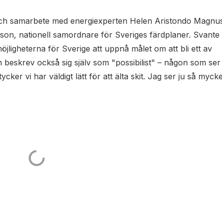
ål och samarbete med energiexperten Helen Aristondo Magn
sson, nationell samordnare för Sveriges färdplaner. Svante
jligheterna för Sverige att uppnå målet om att bli ett av
an beskrev också sig själv som "possibilist" – någon som ser
er vi har väldigt lätt för att älta skit. Jag ser ju så mycket