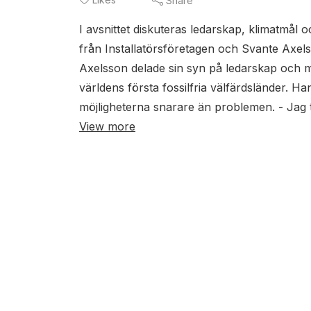
Share
I avsnittet diskuteras ledarskap, klimatm
från Installatörsföretagen och Svante Axel
Axelsson delade sin syn på ledarskap och mö
världens första fossilfria välfärdsländer. H
möjligheterna snarare än problemen. - Jag tyck
View more