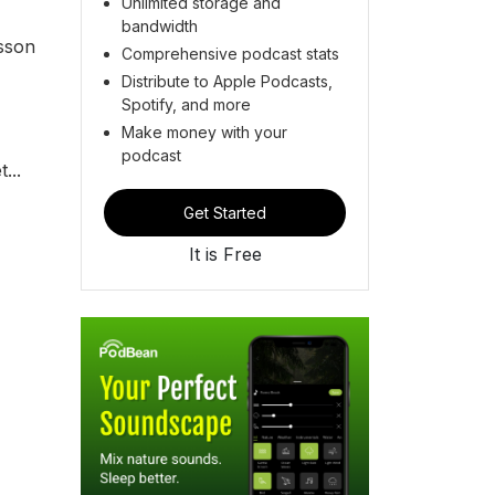
Unlimited storage and
bandwidth
usson
Comprehensive podcast stats
Distribute to Apple Podcasts,
Spotify, and more
Make money with your
podcast
...
Get Started
It is Free