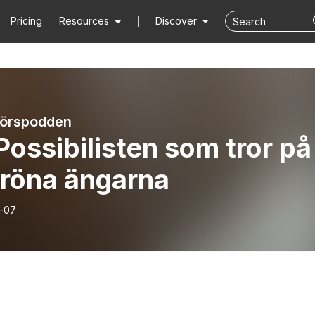
Pricing
Resources
Discover
atörspodden
Possibilisten som tror på
gröna ängarna
-07