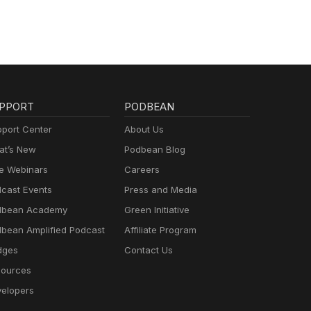
PPORT
PODBEAN
port Center
About Us
t’s New
Podbean Blog
e Webinars
Careers
cast Events
Press and Media
dbean Academy
Green Initiative
bean Amplified Podcast
Affiliate Program
dges
Contact Us
ources
elopers