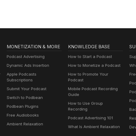
MONETIZATION & MORE
KNOWLEDGE BASE
SU
Podcast Advertising
How to Start a Podcast
Sup
Dynamic Ads Insertion
How to Monetize a Podcast
Wha
y
Apple Podcasts
How to Promote Your
Fre
Subscriptions
Podcast
Pod
Submit Your Podcast
Mobile Podcast Recording
Po
Guide
Switch to Podbean
Pod
How to Use Group
Podbean Plugins
Recording
Ba
Free Audiobooks
Podcast Advertising 101
Res
Ambient Relaxation
What Is Ambient Relaxation
Dev