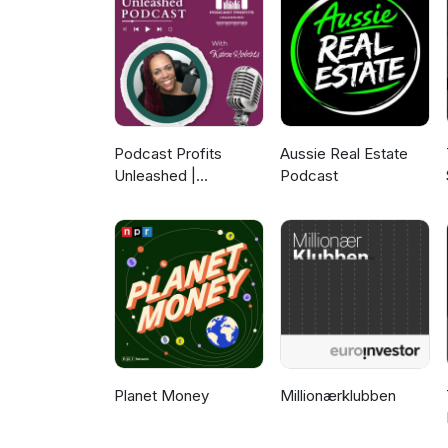
Podcast Profits
Aussie Real Estate
Unleashed |
Podcast
Guesting, Authority &
Client Acquisition
Planet Money
Millionærklubben