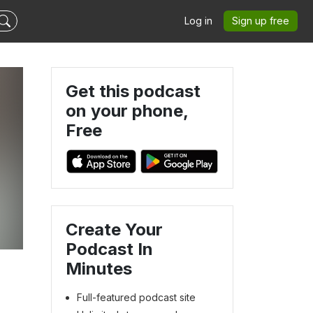
Log in
Sign up free
Get this podcast
on your phone,
Free
Create Your
Podcast In
Minutes
Full-featured podcast site