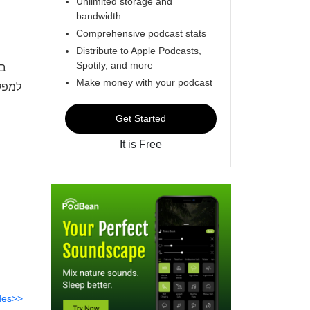
Unlimited storage and
bandwidth
Comprehensive podcast stats
Distribute to Apple Podcasts,
Spotify, and more
בכ
Make money with your podcast
למפלת
Get Started
It is Free
des>>