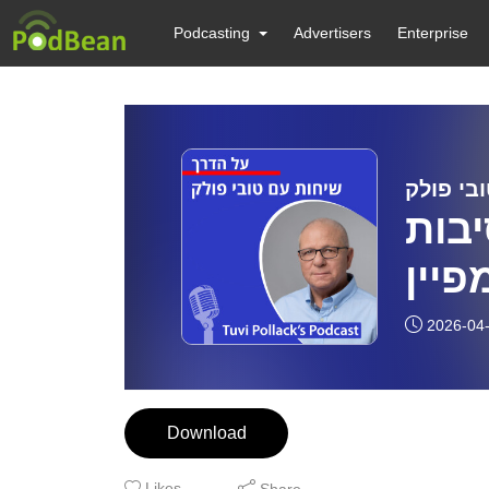
Podcasting
Advertisers
Enterprise
בי פולק
סיבות
פיין
אר,
2026-04
ופה
ראל.
Download
ולק
Likes
Share