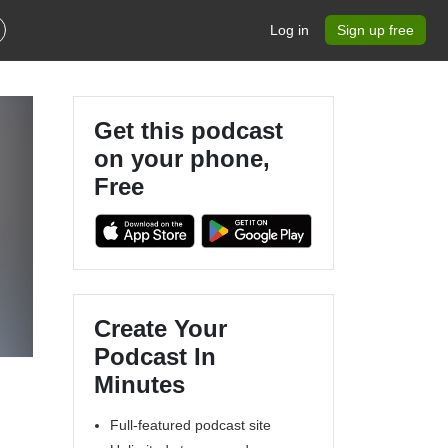
Log in
Sign up free
Get this podcast
on your phone,
Free
Create Your
Podcast In
Minutes
Full-featured podcast site