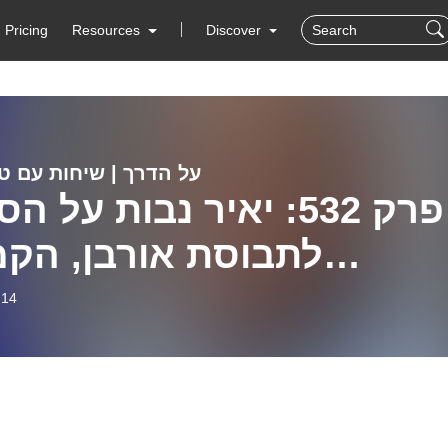
Pricing
Resources
Discover
על הדרך | שיחות עם טו
פרק 532: יאיר נבות על ה
לתבוסת אורבן, הקמ
המוצלח של המנצח מגי
-14
משמעות הבחירות מול איר
והדמיון, אם קיים, ליש
הפודקאסט של טובי פ