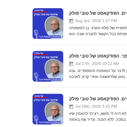
Aug 3rd, 2026 1:47 PM
הקלאסית של מלח הארץ. בן למשפחה
 מפותח בכל הקשור לחברה שבה הוא
ת ישירה של מכת"זית, הפשטה בתא
: פעילים (במידה) מאחורי הקלעים,
וא מסכים שהבחירות הקרובות יהיו
ל הגיע לסוף דרכו. הוא לא מופתע
Jul 27th, 2026 10:12 AM
ן עצמן מלבות את הדה-לגיטימציה
מיעוט כמעט זניח ובהחלט מבין (גם
ן לדבר על המגמות והמספרים. גבע
יו אינן ברורות ואפילו רשימה של
 טוען שלראשונה אחרי קרוב לארבע
ש נוסף בסדרה של לקראת הבחירות
והרת ממול. סיכמנו שחשוב להבין
של דבר - המדד הקובע היחיד הוא
 לשחזר את הרכבה הנוכחי והישגיה
ש המנדטים הסופי ובהרכב האפשרי
Jul 19th, 2026 3:25 PM
ת שלנו, תלך ארה"ב לבחירות אמצע
ות הקרובות, מעט פחות קודרת מכל
 היה לי מושג, רציתי להאמין שזו
קודמותיה בשנים האחרונות
 במכה. ללא הכנה. ונדיר שזו באמת
ם לפני כן. ואפילו קבענו להקליט פרק חדש בעקבות מאמר חדש