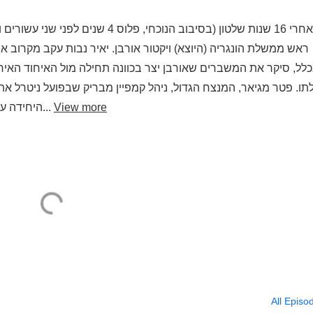
אחרי 16 שנות שלטון (בסיבוב הנוכחי, 
ראש ממשלת הונגריה (היוצא) ויקטור אורבן. יאיר נבות עקב מקרוב
לל, סיקר את המשברים שאורבן יצר בכוונה תחילה מול האיחוד האירו
ו. פטר מגיאר, המנצח הגדול, ניהל קמפיין מבריק שבפועל ניטרל 
View more
היחידה עבור אלה שמאסו באורבן וגרף את כל הקופה. רוב אז...
All Episo