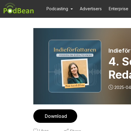
Podcasting
Advertisers
Enterprise
Indiefö
4. S
Reda
man
2025-04
Download
Likes