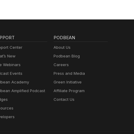
PPORT
PODBEAN
port Center
About Us
t’s New
Podbean Blog
e Webinars
Careers
cast Events
Press and Media
dbean Academy
Green Initiative
bean Amplified Podcast
Affiliate Program
dges
Contact Us
ources
elopers