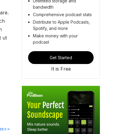
Unlimited storage and
bandwidth
are.
Comprehensive podcast stats
och
Distribute to Apple Podcasts,
Spotify, and more
h
Make money with your
t ut
podcast
Get Started
It is Free
des>>