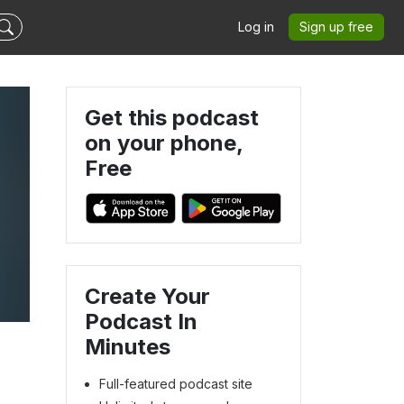
Log in
Sign up free
Get this podcast
on your phone,
Free
Create Your
Podcast In
Minutes
Full-featured podcast site