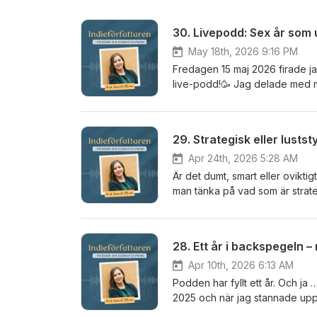
30. Livepodd: Sex år som 
May 18th, 2026 9:16 PM
Fredagen 15 maj 2026 firade jag
live-podd!🥳 Jag delade med mi
författarcirkusen och hade min
personer som lyssnade! 🥳 Hur
🥳 Vad som hände sedan Boksläpp, framgångar, tilltryck, besvikelse och lång författarpaus innan
29. Strategisk eller lusts
nuvarande comeback och starte
andra skrivande personer. 🥳 V
Apr 24th, 2026 5:28 AM
kommande utgivning och strategi
Är det dumt, smart eller ovikti
Firarerbjudande 🥳 Till och m
man tänka på vad som är strateg
ett proffs - grundkurs i egenu
utifrån vad jag har hört och m
att bolla i) till 600 kronors r
själv ser på det. Jag berättar 
koden FIRASTORT26 i kassan.
med en litterär agent om henn
28. Ett år i backspegeln –
rabatt på självstudieversionen
Rolig nyhet för dig som längtar 
och du behåller den så länge d
skrivandet och bokutgivning! K
Apr 10th, 2026 6:13 AM
gänget - mot minst sex år till!
Från idé till utgiven författare 
Podden har fyllt ett år. Och ja
öppnar! Trevlig lyssning och a
2025 och när jag stannade upp 
här avsnittet blir det ett mer p