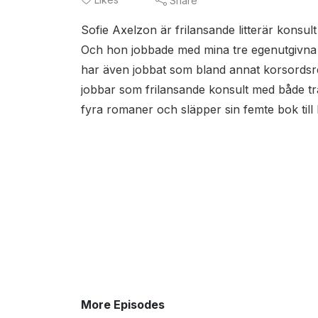
Share
Sofie Axelzon är frilansande litterär konsu
Och hon jobbade med mina tre egenutgivna b
har även jobbat som bland annat korsordsre
jobbar som frilansande konsult med både tradi
fyra romaner och släpper sin femte bok till
More Episodes