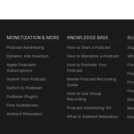
MONETIZATION & MORE
KNOWLEDGE BASE
SU
Podcast Advertising
How to Start a Podcast
Sup
Dynamic Ads Insertion
How to Monetize a Podcast
Wha
y
Apple Podcasts
How to Promote Your
Fre
Subscriptions
Podcast
Pod
Submit Your Podcast
Mobile Podcast Recording
Po
Guide
Switch to Podbean
Pod
How to Use Group
Podbean Plugins
Recording
Ba
Free Audiobooks
Podcast Advertising 101
Res
Ambient Relaxation
What Is Ambient Relaxation
Dev