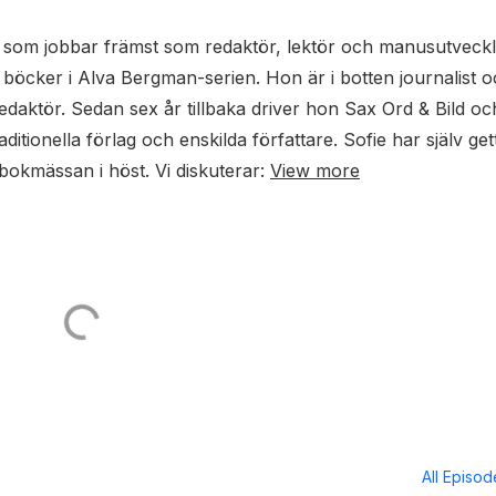
lt som jobbar främst som redaktör, lektör och manusutveckl
öcker i Alva Bergman-serien. Hon är i botten journalist 
daktör. Sedan sex år tillbaka driver hon Sax Ord & Bild oc
tionella förlag och enskilda författare. Sofie har själv get
 bokmässan i höst. Vi diskuterar:
View more
All Episo