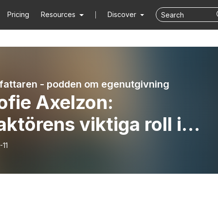
Pricing
Resources
Discover
rfattaren - podden om egenutgivning
ofie Axelzon:
ktörens viktiga roll i
usarbetet
-11