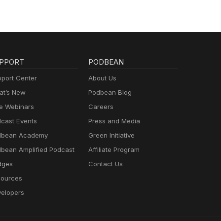
PPORT
PODBEAN
port Center
About Us
t’s New
Podbean Blog
e Webinars
Careers
cast Events
Press and Media
dbean Academy
Green Initiative
bean Amplified Podcast
Affiliate Program
dges
Contact Us
ources
elopers