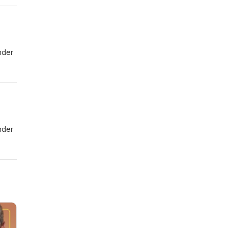
g
nder
nder