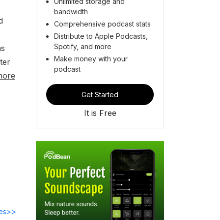
Unlimited storage and
bandwidth
d
Comprehensive podcast stats
Distribute to Apple Podcasts,
Spotify, and more
ns
Make money with your
ter
podcast
more
Get Started
It is Free
des>>