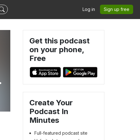
Log in
Sign up free
Get this podcast
on your phone,
Free
Create Your
Podcast In
Minutes
Full-featured podcast site