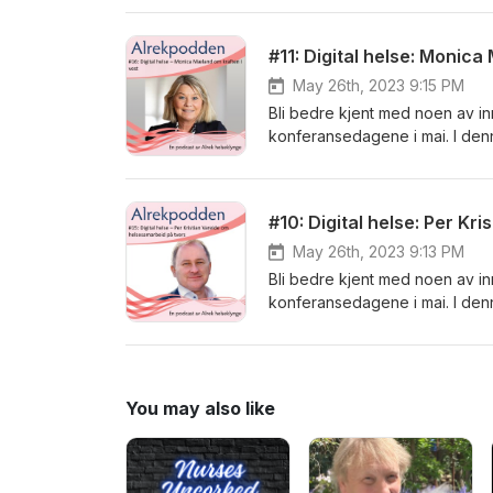
"Helsefremmende miljø på sosi
brukermedvirker i samme prosje
#11: Digital helse: Monic
helseklynge, Berit Angelskår.
May 26th, 2023 9:15 PM
Bli bedre kjent med noen av in
konferansedagene i mai. I de
direktør i Bergen Næringsråd, i
#10: Digital helse: Per K
May 26th, 2023 9:13 PM
Bli bedre kjent med noen av in
konferansedagene i mai. I den
Stavanger, i samtale med klynge
You may also like