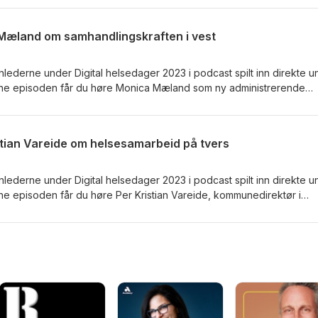
ale medier", mens Saus er representant i Ungdomsrådet i Bergen o
kt. Hella og Saus hører du i samtale med klyngefasilitator i Alrek
a Mæland om samhandlingskraften i vest
nlederne under Digital helsedager 2023 i podcast spilt inn direkte u
nne episoden får du høre Monica Mæland som ny administrerende
 samtale med klyngefasilitator i Alrek helseklynge, Berit Angelskår.
ristian Vareide om helsesamarbeid på tvers
nlederne under Digital helsedager 2023 i podcast spilt inn direkte u
ne episoden får du høre Per Kristian Vareide, kommunedirektør i
fasilitator i Alrek helseklynge, Berit Angelskår.