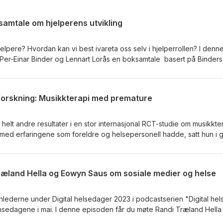
ksamtale om hjelperens utvikling
elpere? Hvordan kan vi best ivareta oss selv i hjelperrollen? I denn
er-Einar Binder og Lennart Lorås en boksamtale basert på Binder
arhet - både i dem vi skal hjelpe, og
sonlig og profesjonell utvikling Læring gjennom mellommenneskelig
Per-Einar Binder er en norsk
 forskning: Musikkterapi med premature
k psykologi ved Universitetet i Bergen, med bred ekspertise innen
kologi og psykoterapi. Han har skrevet en rekke fag- og
lelse og menneskelig utvikling. Lennart Lorås er en norsk
k helt andre resultater i en stor internasjonal RCT-studie om musikkte
ed spesialisering i systemisk familieterapi. Han arbeider ved Høgsk
ed erfaringene som foreldre og helsepersonell hadde, satt hun i 
 II ved VID vitenskapelige høgskole, og har bred erfaring innen ps
sdesign. Nå har hun fått midler til blatn annet å gjøre mikroabalyse d
helsevern, forskning og undervisning.
g ansiktsuttrykk på foreldre, helsepersonell og premature babyer.
 og brukermedvirkningen står sentralt både i forksningen og i
 Træland Hella og Eowyn Saus om sosiale medier og helse
pisoden og lær med om både brukermedvirkning i forskning, og musik
enestene og i hverdagen vår.
nlederne under Digital helsedager 2023 i podcastserien "Digital hel
ansedagene i mai. I denne episoden får du møte Randi Træland Hella
 i Bergen kommune og prosjektleder i folkehelseprosjektet