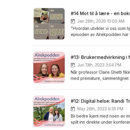
#14 Mot til å lære - en bo
Jan 28th, 2026 10:00 AM
"Hvordan utvikler vi oss som hj
episoden av Alrekpodden har P
"Mot til å lære». Her snakker de blant annet om: Møter med sårb
oss selv Forholdet mellom per
møter Verdien av ydmykhet i hjelperrollen» I podkasten møter du:
#13: Brukermedvirkning i
psykolog og professor i klinis
mindfulness, eksistensiell psy
Jun 13th, 2023 3:04 PM
formidlingsbøker om identitet, selvmedfø
Når professor Claire Ghetti fik
professor og familieterapeut m
med premature, sammenlignet m
på Vestlandet og som professor
med å utvikle et nytt forskning
transkriberer lyd, bevegelse o
Studien er brukerindentifisert
#12: Digital helse: Randi
musikkterpistudien. Lytt til e
som terapiform, både i helsetj
May 26th, 2023 9:35 PM
Bli bedre kjent med noen av in
spilt inn direkte under konfer
Eowyn Saus. Hella er rådgiver