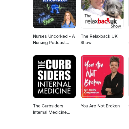
Nurses Uncorked - A
The Relaxback UK
Nursing Podcast
Show
Delivering Nursing
News
The Curbsiders
You Are Not Broken
Internal Medicine
Podcast