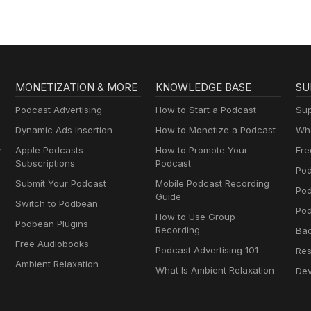
MONETIZATION & MORE
KNOWLEDGE BASE
SU
Podcast Advertising
How to Start a Podcast
Sup
Dynamic Ads Insertion
How to Monetize a Podcast
Wha
y
Apple Podcasts
How to Promote Your
Fre
Subscriptions
Podcast
Pod
Submit Your Podcast
Mobile Podcast Recording
Po
Guide
Switch to Podbean
Pod
How to Use Group
Podbean Plugins
Recording
Ba
Free Audiobooks
Podcast Advertising 101
Res
Ambient Relaxation
What Is Ambient Relaxation
Dev