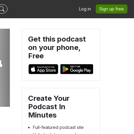
Log in
Sign up free
Get this podcast
on your phone,
Free
น
Create Your
Podcast In
Minutes
Full-featured podcast site