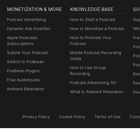
MONETIZATION & MORE
KNOWLEDGE BASE
SU
Podcast Advertising
How to Start a Podcast
Sup
Dynamic Ads Insertion
How to Monetize a Podcast
Wha
y
Apple Podcasts
How to Promote Your
Fre
Subscriptions
Podcast
Pod
Submit Your Podcast
Mobile Podcast Recording
Po
Guide
Switch to Podbean
Pod
How to Use Group
Podbean Plugins
Recording
Ba
Free Audiobooks
Podcast Advertising 101
Res
Ambient Relaxation
What Is Ambient Relaxation
Dev
Privacy Policy
Cookie Policy
Terms of Use
Cons