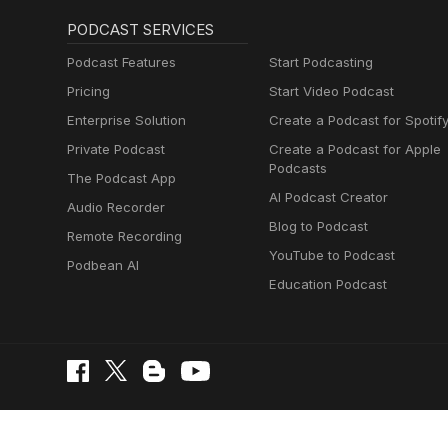
PODCAST SERVICES
Podcast Features
Start Podcasting
Pricing
Start Video Podcast
Enterprise Solution
Create a Podcast for Spotif
Private Podcast
Create a Podcast for Apple
Podcasts
The Podcast App
AI Podcast Creator
Audio Recorder
Blog to Podcast
Remote Recording
YouTube to Podcast
Podbean AI
Education Podcast