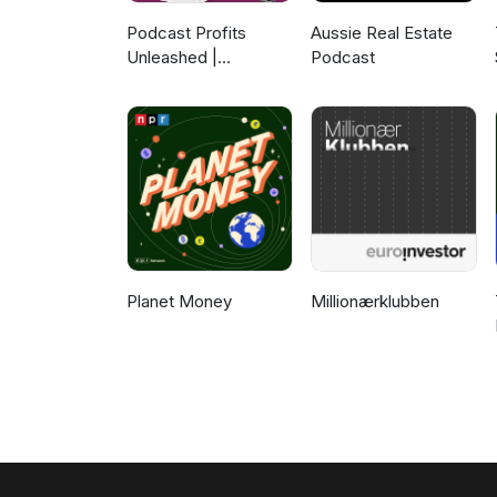
Podcast Profits
Aussie Real Estate
Unleashed |
Podcast
Guesting, Authority &
Client Acquisition
Planet Money
Millionærklubben