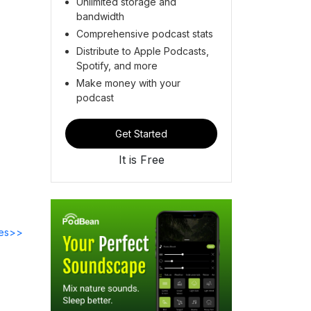
Unlimited storage and
bandwidth
Comprehensive podcast stats
Distribute to Apple Podcasts,
Spotify, and more
Make money with your
podcast
Get Started
It is Free
des>>