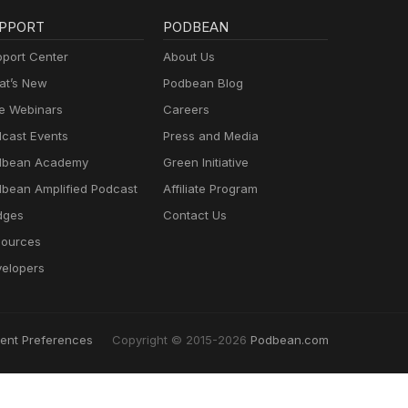
PPORT
PODBEAN
port Center
About Us
t’s New
Podbean Blog
e Webinars
Careers
cast Events
Press and Media
dbean Academy
Green Initiative
bean Amplified Podcast
Affiliate Program
dges
Contact Us
ources
elopers
ent Preferences
Copyright © 2015-2026
Podbean.com