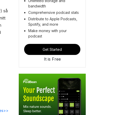
Unlimited storage and
bandwidth
) så
Comprehensive podcast stats
itt
Distribute to Apple Podcasts,
Spotify, and more
n
Make money with your
d
podcast
Get Started
It is Free
des>>