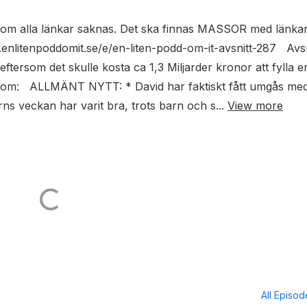
om alla länkar saknas. Det ska finnas MASSOR med länkar
enlitenpoddomit.se/e/en-liten-podd-om-it-avsnitt-287 Avsn
tersom det skulle kosta ca 1,3 Miljarder kronor att fylla e
tt om: ALLMÄNT NYTT: * David har faktiskt fått umgås me
örns veckan har varit bra, trots barn och s...
View more
All Episo