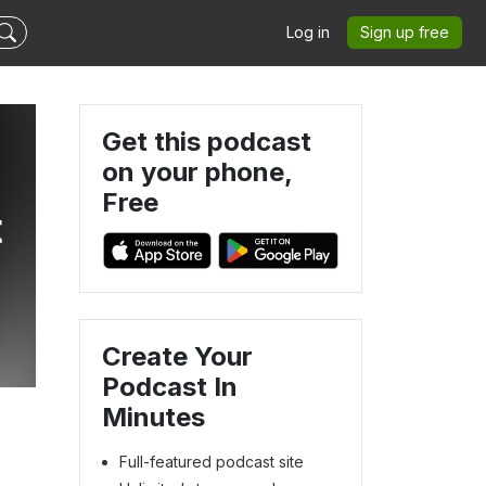
Log in
Sign up free
Get this podcast
on your phone,
Free
t
Create Your
Podcast In
Minutes
Full-featured podcast site