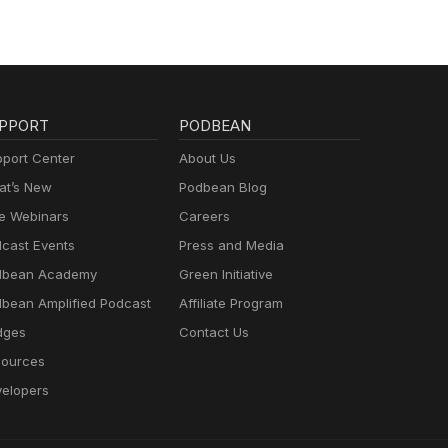
27-
s -
026-
n
AR
ow-
y/ -
en-
s -
AR
-
en-
el-
 vara
PPORT
PODBEAN
cast,
å
 -
Watch
port Center
About Us
ave-
t’s New
Podbean Blog
på
e Webinars
Careers
r-to-
cast Events
Press and Media
-app-
dbean Academy
Green Initiative
s -
an:
bean Amplified Podcast
Affiliate Program
TTAR
KAR-
dges
Contact Us
en-
ok,
ources
elopers
s -
AR
 +