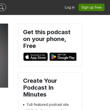
Log in
Sign up free
Get this podcast
on your phone,
Free
Create Your
Podcast In
Minutes
Full-featured podcast site