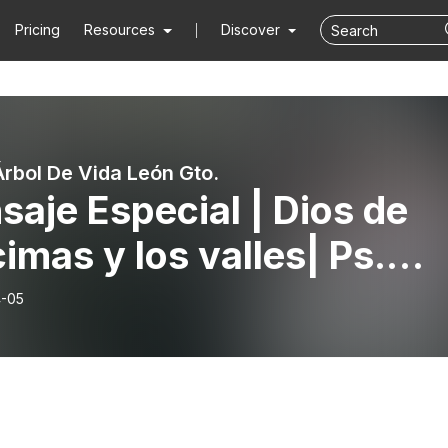
Pricing
Resources
Discover
Árbol De Vida León Gto.
aje Especial | Dios de
cimas y los valles| Ps.
tiago Moya
-05