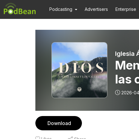
Podcasting
Advertisers
Enterprise
Iglesia 
Mens
las 
San
2026-04
Download
Likes