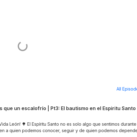
All Episo
Vida León! 🌳 El Espíritu Santo no es solo algo que sentimos durante
guien a quien podemos conocer, seguir y de quien podemos depend
Espíritu Santo: Más que un escalofrío”, una nueva serie de mensaje