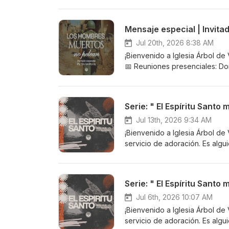
donde aprenderemos lo que sign
Dios. Esto es más que informac
Mensaje especial | Invita
una manera más profunda. 🔗 C
presenciales: Domingos 10:00 
Jul 20th, 2026 8:38 AM
Refugio, 37458 León, Gto. 🌐 S
¡Bienvenido a Iglesia Árbol de
¿Necesitas oración? Déjanos u
📅 Reuniones presenciales: Do
por ti. 💌 Para solicitudes co
Cañada del Refugio, 37458 León
https://www.instagram.com/iglesiaarboldevidaleon/ 🙏 ¿Nec
escríbenos directamente y nues
contáctanos por Whatsapp al
Jul 13th, 2026 9:34 AM
¡Bienvenido a Iglesia Árbol de 
servicio de adoración. Es al
cada día. Acompáñanos en “El 
donde aprenderemos lo que sign
Dios. Esto es más que informac
una manera más profunda. 🔗 C
presenciales: Domingos 10:00 
Jul 6th, 2026 10:07 AM
Refugio, 37458 León, Gto. 🌐 S
¡Bienvenido a Iglesia Árbol de 
https://www.instagram.com/iglesiaarboldevidaleon/ 🙏 ¿Nec
servicio de adoración. Es al