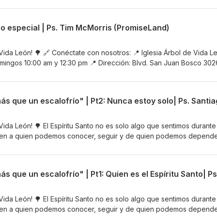
ifica vivir llenos, guiados, fortalecidos y capacitados por el Espír
ión. Es una invitación a experimentar la presencia y el poder de Di
do especial | Ps. Tim McMorris (PromiseLand)
onéctate con nosotros: 📍 Iglesia Árbol de Vida León 📅 Reuniones
am y 12:30 pm 📍 Dirección: Blvd. San Juan Bosco 3026, Cañada del
itio web: arboldevidaleon.com 📸 Instagram: / iglesiaarboldevidaleon
 Vida León! 🌳 🔗 Conéctate con nosotros: 📍 Iglesia Árbol de Vida L
n comentario o escríbenos directamente y nuestro equipo estará o
mingos 10:00 am y 12:30 pm 📍 Dirección: Blvd. San Juan Bosco 302
nfidenciales, contáctanos por Whatsapp al 477 525 9995
, Gto. 🌐 Sitio web: arboldevidaleon.com 📸 Instagram:
esitas oración? Déjanos un comentario o
tro equipo estará orando por ti. 💌Para solicitudes confidenciales,
 477 525 9995
Vida León! 🌳 El Espíritu Santo no es solo algo que sentimos durante
guien a quien podemos conocer, seguir y de quien podemos depend
Espíritu Santo: Más que un escalofrío”, una nueva serie de mensaje
ifica vivir llenos, guiados, fortalecidos y capacitados por el Espír
ión. Es una invitación a experimentar la presencia y el poder de Di
onéctate con nosotros: 📍 Iglesia Árbol de Vida León 📅 Reuniones
am y 12:30 pm 📍 Dirección: Blvd. San Juan Bosco 3026, Cañada del
itio web: arboldevidaleon.com 📸 Instagram:
Vida León! 🌳 El Espíritu Santo no es solo algo que sentimos durante
esitas oración? Déjanos un comentario o
guien a quien podemos conocer, seguir y de quien podemos depend