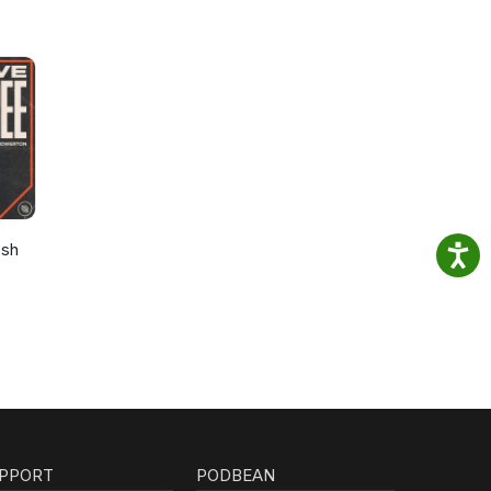
osh
PPORT
PODBEAN