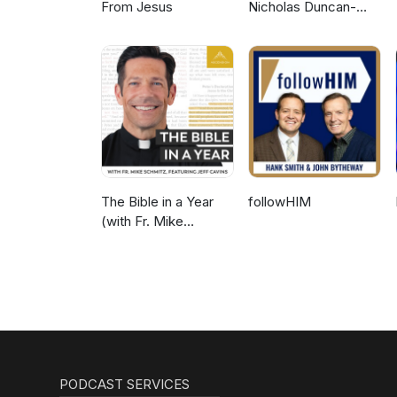
From Jesus
Nicholas Duncan-
Williams Podcast
The Bible in a Year
followHIM
(with Fr. Mike
Schmitz)
PODCAST SERVICES