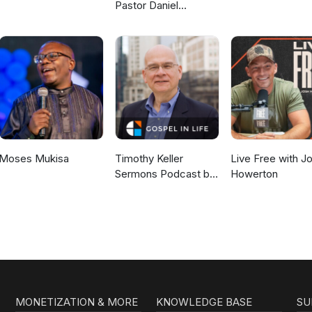
Pastor Daniel
McKillop
Moses Mukisa
Timothy Keller
Live Free with J
Sermons Podcast by
Howerton
Gospel in Life
MONETIZATION & MORE
KNOWLEDGE BASE
SU