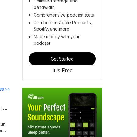
Unlimited storage and
bandwidth
Comprehensive podcast stats
Distribute to Apple Podcasts,
Spotify, and more
Make money with your
podcast
Get Started
It is Free
des>>
Serie: El Espíritu Santo más que un escalofrío | Pt3: El bautismo en el Espiritu Santo | Ps. Santiago Moya
 un
er
s