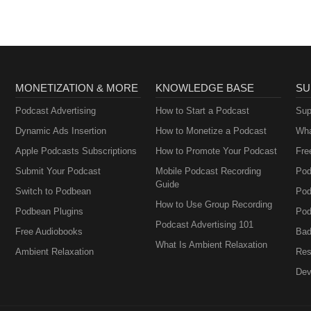
MONETIZATION & MORE
KNOWLEDGE BASE
SU
Podcast Advertising
How to Start a Podcast
Sup
Dynamic Ads Insertion
How to Monetize a Podcast
Wha
Apple Podcasts Subscriptions
How to Promote Your Podcast
Fre
Submit Your Podcast
Mobile Podcast Recording
Pod
Guide
Switch to Podbean
Pod
How to Use Group Recording
Podbean Plugins
Pod
Podcast Advertising 101
Free Audiobooks
Bad
What Is Ambient Relaxation
Ambient Relaxation
Res
Dev