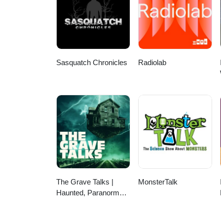
Sasquatch Chronicles
Radiolab
The Grave Talks |
MonsterTalk
Haunted, Paranormal
& Supernatural