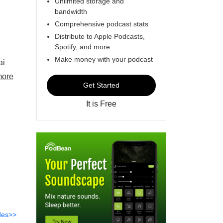
Unlimited storage and
bandwidth
Comprehensive podcast stats
Distribute to Apple Podcasts,
Spotify, and more
Make money with your podcast
ai
more
Get Started
It is Free
des>>