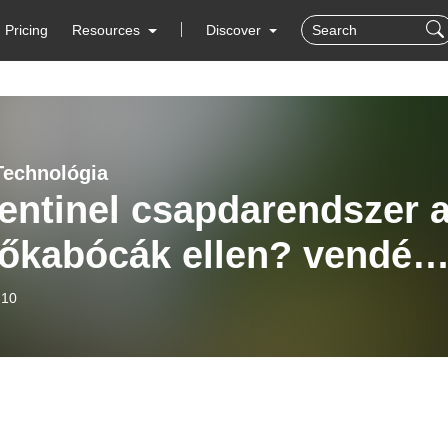
Pricing
Resources
Discover
Technológia
entinel csapdarendszer 
lőkabócák ellen? vendég:
a Donát | Fekete
-10
hnológia #69