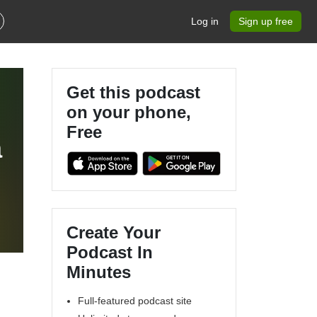
Log in
Sign up free
Get this podcast
on your phone,
Free
a
Create Your
Podcast In
Minutes
Full-featured podcast site