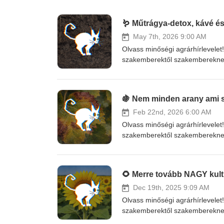
May 7th, 2026 9:00 AM
Olvass minőségi agrárhírlevelet!
szakemberektől szakembereknek!
velünk! 📣https://feketetechnol
https://www.donably.com/fekete-
- értékesítési vezetőhttps://ww
🍇 Nem minden arany ami s
trade.com/termek/neosol-talajle
a-tapanyagellatas-optimalizalas
Feb 22nd, 2026 6:00 AM
Céges támogatóink: 🌱 Agromed
Olvass minőségi agrárhírlevelet!
Köszönjük Donably támogatóinkn
szakemberektől szakembereknek!
BálintSzabó FerencSzente Csaba
velünk! 📣https://feketetechnol
https://www.facebook.com/feket
https://www.donably.com/fekete
Tiktok: https://www.tiktok.com/@
Szőlőbirtokhttps://galpinceszet.
🌻 Merre tovább NAGY kult
https://apple.co/3QcvMac ***Nyo
Céges támogatóink: 🌱 Agromed
amiben nem hiszünk, ha fizetnek, 
Köszönjük Donably támogatóinkn
Dec 19th, 2025 9:09 AM
BálintSzabó FerencSzente Csaba
Olvass minőségi agrárhírlevelet!
https://www.facebook.com/feket
szakemberektől szakembereknek!
Tiktok: https://www.tiktok.com/@
velünk! 📣https://feketetechnol