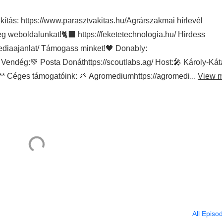
kítás: https://www.parasztvakitas.hu/Agrárszakmai hírlevél
weboldalunkat!🐈‍⬛ https://feketetechnologia.hu/ Hirdess
mediaajanlat/ Támogass minket!🖤 Donably:
 Vendég:💚 Posta Donáthttps://scoutlabs.ag/ Host:🎤 Károly-Kát
** Céges támogatóink: 🌱 Agromediumhttps://agromedi...
View 
All Episo