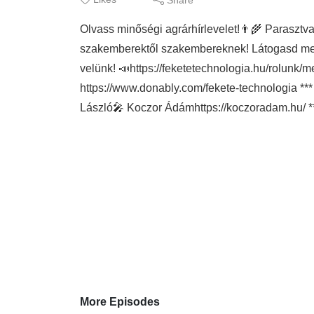
Olvass minőségi agrárhírlevelet!👨‍🌾 Parasztva
szakemberektől szakembereknek! Látogasd meg 
velünk! 📣https://feketetechnologia.hu/rolunk/
https://www.donably.com/fekete-technologia ***
László🎤 Koczor Ádámhttps://koczoradam.hu/ *
More Episodes