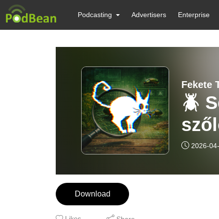
Podcasting
Advertisers
Enterprise
Fekete 
🪲 S
sző
Post
2026-04
Tec
Download
Likes
Share