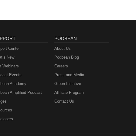
PPORT
PODBEAN
port Center
About Us
t’s New
Podbean Blog
e Webinars
Careers
cast Events
Press and Media
bean Academy
Green Initiative
bean Amplified Podcast
Affiliate Program
ges
Contact Us
ources
elopers