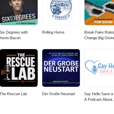
Six Degrees with
Rolling Home
Break Fake Rules
Kevin Bacon
Change Big Givin
Good
The Rescue Lab
Der Große Neustart
Say Hello Save a L
A Podcast About
Teenage Mental
Health, Depressi