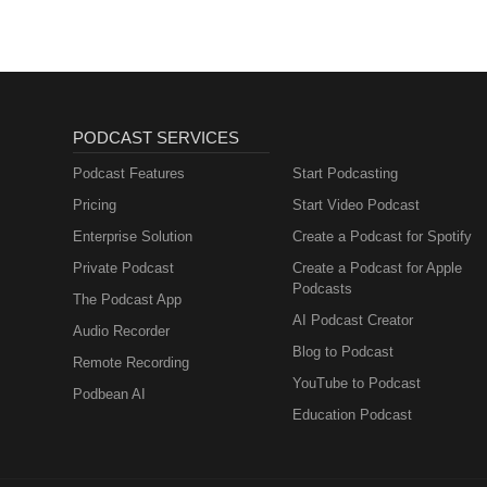
PODCAST SERVICES
Podcast Features
Start Podcasting
Pricing
Start Video Podcast
Enterprise Solution
Create a Podcast for Spotify
Private Podcast
Create a Podcast for Apple
Podcasts
The Podcast App
AI Podcast Creator
Audio Recorder
Blog to Podcast
Remote Recording
YouTube to Podcast
Podbean AI
Education Podcast