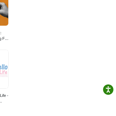
:
g For
ife -
on