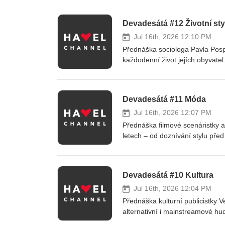
Devadesátá #12 Životní sty
Jul 16th, 2026 12:10 PM
Přednáška sociologa Pavla Posp
každodenní život jejích obyvatel
rozdíly, měnící se postavení že
proměnám gastronomie, vzniku n
společenské změny 90. let ovlivni
Devadesátá #11 Móda
současnosti.
Jul 16th, 2026 12:07 PM
Přednáška filmové scenáristky 
letech – od doznívání stylu př
módního prostředí. Přibližuje fe
zahraničních značek na český t
návrhářů, modelingu a módních
Devadesátá #10 Kultura
staly nejen dostupným způsobem 
Jul 16th, 2026 12:04 PM
Přednáška kulturní publicistky V
alternativní i mainstreamové hu
nabízí přehled nejvýznamnějších 