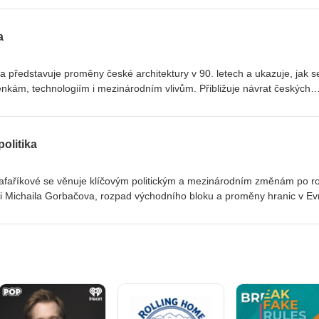
í koncert skupiny Rolling Stones v Praze, hit Láska je láska nebo festi
a
a představuje proměny české architektury v 90. letech a ukazuje, jak s
nkám, technologiím i mezinárodním vlivům. Přibližuje návrat českých
ahraničních tvůrců, nejvýznamnější architektonické trendy a ikonické s
měně veřejného prostoru, památkové péči, rozvoji infrastruktury i nový
. Přednáška nabízí širší pohled na to, jak architektura odrážela
olitika
ářela podobu měst i krajiny.
afaříkové se věnuje klíčovým politickým a mezinárodním změnám po r
roli Michaila Gorbačova, rozpad východního bloku a proměny hranic v Ev
enska a sjednocení Německa. Zároveň zasazuje vývoj zahraniční poli
ky do širšího globálního kontextu, dotýká se vstupu do EU a NATO,
h konfliktů a bezpečnostních výzev přelomu 20. a 21. století.