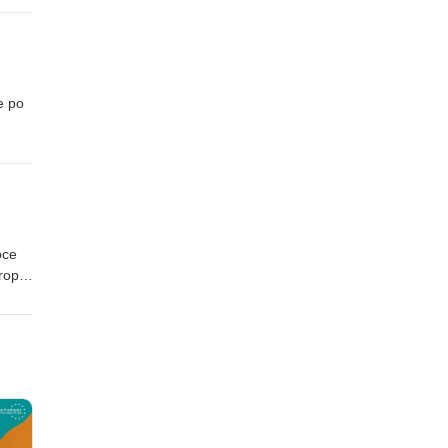
val
e po
tavby
m
oce
ropě,
tiky