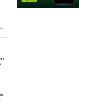
ní
jak
v
 90.
o
d
é
ch
íná