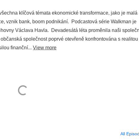
všechna klíčová témata ekonomické transformace, jako je malá
tuce, vznik bank, boom podnikání. Podcastová série Walkman je
ihovny Václava Havla. Devadesátá léta proměnila naši společ
bčanská společnost poprvé otevřeně konfrontována s realitou
lou finanční...
View more
All Episo