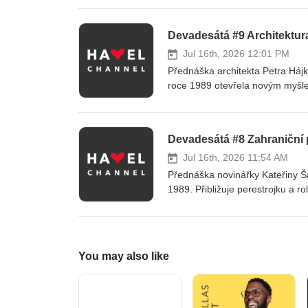
mimo jiné oscarového Kolju, prvn
Pražské jaro.
Devadesátá #9 Architektur
Jul 16th, 2026 12:01 PM
Přednáška architekta Petra Hájk
roce 1989 otevřela novým myšle
architektů z emigrace, příchod z
této dekády. Věnuje se také pro
přístupům ke krajině a urbanismu
Devadesátá #8 Zahraniční p
společenské změny 90. let a utv
Jul 16th, 2026 11:54 AM
Přednáška novinářky Kateřiny Š
1989. Přibližuje perestrojku a 
včetně rozpadu SSSR, Českoslov
Československa a České republi
podpory lidských práv i vybranýc
You may also like