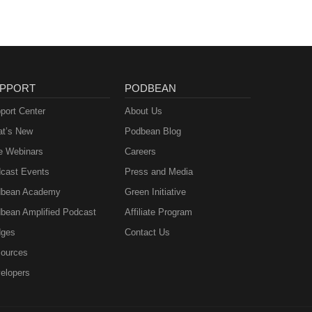
PPORT
PODBEAN
port Center
About Us
t’s New
Podbean Blog
e Webinars
Careers
cast Events
Press and Media
bean Academy
Green Initiative
bean Amplified Podcast
Affiliate Program
ges
Contact Us
ources
elopers