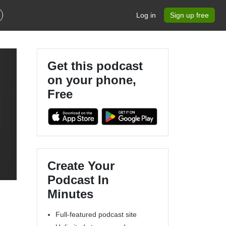
Log in
Sign up free
Get this podcast
on your phone,
Free
Create Your
Podcast In
Minutes
Full-featured podcast site