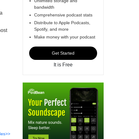
Unlimited storage and
bandwidth
 a
Comprehensive podcast stats
Distribute to Apple Podcasts,
Spotify, and more
nost
Make money with your podcast
Get Started
It is Free
des>>