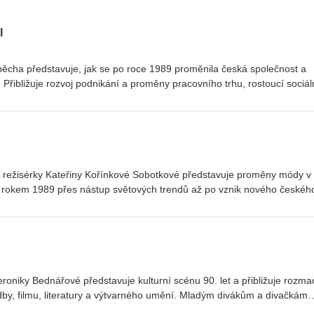
l
ěcha představuje, jak se po roce 1989 proměnila česká společnost a
. Přibližuje rozvoj podnikání a proměny pracovního trhu, rostoucí sociál
n i nové možnosti cestování a trávení volného času. Věnuje se také
ových subkultur a nárůstu extremistických hnutí. Přednáška ukazuje, 
ly životní styl, hodnoty i vztahy ve společnosti a jaké stopy zanechaly 
a režisérky Kateřiny Kořínkové Sobotkové představuje proměny módy v
ed rokem 1989 přes nástup světových trendů až po vznik nového českéh
nomény, jako byly grunge, sportovní styl či podnikatelská móda, přícho
rh, úpadek domácího oděvního průmyslu i začátky českých návrhářek a
 časopisů. Věnuje se také fenoménu secondhandů, které se pro mnoh
oblékání, ale i prostorem pro hledání osobitého stylu.
eroniky Bednářové představuje kulturní scénu 90. let a přibližuje rozma
dby, filmu, literatury a výtvarného umění. Mladým divákům a divačkám
kulturních událostí této dekády i osobností, které ji formovaly. Připom