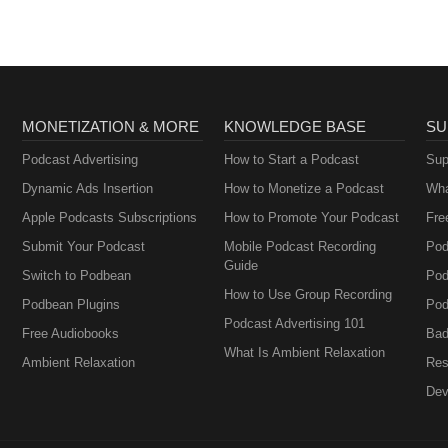
And Suicide
MONETIZATION & MORE
KNOWLEDGE BASE
SU
Podcast Advertising
How to Start a Podcast
Sup
Dynamic Ads Insertion
How to Monetize a Podcast
Wha
Apple Podcasts Subscriptions
How to Promote Your Podcast
Fre
Submit Your Podcast
Mobile Podcast Recording
Pod
Guide
Switch to Podbean
Pod
How to Use Group Recording
Podbean Plugins
Pod
Podcast Advertising 101
Free Audiobooks
Bad
What Is Ambient Relaxation
Ambient Relaxation
Res
Dev