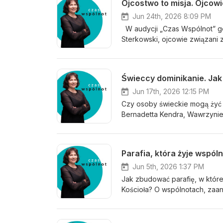
Ojcostwo to misja. Ojcowi
Jun 24th, 2026 8:09 PM
W audycji „Czas Wspólnot” goś
Sterkowski, ojcowie związani 
dotyczyła roli ojca w rodzini
która pomaga wzrastać całym 
cierpliwości, pokory i bezwar
Świeccy dominikanie. Jak
Jun 17th, 2026 12:15 PM
Czy osoby świeckie mogą żyć 
Bernadetta Kendra, Wawrzynie
dominikanów, wspólnocie i dr
Parafia, która żyje wspól
Jun 5th, 2026 1:37 PM
Jak zbudować parafię, w której
Kościoła? O wspólnotach, zaa
drugim człowiekiem opowiadają