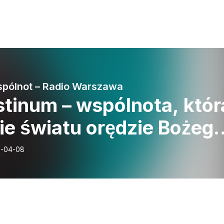
pólnot – Radio Warszawa
stinum – wspólnota, któr
ie światu orędzie Bożeg
sierdzia
-04-08