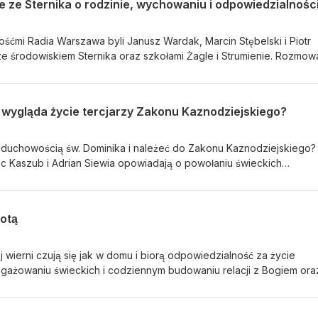
e ze Sternika o rodzinie, wychowaniu i odpowiedzialnośc
ćmi Radia Warszawa byli Janusz Wardak, Marcin Stębelski i Piotr
ze środowiskiem Sternika oraz szkołami Żagle i Strumienie. Rozmow
e, obecności mężczyzn w wychowaniu dzieci oraz wspólnoty rodzicó
rodzinom. Goście podkreślali, że ojcostwo wymaga odpowiedzialnoś
unkowej miłości wobec dzieci.
 wygląda życie tercjarzy Zakonu Kaznodziejskiego?
duchowością św. Dominika i należeć do Zakonu Kaznodziejskiego?
c Kaszub i Adrian Siewia opowiadają o powołaniu świeckich
odze prowadzącej do świętości.
notą
 wierni czują się jak w domu i biorą odpowiedzialność za życie
ngażowaniu świeckich i codziennym budowaniu relacji z Bogiem ora
 duszpasterze i parafianie z parafii św. Wojciecha w Wiązownie.