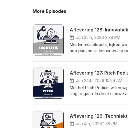
More Episodes
Jun 25th, 2026 2:28 PM
Met Innovatiekracht, kijken we
hoe partijen uit het innovatie
spreken wij met Maureen Veur
Paniek, over hoe zij organisat
goede aanpak is voor de indust
Aflevering 127: Pitch Po
voor meer informatie over UP 
'volgen' te drukken en ontvang
Jun 24th, 2026 10:59 AM
Met het Pitch Podium willen wij
slag te gaan. In deze nieuwe a
Hulsker en Wesley Heiden van
variërend van BMS &amp; PSIM
havens. Kijk hier voor meer i
door op + of op 'volgen' te dr
Jun 4th, 2026 1:38 PM