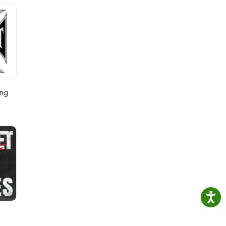
or
de
n in
ing