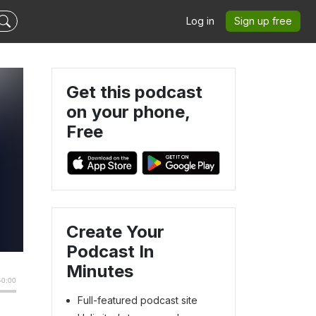
Log in
Sign up free
Get this podcast
on your phone,
Free
Create Your
Podcast In
Minutes
Full-featured podcast site