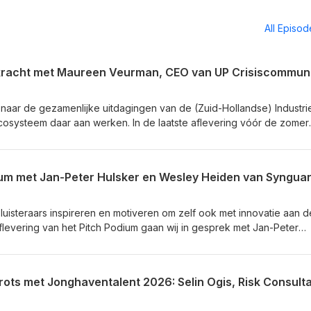
All Episo
 naar de gezamenlijke uitdagingen van de (Zuid-Hollandse) Industri
 ecosysteem daar aan werken. In de laatste aflevering vóór de zomer
man, CEO van UP Crisiscommunicatie &amp; Media en auteur van G
ies helpt met de aanpak van crisiscommunicatie; over hoe essentiee
rie; en haar kijk op hoe innovatie een rol kan spelen op dit gebied.
dium met Jan-Peter Hulsker en Wesley Heiden van Syngua
op de website. Abonneer nu op de Innovatie Delegatie door op + o
 de nieuwste aflevering meteen in je playlist!
 luisteraars inspireren en motiveren om zelf ook met innovatie aan d
flevering van het Pitch Podium gaan wij in gesprek met Jan-Peter
 Synguard over hun innovatieve kijk op toegangsmanagement,
 Managementsystemen tot toegangscontrole en het MUS project in
nformatie over Synguard. Abonneer nu op de Innovatie Delegatie Pod
ukken en ontvang de nieuwste aflevering meteen in je playlist!