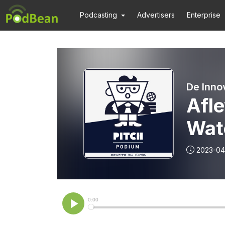
Podcasting
Advertisers
Enterprise
De Inno
Afle
Wat
2023-04