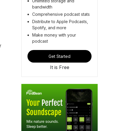
Unlimited storage and
bandwidth
Comprehensive podcast stats
Distribute to Apple Podcasts,
Spotify, and more
Make money with your
podcast
r
Get Started
It is Free