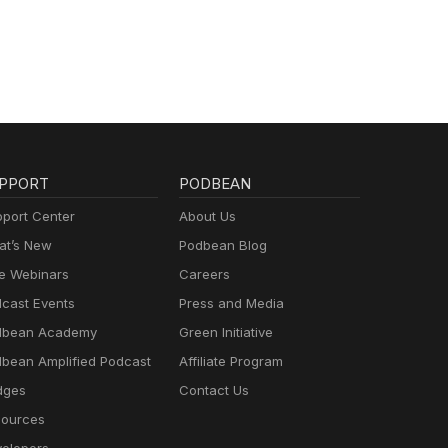
PPORT
PODBEAN
port Center
About Us
t’s New
Podbean Blog
e Webinars
Careers
cast Events
Press and Media
dbean Academy
Green Initiative
bean Amplified Podcast
Affiliate Program
dges
Contact Us
ources