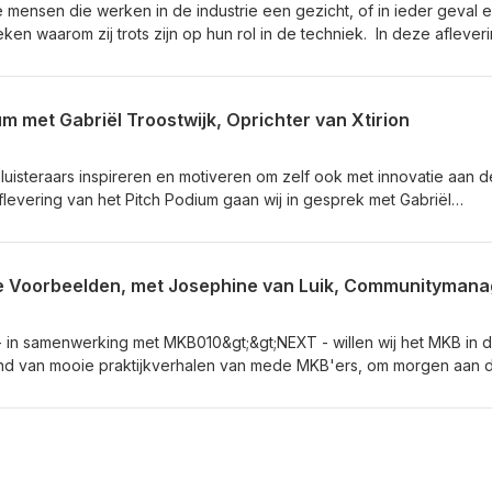
 mensen die werken in de industrie een gezicht, of in ieder geval 
n waarom zij trots zijn op hun rol in de techniek. In deze aflever
k Consultant bij Marsh, over hoe zij haar rol als Jong Haventalent
 zichtbaar maken van de onzichtbare krachten van de Rotterdamse
n zo (voornamelijk) jongeren die niet bekend zijn met de haven aan
um met Gabriël Troostwijk, Oprichter van Xtirion
r allemaal gebeurt! Abonneer nu op de Innovatie Delegatie Podcast 
 en ontvang de nieuwste aflevering meteen in je playlist!
 luisteraars inspireren en motiveren om zelf ook met innovatie aan d
flevering van het Pitch Podium gaan wij in gesprek met Gabriël
ion, over de kijk op optimalisering van bedrijfsprocessen door midde
s, zoals AI en integratieplatformen; en over de samenwerking met i
atform iSupports Digital. Kijk hier voor meer informatie over Xtirio
u op de Innovatie Delegatie Podcast door op + of op 'volgen' te dr
en ontvang de nieuwste aflevering meteen in je playlist!
in samenwerking met MKB010&gt;&gt;NEXT - willen wij het MKB in 
hand van mooie praktijkverhalen van mede MKB'ers, om morgen aan 
g, digitalisering en een Leven Lang Ontwikkelen. In deze afleverin
 Luik, Community Manager bij Security Delta (HSD) en
akindustrie Zuid-Holland (CWM), over hoe essentieel het is om je
 hebben; hoe elke MKB'er getroffen kan worden; waarom niet allee
rkers van een organisatie van de richtlijnen aan cyberweerbaarhe