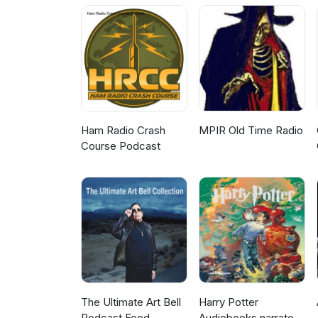
op de hoogte moet zijn; en ov
MKB'ers uit de industrie. Kijk
Innovatie Delegatie door op +
je playlist!
Ham Radio Crash
MPIR Old Time Radio
Course Podcast
The Ultimate Art Bell
Harry Potter
Podcast Feed
Audiobooks narrated