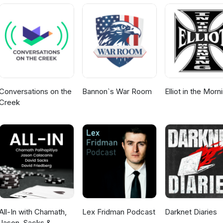
er de diensten en oplossingen die het CWM biedt op dit gebied vo
 voor meer informatie op https://cwmaakindustrie.nl/. Abonneer nu op 
 of op 'volgen' te drukken en ontvang de nieuwste aflevering metee
Conversations on the
Bannon`s War Room
Elliot in the Morn
Creek
All-In with Chamath,
Lex Fridman Podcast
Darknet Diaries
Jason, Sacks &