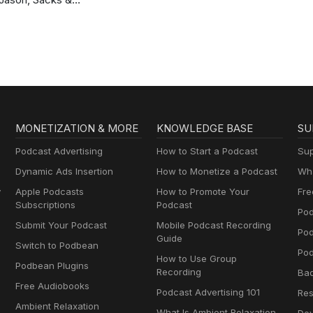
Friedberg
MONETIZATION & MORE
KNOWLEDGE BASE
SU
Podcast Advertising
How to Start a Podcast
Sup
Dynamic Ads Insertion
How to Monetize a Podcast
Wha
y
Apple Podcasts
How to Promote Your
Fre
Subscriptions
Podcast
Pod
Submit Your Podcast
Mobile Podcast Recording
Po
Guide
Switch to Podbean
Pod
How to Use Group
Podbean Plugins
Recording
Ba
Free Audiobooks
Podcast Advertising 101
Res
Ambient Relaxation
What Is Ambient Relaxation