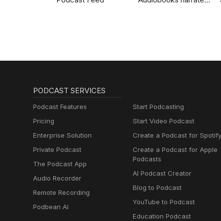
by Stephen Fry
PODCAST SERVICES
Podcast Features
Start Podcasting
Pricing
Start Video Podcast
Enterprise Solution
Create a Podcast for Spotif
Private Podcast
Create a Podcast for Apple
Podcasts
The Podcast App
AI Podcast Creator
Audio Recorder
Blog to Podcast
Remote Recording
YouTube to Podcast
Podbean AI
Education Podcast