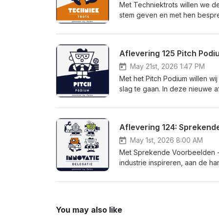
Met Techniektrots willen we de
stem geven en met hen bespreke
spreken wij met Selin Ogis, Ris
bekleed met een focus op het
Haven, connecties te leggen e
Aflevering 125 Pitch Podi
trekken en te laten zien wat e
op + of op 'volgen' te drukken
May 21st, 2026 1:47 PM
Met het Pitch Podium willen wij
slag te gaan. In deze nieuwe a
Troostwijk, oprichter van Xtir
de nieuwe technologie die er i
en iSupports voor het nieuwe pl
iSupports Digital. Abonneer n
May 1st, 2026 8:00 AM
Met Sprekende Voorbeelden - 
industrie inspireren, aan de 
slag te gaan met verduurzamin
spreken wij met Josephine van
Cyberweerbaarheidscentrum Ma
cyberweerbaarheid op orde te
You may also like
medewerkers maar álle medewe