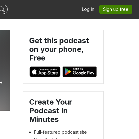
Log in
Sign up free
Get this podcast
on your phone,
Free
Create Your
Podcast In
Minutes
Full-featured podcast site