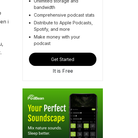
Unlimited storage and
bandwidth
e
Comprehensive podcast stats
en i
Distribute to Apple Podcasts,
Spotify, and more
Make money with your
podcast
u,
.
Get Started
It is Free