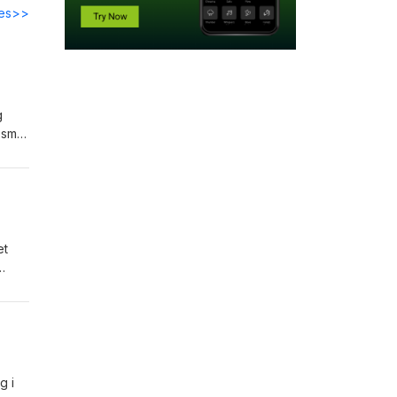
des>>
g
 smut
lsen
et
som
g i