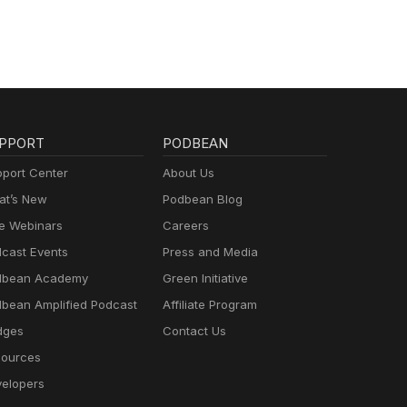
PPORT
PODBEAN
port Center
About Us
t’s New
Podbean Blog
e Webinars
Careers
cast Events
Press and Media
dbean Academy
Green Initiative
bean Amplified Podcast
Affiliate Program
dges
Contact Us
ources
elopers