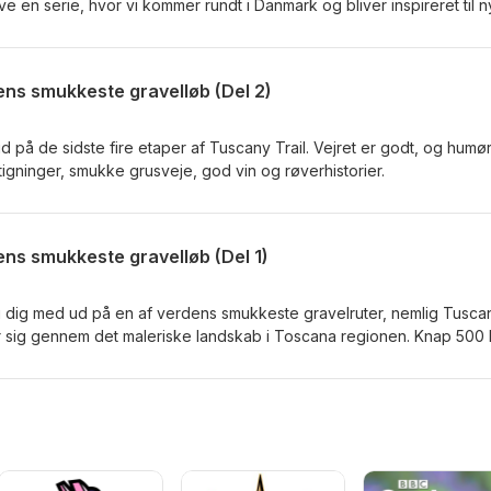
ave en serie, hvor vi kommer rundt i Danmark og bliver inspireret til 
te første afsnit handler det om Fyn for Fyn er fin! Vi har besøg af Lar
 bag foreningen Gravel Fyn Training Club. GFYN er en af danmarks m
er, og de ved hvor alt det fede grus er på Fyn.
dens smukkeste gravelløb (Del 2)
 ud på de sidste fire etaper af Tuscany Trail. Vejret er godt, og humø
stigninger, smukke grusveje, god vin og røverhistorier.
dens smukkeste gravelløb (Del 1)
vi dig med ud på en af verdens smukkeste gravelruter, nemlig Tusca
 snor sig gennem det maleriske landskab i Toscana regionen. Knap 500
ude. I dette første afsnit taler vi om forberedelserne, og om hvad
 mod slut tager vi dig med ud på første etape af dette vanvittige sm