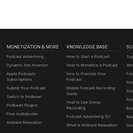
MONETIZATION & MORE
KNOWLEDGE BASE
SU
Podcast Advertising
How to Start a Podcast
Sup
Dynamic Ads Insertion
How to Monetize a Podcast
Wha
y
Apple Podcasts
How to Promote Your
Fre
Subscriptions
Podcast
Pod
Submit Your Podcast
Mobile Podcast Recording
Po
Guide
Switch to Podbean
Pod
How to Use Group
Podbean Plugins
Recording
Ba
Free Audiobooks
Podcast Advertising 101
Res
Ambient Relaxation
What Is Ambient Relaxation
Dev