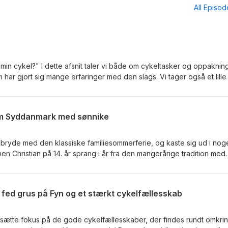
All Episo
l min cykel?" I dette afsnit taler vi både om cykeltasker og oppaknin
har gjort sig mange erfaringer med den slags. Vi tager også et lille
te sin egen version af Northcoast 500 i foråret. Og så har vi fornøje
sin første bikepackingtur i år, da hun deltog i Tuscany Trail. Camilla
ikepacking, og de glæder og "sorger" der følger med.
em Syddanmark med sønnike
at bryde med den klassiske familiesommerferie, og kaste sig ud i nog
 Christian på 14. år sprang i år fra den mangerårige tradition med
r sydpå. I stedet hoppede far og søn op på cyklerne med fuld
 på en 1.200 km lang bikepackingtur gennem Syddanmark. En tur 
inspireret dem til at lede efter nye eventyr sammen.
- fed grus på Fyn og et stærkt cykelfællesskab
ne sætte fokus på de gode cykelfællesskaber, der findes rundt omkrin