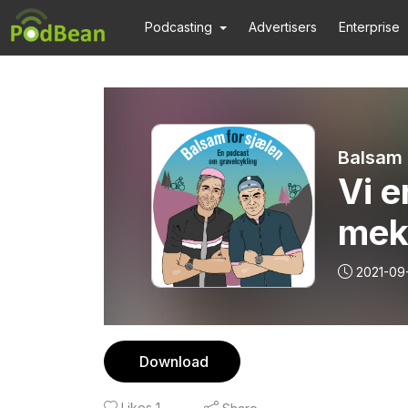
Podcasting
Advertisers
Enterprise
Balsam f
Vi e
meka
grav
2021-09
opg
Download
Likes
1