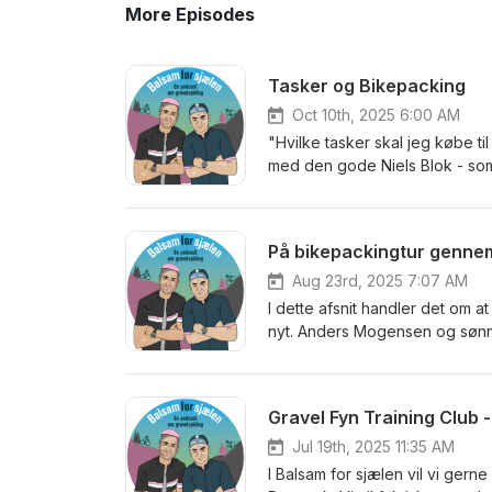
More Episodes
Tasker og Bikepacking
Oct 10th, 2025 6:00 AM
"Hvilke tasker skal jeg købe ti
med den gode Niels Blok - som 
til Scotland med Niels, som kør
af Camilla Kirstine, som var på 
fortæller om at være ny til b
På bikepackingtur genn
Aug 23rd, 2025 7:07 AM
I dette afsnit handler det om 
nyt. Anders Mogensen og sønnen
familien og den sædvanlige tu
oppakning. Sammen drog de ud
de aldrig glemmer, og som har 
Gravel Fyn Training Club 
Jul 19th, 2025 11:35 AM
I Balsam for sjælen vil vi ger