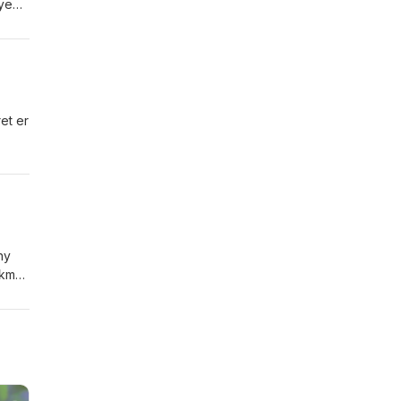
nye
s
est
ret er
ny
 km
ukke