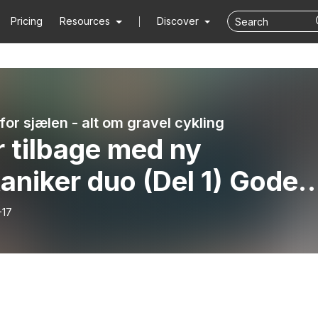
Pricing
Resources
Discover
or sjælen - alt om gravel cykling
r tilbage med ny
niker duo (Del 1) Gode
el dæk og tips til
-17
raderinger!