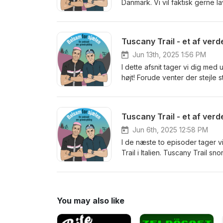
Danmark. Vi vil faktisk gerne l
ruter og nye gruseventyr. I det
Roland, som er en af stifterne
velfungerende cykelfællesskab
Tuscany Trail - et af ver
Jun 13th, 2025 1:56 PM
I dette afsnit tager vi dig med
højt! Forude venter der stejle 
Tuscany Trail - et af ver
Jun 6th, 2025 12:58 PM
I de næste to episoder tager 
Trail i Italien. Tuscany Trail
og 6.700 højdemeter venter for
Tuscany Trail er for et løb. Og
eventyr!
You may also like