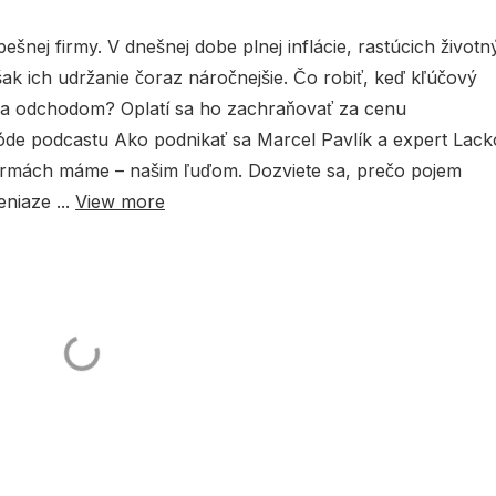
pešnej firmy. V dnešnej dobe plnej inflácie, rastúcich život
ak ich udržanie čoraz náročnejšie. Čo robiť, keď kľúčový
 sa odchodom? Oplatí sa ho zachraňovať za cenu
de podcastu Ako podnikať sa Marcel Pavlík a expert Lack
firmách máme – našim ľuďom. Dozviete sa, prečo pojem
niaze ...
View more