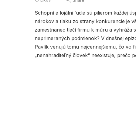
Share
Schopní a lojálni ľudia sú pilierom každej ús
nárokov a tlaku zo strany konkurencie je vš
zamestnanec tlačí firmu k múru a vyhráža
neprimeraných podmienok? V dnešnej epizó
Pavlík venujú tomu najcennejšiemu, čo vo 
„nenahraditeľný človek“ neexistuje, prečo pe