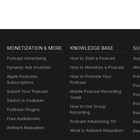
MONETIZATION & MORE
KNOWLEDGE BASE
SU
Podcast Advertising
How to Start a Podcast
Sup
Dynamic Ads Insertion
How to Monetize a Podcast
Wha
y
Apple Podcasts
How to Promote Your
Fre
Subscriptions
Podcast
Pod
Submit Your Podcast
Mobile Podcast Recording
Po
Guide
Switch to Podbean
Pod
How to Use Group
Podbean Plugins
Recording
Ba
Free Audiobooks
Podcast Advertising 101
Res
Ambient Relaxation
What Is Ambient Relaxation
Dev