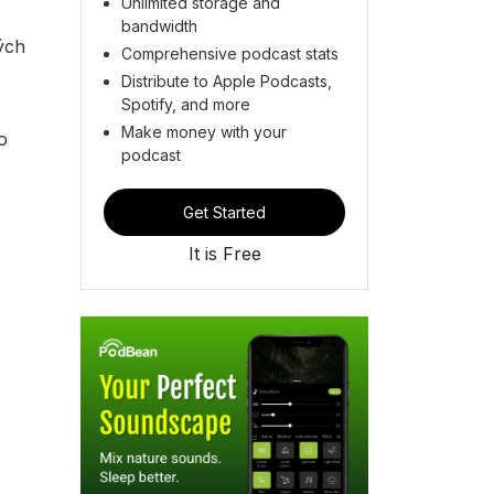
Unlimited storage and
bandwidth
ných
Comprehensive podcast stats
Distribute to Apple Podcasts,
Spotify, and more
Make money with your
o
podcast
Get Started
It is Free