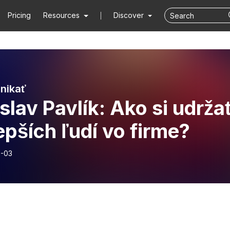
Pricing
Resources
Discover
nikať
slav Pavlík: Ako si udrža
epších ľudí vo firme?
-03