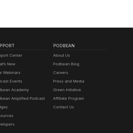
PPORT
PODBEAN
port Center
About Us
t’s New
Podbean Blog
e Webinars
Careers
cast Events
Press and Media
dbean Academy
Green Initiative
bean Amplified Podcast
Affiliate Program
dges
Contact Us
ources
elopers