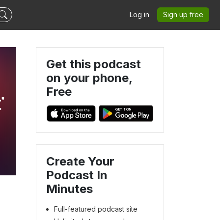
Log in
Sign up free
Get this podcast
on your phone,
Free
ť
Create Your
Podcast In
Minutes
Full-featured podcast site