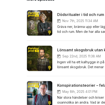
Dödsritualer i tid och rum
Nov 7th, 2025 11:34 AM
Gräva ner, bränna upp eller lägg
tid och rum. Men de har alla sa
kroppen och att ge oss utrymme a
arkeologen Liv Nilsson Stutz, 
från människans ursprung, via s
Lönsamt skogsbruk utan 
intressanta både äldre och nut
himmelsbegravningar. Avsnittet
Sep 22nd, 2025 11:38 AM
Ingen vill ha ett kalhygge in 
lönsamt skogsbruk. Det menar v
marken alltid är trädbevuxen. F
mer attraktivt landskap. Och de
skogsägare att välja rätt träd 
Konspirationsteorier – fe
beskriver sitt arbete, berättar 
funderar på hyggesfritt skogsbr
May 8th, 2025 4:01 PM
När stora händelser och kriser i
osannolika än andra. Vad är de