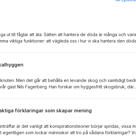
a ut till fåglar att äta. Sätten att hantera de döda är många och varie
mma viktiga funktioner: att vägleda oss i hur vi ska hantera den död
tt sörja, för att kunna återvända till vardagen. I detta avsnitt möter
som berättar om dödsritualernas betydelse och deras utveckling än
tenålder, bronsålder och järnålder, fram till idag. Vi pratar även om
kalhyggen
ida ritualer som open caskets, mumifiering, begravningsstrippor och
s längd: 49 min.
på knuten. Men det går att behålla en levande skog och samtidigt bed
år gäst Nils Fagerberg. Han forskar om hyggesfritt skogsbruk, där
ördelarna är flera: ökad biologisk mångfald, bättre kolinlagring och 
t går att få ekonomi i det. Nils har utvecklat en modell som hjälper
att avverka, genom att identifiera vilka som ger störst lönsamhet. Han
laktiga förklaringar som skapar mening
om hur vi historiskt avverkat skog i Sverige och ger tips till den som
uk. Avsnittets längd: 39 min.
nträffar är det vanligt att konspirationsteorier börjar spridas, vissa 
t egentligen som lockar människor att tro på sådana förklaringar? Vi