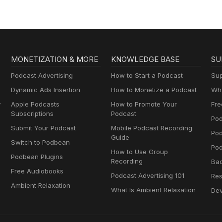
MONETIZATION & MORE
KNOWLEDGE BASE
SU
Podcast Advertising
How to Start a Podcast
Sup
Dynamic Ads Insertion
How to Monetize a Podcast
Wha
y
Apple Podcasts
How to Promote Your
Fre
Subscriptions
Podcast
Pod
Submit Your Podcast
Mobile Podcast Recording
Po
Guide
Switch to Podbean
Pod
How to Use Group
Podbean Plugins
Recording
Ba
Free Audiobooks
Podcast Advertising 101
Res
Ambient Relaxation
What Is Ambient Relaxation
Dev