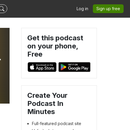
Log in
Sign up free
Get this podcast
on your phone,
Free
r
Create Your
Podcast In
Minutes
Full-featured podcast site