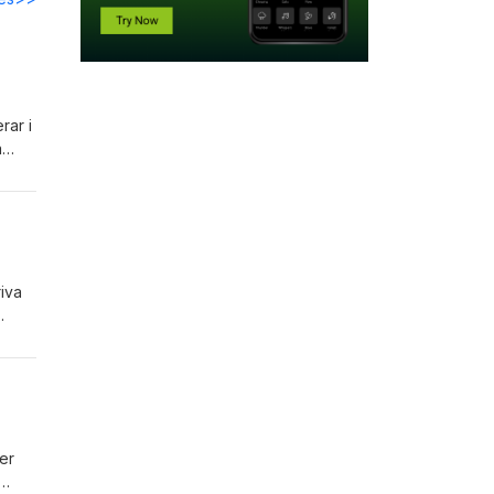
rar i
a
 vi
da
riva
ett
mer