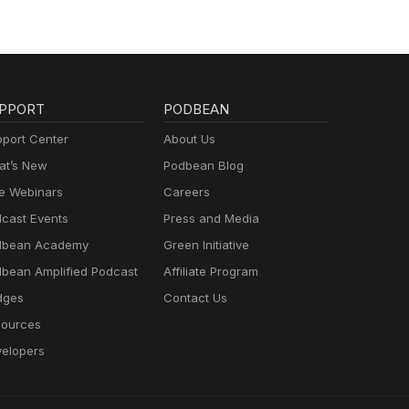
PPORT
PODBEAN
port Center
About Us
t’s New
Podbean Blog
e Webinars
Careers
cast Events
Press and Media
dbean Academy
Green Initiative
bean Amplified Podcast
Affiliate Program
dges
Contact Us
ources
elopers