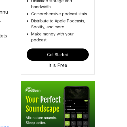
Unlimited storage and
bandwidth
ännu
Comprehensive podcast stats
.
Distribute to Apple Podcasts,
Spotify, and more
Make money with your
tets
podcast
Get Started
It is Free
des>>