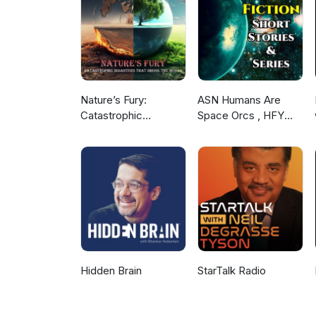
Nature’s Fury:
ASN Humans Are
Catastrophic
Space Orcs , HFY
Disasters that Shook
and other stories
the World
Hidden Brain
StarTalk Radio