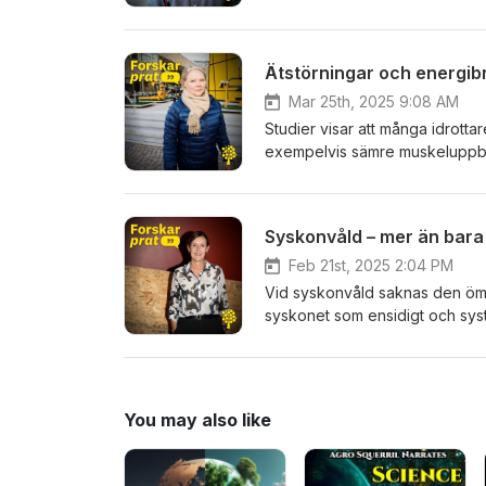
möter idéhistorikern Andreas 
ingredienserna i en konspiratio
teorier om bland annat månlan
Ätstörningar och energibr
modernare varianter om Corona
hur man ska bemöta en person s
Mar 25th, 2025 9:08 AM
Studier visar att många idrottare
exempelvis sämre muskeluppby
I detta avsnitt har vi stämt tr
energibrist och träning. Hon ber
kroppen och hur vi kan vända 
Syskonvåld – mer än bara
till tränare, idrottsutövare och
ätstörningar man ska vara vaksa
Feb 21st, 2025 2:04 PM
Vid syskonvåld saknas den ömse
syskonet som ensidigt och syst
Alm, som forskar om våld i sys
utsatta bemöts, vilka konsekve
Veronika ger också råd till förä
syskonvåld. Avsnittets längd: 3
You may also like