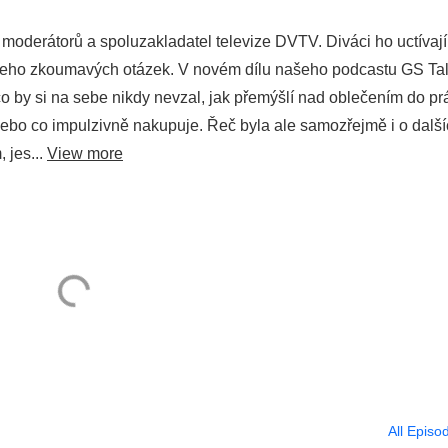
moderátorů a spoluzakladatel televize DVTV. Diváci ho uctívají
vají jeho zkoumavých otázek. V novém dílu našeho podcastu GS Ta
 co by si na sebe nikdy nevzal, jak přemýšlí nad oblečením do pr
nebo co impulzivně nakupuje. Řeč byla ale samozřejmě i o dalš
, jes...
View more
All Episo