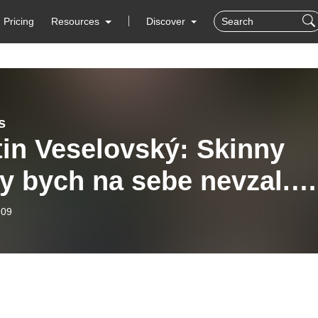
Pricing
Resources
Discover
s
in Veselovský: Skinny
y bych na sebe nevzal.
mám zlaté trenky na box
-09