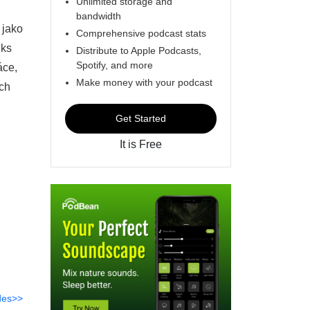
Unlimited storage and
bandwidth
 jako
Comprehensive podcast stats
lks
Distribute to Apple Podcasts,
Spotify, and more
áce,
Make money with your podcast
ích
Get Started
It is Free
des>>