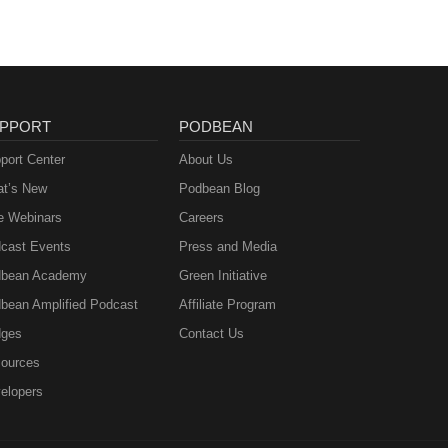
PPORT
PODBEAN
port Center
About Us
t’s New
Podbean Blog
e Webinars
Careers
cast Events
Press and Media
bean Academy
Green Initiative
bean Amplified Podcast
Affiliate Program
ges
Contact Us
ources
elopers