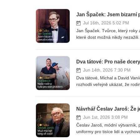
Jan Špaček: Jsem bizarní 
Jul 16th, 2026 5:02 PM
Jan Špaček. Tvůrce, který roky z
které dost možná nikdy nezažili.
naprosto vážnou tváří tvrdí, že
není nikdy ani trochu trochu ja
vážně. A právě o tom je celý ten
Dva tátové: Pro naše dcery
roky vědomě budoval vlastní ima
vytváření veřejné osobnosti. Dost
Jun 14th, 2026 7:30 PM
sociálním sítím i k tomu, proč p
Dva tátové, Michal a David Vaníčk
Lucii Borhyové a o lásce. A taky
rozhodli veřejně ukázat, že rodi
dobře napsaná postava. Jestli č
ochota zůstat. Jako každý rok j
absurdní humor, nadsázka a chvíl
organizace Liga otevřených muž
ujít.
životě nemají. V nejnovějším ro
rodičovství, coming outu, náhrad
otcovství ještě nedávno pro syst
Jun 1st, 2026 3:08 PM
nechtějí být jen partneři, ale i
Česlav Jaroš, módní výtvarník, 
náročná. O tom, proč jejich dcer
uniformy pro tisíce lidí a vych
svět. Řeč přišla samozřejmě i n
vidí v souvislostech a mluví o ní