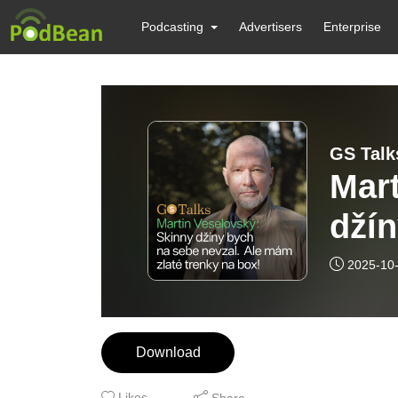
Podcasting
Advertisers
Enterprise
GS Talk
Mart
džín
Ale 
2025-10
Download
Likes
Share