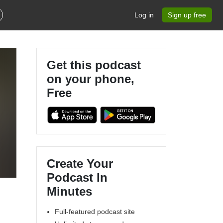
Log in
Sign up free
Get this podcast
on your phone,
Free
!
Create Your
Podcast In
Minutes
Full-featured podcast site