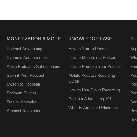
MONETIZATION & MORE
KNOWLEDGE BASE
SU
Podcast Advertising
How to Start a Podcast
Sup
Dynamic Ads Insertion
How to Monetize a Podcast
Wha
Apple Podcasts Subscriptions
How to Promote Your Podcast
Fre
Submit Your Podcast
Mobile Podcast Recording
Pod
Guide
Switch to Podbean
Pod
How to Use Group Recording
Podbean Plugins
Pod
Podcast Advertising 101
Free Audiobooks
Bad
What Is Ambient Relaxation
Ambient Relaxation
Res
Dev