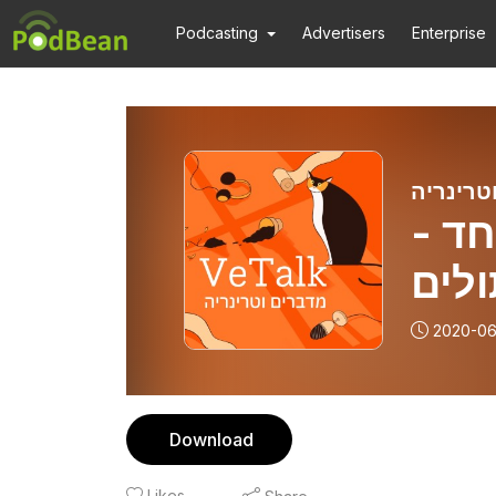
Podcasting
Advertisers
Enterprise
יוחד
לים
2020-06
Download
Likes