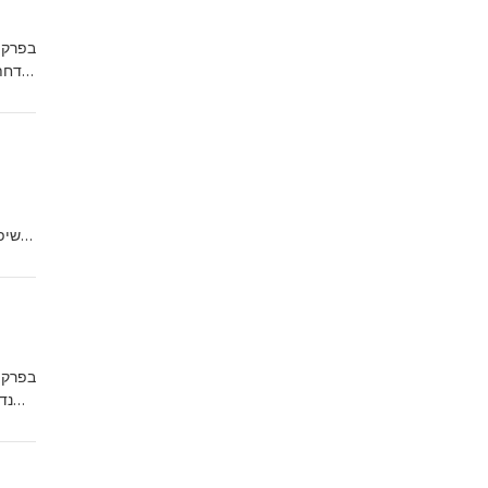
בפרק ה
קדחת,
שי,
בפרק 