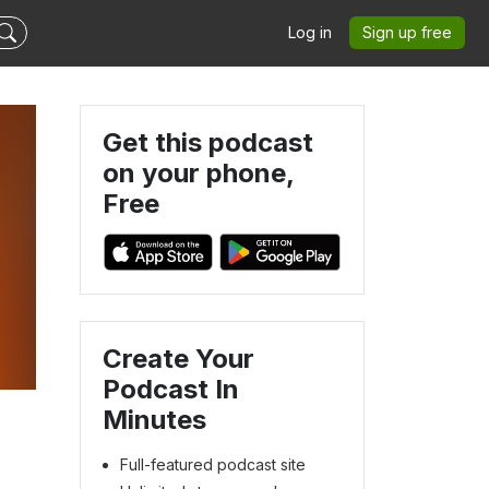
Log in
Sign up free
Get this podcast
on your phone,
Free
Create Your
Podcast In
Minutes
Full-featured podcast site