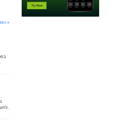
des>>
בפר
ב
לתעל