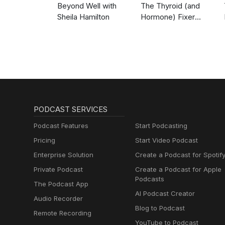
Beyond Well with
The Thyroid (and
Sheila Hamilton
Hormone) Fixer
Podcast:
Thyropause,
Menopause,
Metabolism and How
to Fix It
PODCAST SERVICES
Podcast Features
Start Podcasting
Pricing
Start Video Podcast
Enterprise Solution
Create a Podcast for Spotif
Private Podcast
Create a Podcast for Apple
Podcasts
The Podcast App
AI Podcast Creator
Audio Recorder
Blog to Podcast
Remote Recording
YouTube to Podcast