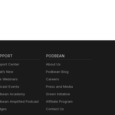
PPORT
PODBEAN
port Center
About Us
t’s New
Podbean Blog
e Webinars
Careers
cast Events
Press and Media
dbean Academy
Green Initiative
bean Amplified Podcast
Affiliate Program
dges
Contact Us