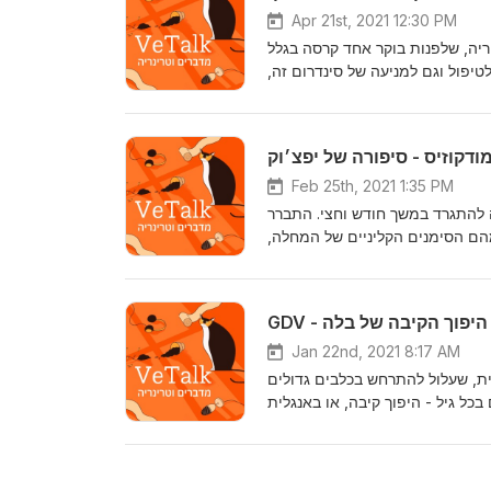
Apr 21st, 2021 12:30 PM
ריה, שלפנות בוקר אחד קרסה בגלל
לטיפול וגם למניעה של סינדרום זה
ודקוזיס - סיפורה של יפצ׳וק
Feb 25th, 2021 1:35 PM
ה להתגרד במשך חודש וחצי. התברר
מהם הסימנים הקליניים של המחלה
GDV - היפוך הקיבה של בלה
Jan 22nd, 2021 8:17 AM
ית, שעלול להתרחש בכלבים גדולים
ובריאים בכל גיל - היפוך קיבה, או באנגלית - GDV. הות את מצב החירום הזה ואיך לטפל בו כדי