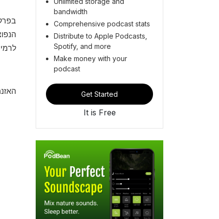
Unlimited storage and
bandwidth
בפרק 
Comprehensive podcast stats
הנפוצ
Distribute to Apple Podcasts,
Spotify, and more
לרמי.
Make money with your
podcast
האזנה
Get Started
It is Free