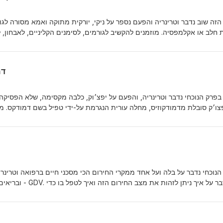
זה שוב נדבר וטרינריה והפעם נספר על ניקי, יורקית מתוקה ואמא מסורה לגו
 חלב או אקלמפסיה. מוזמנים להקשיב לגורמים, לסימנים הקליניים, לאבחון, 
שעלול לסכן את חייהן של כלבות לאחר המלטה. האזנה נעימה!
דמ
בפרק הנוכחי נדבר וטרינריה, והפעם על יפצ׳וק, כלבה מקסימה, שלא הפסיק
פצו׳ק סובלת מדמודקוזיס, מחלה עורית הנגרמת על-ידי טפיל בשם דמודקס. 
כיצד מאבחנים אותה וכמובן, איך מטפלים. האזנה נעימה!
הנוכחי נדבר על בלה ועל אחד ממקרי החירום הכי מסכני חיים ברפואה וטרינר
נדבר על איך ניתן לז
להציל חיים, וכמובן, כיצד ניתן למנוע אותו. האזנה נעימה!