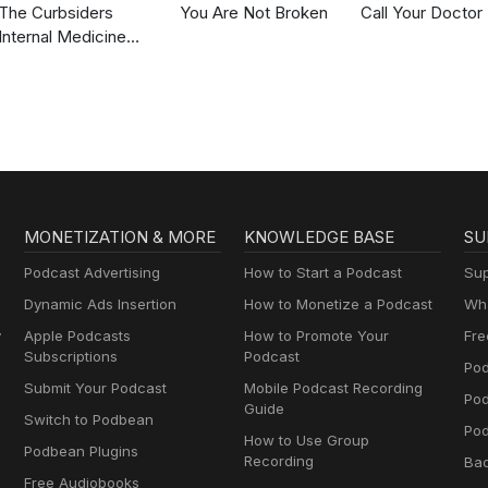
The Curbsiders
You Are Not Broken
Call Your Doctor
Internal Medicine
Podcast
MONETIZATION & MORE
KNOWLEDGE BASE
SU
Podcast Advertising
How to Start a Podcast
Sup
Dynamic Ads Insertion
How to Monetize a Podcast
Wha
y
Apple Podcasts
How to Promote Your
Fre
Subscriptions
Podcast
Pod
Submit Your Podcast
Mobile Podcast Recording
Po
Guide
Switch to Podbean
Pod
How to Use Group
Podbean Plugins
Recording
Ba
Free Audiobooks