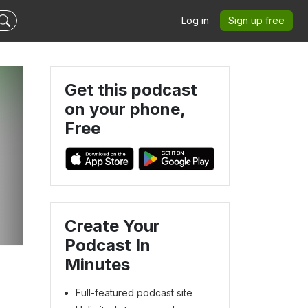
Log in
Sign up free
Get this podcast
on your phone,
Free
Create Your
Podcast In
Minutes
Full-featured podcast site