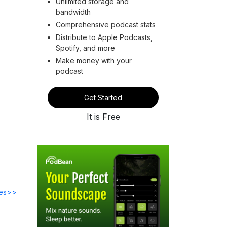
Unlimited storage and
bandwidth
Comprehensive podcast stats
Distribute to Apple Podcasts,
Spotify, and more
Make money with your
podcast
Get Started
It is Free
des>>