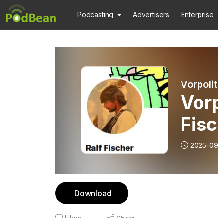
Podcasting
Advertisers
Enterprise
Vorpolit
Vorp
Fis
2025-09
Download
Likes