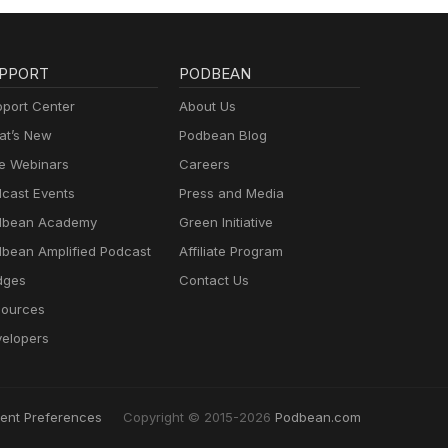
PPORT
PODBEAN
port Center
About Us
t’s New
Podbean Blog
e Webinars
Careers
cast Events
Press and Media
dbean Academy
Green Initiative
bean Amplified Podcast
Affiliate Program
dges
Contact Us
ources
elopers
ent Preferences
Copyright © 2015-2026
Podbean.com