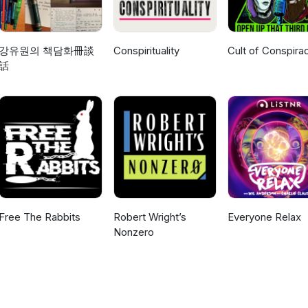
강유원의 책담화冊談
Conspirituality
Cult of Conspira
話
Free The Rabbits
Robert Wright’s
Everyone Relax
Nonzero