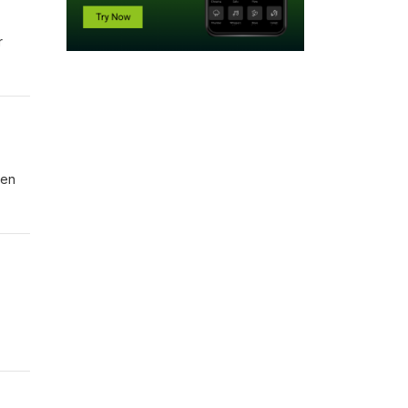
r
hen