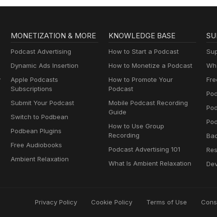
MONETIZATION & MORE
KNOWLEDGE BASE
SU
Podcast Advertising
How to Start a Podcast
Sup
Dynamic Ads Insertion
How to Monetize a Podcast
Wha
y
Apple Podcasts
How to Promote Your
Fre
Subscriptions
Podcast
Pod
Submit Your Podcast
Mobile Podcast Recording
Po
Guide
Switch to Podbean
Pod
How to Use Group
Podbean Plugins
Recording
Ba
Free Audiobooks
Podcast Advertising 101
Res
Ambient Relaxation
What Is Ambient Relaxation
Dev
Privacy Policy
Cookie Policy
Terms of Use
Cons