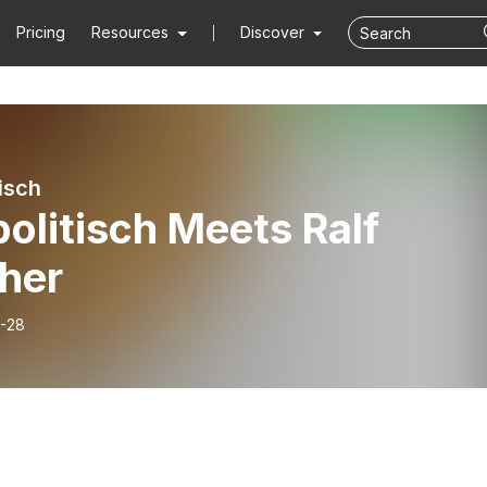
Pricing
Resources
Discover
isch
olitisch Meets Ralf
cher
-28