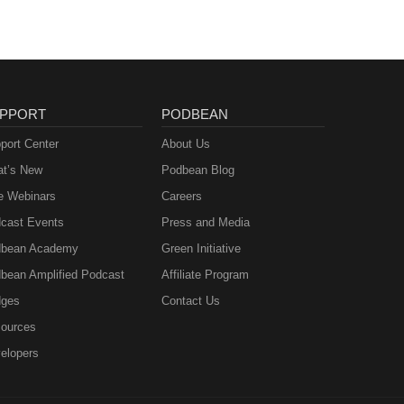
PPORT
PODBEAN
port Center
About Us
t’s New
Podbean Blog
e Webinars
Careers
cast Events
Press and Media
bean Academy
Green Initiative
bean Amplified Podcast
Affiliate Program
ges
Contact Us
ources
elopers