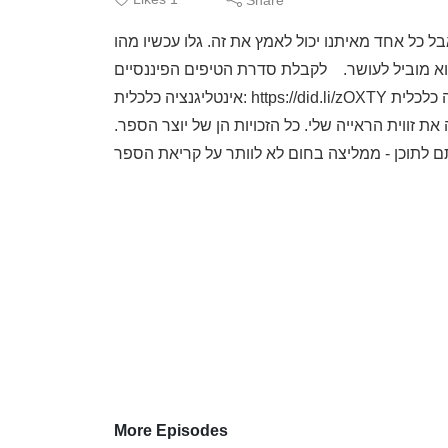
בל כל אחד מאיתנו יכול לאמץ את זה. גלו עכשיו מהו
ושר. לקבלת סדרת הטיפים הפיננסיים: https://did.li/KgBZH לפרטים על הספר
אינטליגנציה כלכלית: https://did.li/zOXTY לשיחת התאמה לתהליך צמיחה כלכלית: https://did.li/2r4CN ❤️הערה חשובה:
זווית הראייה שלי. כל הזכויות הן של יוצר הספר.
More Episodes