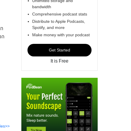
Unlimited storage and
bandwidth
Comprehensive podcast stats
Distribute to Apple Podcasts,
Spotify, and more
Make money with your podcast
הסי
Get Started
It is Free
des>>