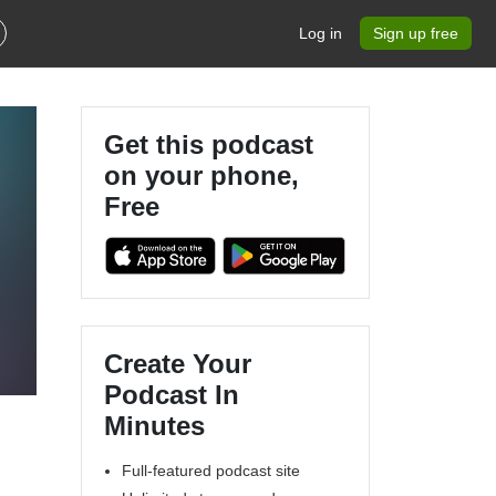
Log in
Sign up free
Get this podcast
on your phone,
Free
Create Your
Podcast In
Minutes
Full-featured podcast site