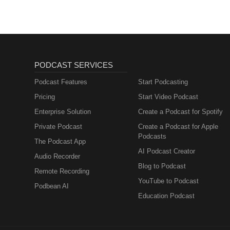
PODCAST SERVICES
Podcast Features
Start Podcasting
Pricing
Start Video Podcast
Enterprise Solution
Create a Podcast for Spotify
Private Podcast
Create a Podcast for Apple
Podcasts
The Podcast App
AI Podcast Creator
Audio Recorder
Blog to Podcast
Remote Recording
YouTube to Podcast
Podbean AI
Education Podcast