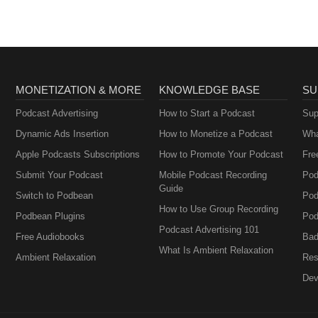
MONETIZATION & MORE
KNOWLEDGE BASE
SU
Podcast Advertising
How to Start a Podcast
Sup
Dynamic Ads Insertion
How to Monetize a Podcast
Wha
Apple Podcasts Subscriptions
How to Promote Your Podcast
Fre
Submit Your Podcast
Mobile Podcast Recording
Pod
Guide
Switch to Podbean
Pod
How to Use Group Recording
Podbean Plugins
Pod
Podcast Advertising 101
Free Audiobooks
Bad
What Is Ambient Relaxation
Ambient Relaxation
Res
Dev