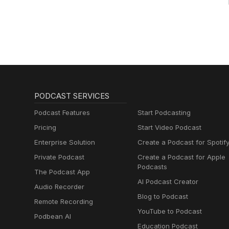
PODCAST SERVICES
Podcast Features
Start Podcasting
Pricing
Start Video Podcast
Enterprise Solution
Create a Podcast for Spotif
Private Podcast
Create a Podcast for Apple
Podcasts
The Podcast App
AI Podcast Creator
Audio Recorder
Blog to Podcast
Remote Recording
YouTube to Podcast
Podbean AI
Education Podcast