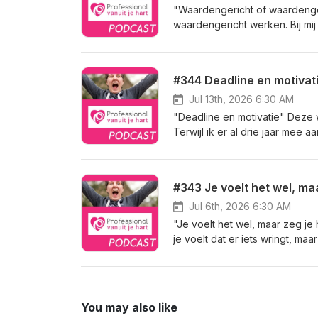
Podcast in je favoriete podcas
gesprek voor iedereen die wer
"Waardengericht of waardeng
terugluisteren in aflevering 104
waardengericht werken. Bij mi
podcastapp, op Spotify en Yo
waardengedreven. Mijn gedach
herhalingen van lang geleden 
benieuwd of het bij jou ook ie
keer) te luisteren.
ik een podcastaflevering over 
#344 Deadline en motivat
mascha@professionalvanuitjehar
harte welkom :-) Luister de Pro
Jul 13th, 2026 6:30 AM
YouTube
"Deadline en motivatie" Deze 
Terwijl ik er al drie jaar mee 
december 2026 uit! Komt het d
wel, maar volgens mij ligt he
Zelfdeterminatietheorie gaf mi
#343 Je voelt het wel, ma
brengt jou in beweging?Luister
Spotify of YouTube. Leuk als je
Jul 6th, 2026 6:30 AM
"Je voelt het wel, maar zeg je 
je voelt dat er iets wringt, ma
Professional vanuit je hart Po
spreken — en waarom het juist 
kennen allemaal situaties waar
er heerst spanning in het team, 
You may also like
iets wilt zeggen. Herkenbaar? J