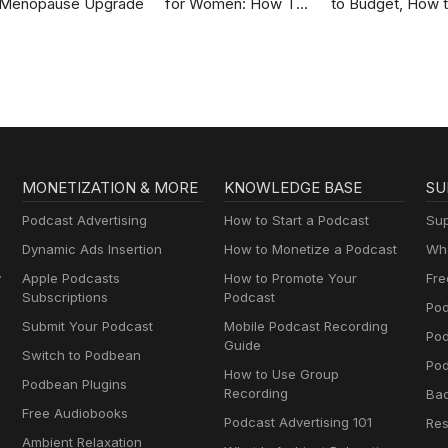
Menopause Upgrade
for Women: How To
to Budget, How 
Budget, Manage
Pay off Debt, Sa
Money, Pay Off Debt,
Money, Live on a
Save Money,
Budget, Improve
Paycheck Plans
Money Mindset 
single income
MONETIZATION & MORE
KNOWLEDGE BASE
SU
Podcast Advertising
How to Start a Podcast
Sup
Dynamic Ads Insertion
How to Monetize a Podcast
Wha
y
Apple Podcasts
How to Promote Your
Fre
Subscriptions
Podcast
Pod
Submit Your Podcast
Mobile Podcast Recording
Po
Guide
Switch to Podbean
Pod
How to Use Group
Podbean Plugins
Recording
Ba
Free Audiobooks
Podcast Advertising 101
Res
Ambient Relaxation