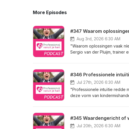
More Episodes
Aug 3rd, 2026 6:30 AM
"Waarom oplossingen vaak níet
Sergio van der Pluijm, trainer
ACT. Veel professionals willen
geven adviezen, zoeken oorza
toch ontstaat er weerstand. Ho
controle, maar vanuit verbindin
nieuwsgierigheid naar wat iem
Jul 27th, 2026 6:30 AM
mensen pas veranderen als ze 
"Professionele intuïtie redde 
invloed en waarom weerstand v
deze vorm van kindermishandel
Sergio meer over de overeenk
Nina Blom. Als kind was zij s
oplossingsgericht werken. En 
falsificatie noemen: een erns
stappen vaak meer opleveren 
of ziek houdt. Nina vertelt h
#345 Waardengericht of
voor menselijkheid. Een gespre
redde. We praten over signale
voor iedereen die werkt met men
kinderen en waarom je een pr
Jul 20th, 2026 6:30 AM