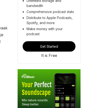
Unlimited storage and
bandwidth
Comprehensive podcast stats
Distribute to Apple Podcasts,
Spotify, and more
 vaak
Make money with your
podcast
je
d
Get Started
It is Free