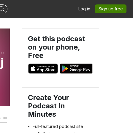
Log in
Sign up free
Get this podcast
on your phone,
 voor liefdevolle en gelijkwaardige (jeugd)zorg, onderwijs en sociaal domein - met Mascha Struijk
Free
j
Create Your
Podcast In
Minutes
Full-featured podcast site