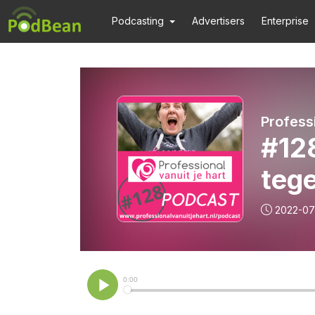
Podcasting
Advertisers
Enterprise
#128
teg
2022-07