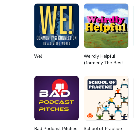
staan: Je zwijgen is niet neutraal. Iedere keer dat je voelt “hier klopt iets niet” maar niets zegt, help je
mee om een bestaande cultuur in stand te houden. Liefde, lef 
niet om hard roepen, maar om 
voor je team en je cliënten. Iedereen kan bijdragen aan meer openheid. Of je nu stagiair bent of
teamleider: het begint bij jeze
breng je menselijkheid terug in het systeem. Stel jezelf vandaag eens de
en wat heb je nodig om toch jou
favoriete podcast-app.
We!
Weirdly Helpful
(formerly The Best
Advice Show)
Bad Podcast Pitches
School of Practice