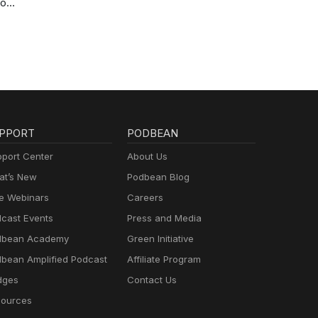
to
ve
 your
on a
PPORT
PODBEAN
port Center
About Us
t’s New
Podbean Blog
e Webinars
Careers
cast Events
Press and Media
dbean Academy
Green Initiative
bean Amplified Podcast
Affiliate Program
dges
Contact Us
ources