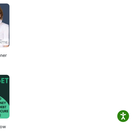
aken
en
e
nner
How