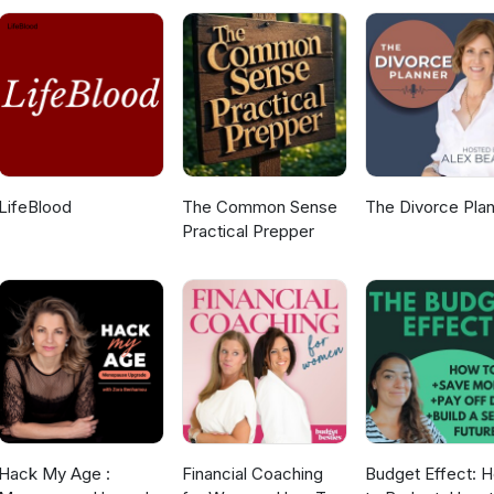
én leiderschap horen bij je vak. Het gaat
het durven stellen van eerlijke vragen – en daarmee het verschil m
lf. Door te reflecteren op je eigen patronen en kleine vragen te stell
 vraag: wanneer houd jij je stil,
w stem te laten horen? 👂Luister je mee? Je vindt de aflevering in j
LifeBlood
The Common Sense
The Divorce Pla
Practical Prepper
Hack My Age :
Financial Coaching
Budget Effect: 