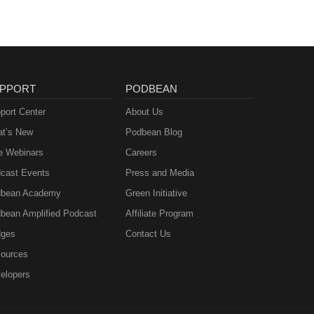
PPORT
PODBEAN
port Center
About Us
t’s New
Podbean Blog
e Webinars
Careers
cast Events
Press and Media
bean Academy
Green Initiative
bean Amplified Podcast
Affiliate Program
ges
Contact Us
ources
elopers