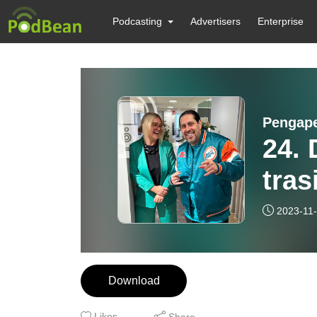
Podcasting
Advertisers
Enterprise
Pengap
24. 
tras
eko
2023-11
Download
Likes
Share