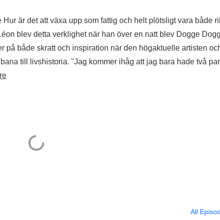
ur är det att växa upp som fattig och helt plötsligt vara både ri
Léon blev detta verklighet när han över en natt blev Dogge Dogg
r på både skratt och inspiration när den högaktuelle artisten oc
na till livshistoria. "Jag kommer ihåg att jag bara hade två par
re
All Episo