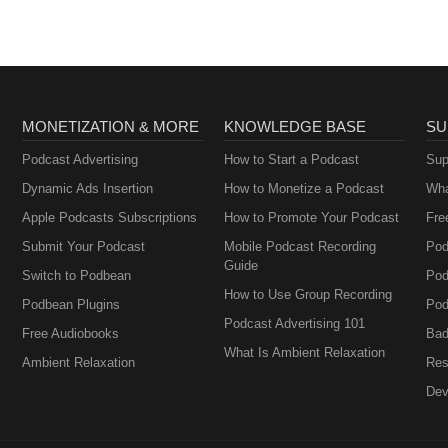
MONETIZATION & MORE
KNOWLEDGE BASE
SU
Podcast Advertising
How to Start a Podcast
Sup
Dynamic Ads Insertion
How to Monetize a Podcast
Wha
Apple Podcasts Subscriptions
How to Promote Your Podcast
Fre
Submit Your Podcast
Mobile Podcast Recording
Pod
Guide
Switch to Podbean
Pod
How to Use Group Recording
Podbean Plugins
Pod
Podcast Advertising 101
Free Audiobooks
Bad
What Is Ambient Relaxation
Ambient Relaxation
Res
Dev