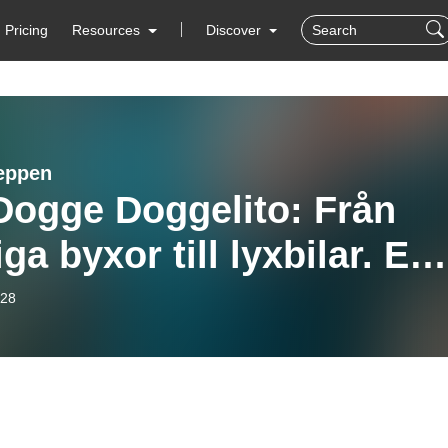
Pricing
Resources
Discover
eppen
Dogge Doggelito: Från
iga byxor till lyxbilar. En
nomisk berg-och-dalban
-28