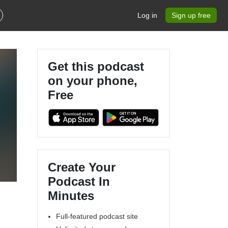
Log in
Sign up free
Get this podcast
on your phone,
Free
a
Create Your
Podcast In
Minutes
Full-featured podcast site