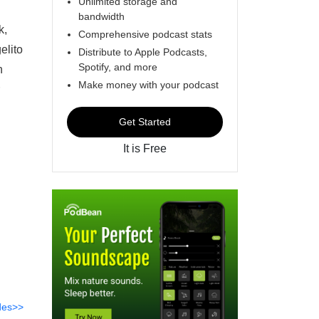
Unlimited storage and
bandwidth
k,
Comprehensive podcast stats
elito
Distribute to Apple Podcasts,
Spotify, and more
h
Make money with your podcast
Get Started
It is Free
des>>