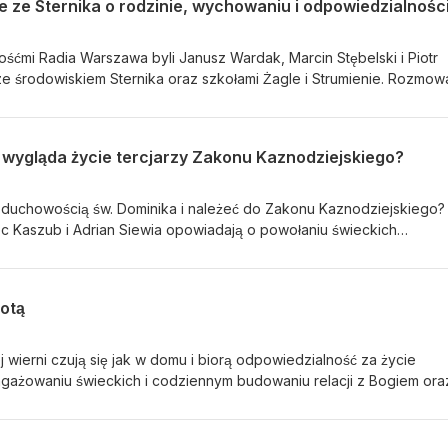
e ze Sternika o rodzinie, wychowaniu i odpowiedzialnośc
ćmi Radia Warszawa byli Janusz Wardak, Marcin Stębelski i Piotr
ze środowiskiem Sternika oraz szkołami Żagle i Strumienie. Rozmow
e, obecności mężczyzn w wychowaniu dzieci oraz wspólnoty rodzicó
rodzinom. Goście podkreślali, że ojcostwo wymaga odpowiedzialnoś
unkowej miłości wobec dzieci.
 wygląda życie tercjarzy Zakonu Kaznodziejskiego?
duchowością św. Dominika i należeć do Zakonu Kaznodziejskiego?
c Kaszub i Adrian Siewia opowiadają o powołaniu świeckich
odze prowadzącej do świętości.
notą
 wierni czują się jak w domu i biorą odpowiedzialność za życie
ngażowaniu świeckich i codziennym budowaniu relacji z Bogiem ora
 duszpasterze i parafianie z parafii św. Wojciecha w Wiązownie.