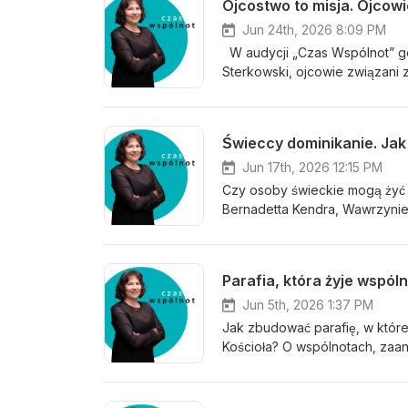
Ojcostwo to misja. Ojcowi
Jun 24th, 2026 8:09 PM
W audycji „Czas Wspólnot” goś
Sterkowski, ojcowie związani 
dotyczyła roli ojca w rodzini
która pomaga wzrastać całym 
cierpliwości, pokory i bezwar
Świeccy dominikanie. Jak
Jun 17th, 2026 12:15 PM
Czy osoby świeckie mogą żyć 
Bernadetta Kendra, Wawrzynie
dominikanów, wspólnocie i dr
Parafia, która żyje wspól
Jun 5th, 2026 1:37 PM
Jak zbudować parafię, w której
Kościoła? O wspólnotach, zaa
drugim człowiekiem opowiadają