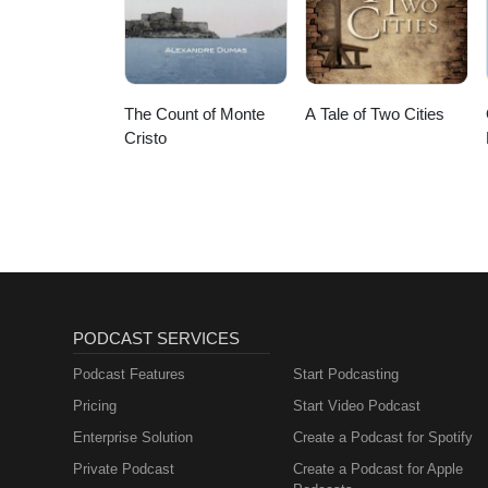
The Count of Monte
A Tale of Two Cities
Cristo
PODCAST SERVICES
Podcast Features
Start Podcasting
Pricing
Start Video Podcast
Enterprise Solution
Create a Podcast for Spotify
Private Podcast
Create a Podcast for Apple