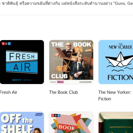
าติพันธุ์ หรือความขยันที่ต่างกัน แต่หนังสือระดับตำนานอย่าง "Guns, G
ล็กกล้า) โดย Jared Diamond จะพาทุกคนไปเปิดประวัติศาสตร์แห่งความเหลื่
จน์ว่า แท้จริงแล้ว "โชคชะตาทางภูมิศาสตร์" ต่างหาก ที่แจกไพ่เริ่มต้นให้มนุษย
รปเพียงร้อยกว่าคนถึงล้มอาณาจักรอินคาที่มีคนเป็นล้านได้? ทำไมพืชและสัต
อำนาจในอดีตอย่างจีนถึงไม่ได้เป็นผู้นำในการล่าอาณานิคม?.มาร่วมถอดร
สตร์มนุษยชาติที่จะทำให้คุณมองความเหลื่อมล้ำบนโลกใบนี้ไม่เหมือนเดิมอี
Steel #ความเหลื่อมล้ำ #ประวัติศาสตร์
ionToTheMoonPodcast
Fresh Air
The Book Club
The New Yorker:
Fiction