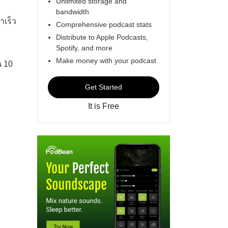
Unlimited storage and
bandwidth
าเร็ว
Comprehensive podcast stats
Distribute to Apple Podcasts,
Spotify, and more
Make money with your podcast
น 10
Get Started
It is Free