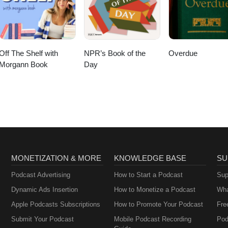
Off The Shelf with
NPR’s Book of the
Overdue
Morgann Book
Day
MONETIZATION & MORE
KNOWLEDGE BASE
SU
Podcast Advertising
How to Start a Podcast
Sup
Dynamic Ads Insertion
How to Monetize a Podcast
Wha
Apple Podcasts Subscriptions
How to Promote Your Podcast
Fre
Submit Your Podcast
Mobile Podcast Recording
Pod