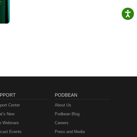
PPORT
PODBEAN
port Center
About Us
t’s New
Podbean Blog
e Webinars
Careers
cast Events
Press and Media