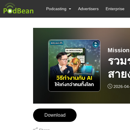
Podcasting
Advertisers
Enterprise
Mission
รวมร
สายง
Inte
2026-04
Download
Share