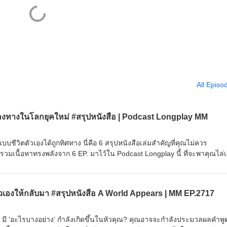
All Episo
หลงทางในโลกยุคใหม่ #สรุปหนังสือ | Podcast Longplay MM
ีวิตตัวเองได้ถูกทิศทาง นี่คือ 6 สรุปหนังสือเล่มสำคัญที่คุณไม่ควร
มเนื้อหาทรงพลังจาก 6 EP. มาไว้ใน Podcast Longplay นี้ ที่จะพาคุณไล่เ
ละเงิน" ในชีวิตประจำวัน ถอยไปมองรากเหง้าประวัติศาสตร์ความเจริญของ
่ยงของ AI วิธีคิดแบบ Elon Musk จนถึงการอ่านวัฏจักรระเบียบโลกใหม่ขอ
y นี้กลมกล่อม ครบถ้วน ทั้งเรื่องส่วนตัวและภาพใหญ่ของโลก กด Play แล้วฟ
ัวเองให้กลับมา #สรุปหนังสือ A World Appears | MM EP.2717
ัวเอง#สรุปหนังสือ#MissionToTheMoon#missiontothemoonpodcast
ยู่ มี ‘อะไรบางอย่าง’ กำลังเกิดขึ้นในหัวคุณ? คุณอาจจะกำลังประมวลผลคำพูด