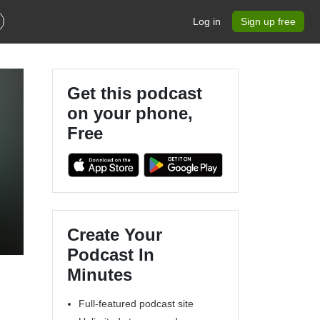
Log in
Sign up free
Get this podcast
on your phone,
Free
Create Your
Podcast In
Minutes
Full-featured podcast site