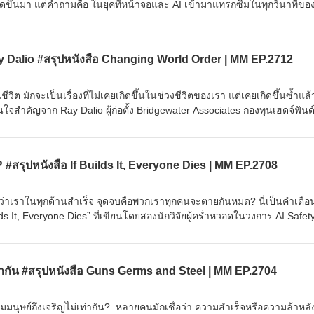
ุดขึ้นมา แต่คำถามคือ ในยุคที่หน้าจอและ AI เข้ามาแทรกซึมในทุกวินาทีของ
ุณ ยังเป็นของคุณจริงๆ อยู่หรือเปล่า?.ใน EP. นี้ Mission To The Moon จะ
่งจิตสำนึก จากหนังสือ ‘A World Appears’ ผลงานเล่มใหม่ของ Michael Poll
ุดของมนุษย์ เมื่อ AI จำลองความคิดได้ แต่จำลองความเปราะบางของชีวิตไม
y Dalio #สรุปหนังสือ Changing World Order | MM EP.2712
กับปัจจุบัน จึงอาจเป็นทักษะที่สำคัญที่สุดในการรักษา ‘ความเป็นมนุษย์’ ขอ
นังสือ#พัฒนาตนเอง #MissionToTheMoon #MissionToTheMoonPodcast
นชีวิต มักจะเป็นเรื่องที่ไม่เคยเกิดขึ้นในช่วงชีวิตของเรา แต่เคยเกิดขึ้นซ้ำแล้
นใจสำคัญจาก Ray Dalio ผู้ก่อตั้ง Bridgewater Associates กองทุนเฮดจ์ฟันด์ท
การศึกษาข้อมูลย้อนหลังกว่า 500 ปี เพื่อหาแพตเทิร์นการขึ้นและลงของมหา
seller อย่าง "The Changing World Order".ในหมุดหมายปี 2026 นี้ สิ่งที่ 
ุนแรงและเห็นเด่นชัดขึ้นเรื่อยๆ ทั้งตัวเลขหนี้สาธารณะของสหรัฐฯ ที่พุ่งสูงข
? #สรุปหนังสือ If Builds It, Everyone Dies | MM EP.2708
ายในประเทศ ที่นำไปสู่การเมืองสุดขั้ว และการเผชิญหน้าในสงครามหลายร
ทศจีน.โลกที่เราเคยรู้จักและเติบโตมาตลอด 80 ปีหลังสงครามโลกครั้งที่ 2 กำล
ี่ยงไม่ได้... แล้วในฐานะคนทำงาน ธุรกิจ และประเทศไทยตัวเล็กๆ เราควรขย
าดกว่าเราในทุกด้านสำเร็จ จุดจบคือพวกเราทุกคนจะตายกันหมด? นี่เป็นคำเตือ
ันผวนครั้งใหญ่นี้?.#TheChangingWorldOrder #ระเบียบโลกใหม่ #สรุป
s It, Everyone Dies” ที่เขียนโดยสองนักวิจัยผู้คร่ำหวอดในวงการ AI Safet
ssionToTheMoonPodcast
ายดีที่คนทั่วโลกกำลังถกเถียงกันรุนแรงที่สุดในเวลานี้.ในสรุปหนังสือ EP. นี้
นว่าทำไมผู้เขียนถึงเสนอทางออกสุดโต่งว่า โลกต้องร่วมมือกัน "สั่งหยุดสร้าง 
yoneDies#สรุปหนังสือ#AI#MissionToTheMoon#MissionToTheMoonPodcas
่ากัน #สรุปหนังสือ Guns Germs and Steel | MM EP.2704
ไมมนุษย์ถึงเจริญไม่เท่ากัน? .หลายคนมักเชื่อว่า ความสำเร็จหรือความล้าหล