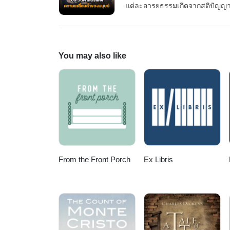
แต่ละอารยธรรมเกิดจากสติปัญญา ช
and Steel" (ปืน เชื้อโรค และเห
ที่ยาวนานกว่า 13,000 ปี เพื่อพิสู
แต่ละกลุ่มไม่เท่ากัน!.ทำไมคนยุโ
ชนิดถึงเปลี่ยนโลก? และทำไมมหา
You may also like
ความจริงอันโหดร้ายของประวัติศา
ไป .#สรุปหนังสือ #GunsGermsAnd
โลก #MissionToTheMoon#Miss
From the Front Porch
Ex Libris