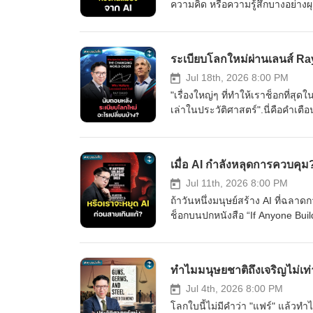
ความคิด หรือความรู้สึกบางอย่างผ
‘จิตสำนึก’ และ ‘สมาธิ’ ในตัวของค
ดื่มด่ำไปกับการเดินทางข้ามโลกแห
จะพาเราไปสำรวจปริศนาที่ยากที่ส
ระเบียบโลกใหม่ผ่านเลนส์ Ra
การทวงคืนความรู้สึกตัวและการอยู่
เอาไว้.#AWorldAppears #สรุปห
Jul 18th, 2026 8:00 PM
"เรื่องใหญ่ๆ ที่ทำให้เราช็อกที่สุดใ
เล่าในประวัติศาสตร์".นี่คือคำเตือ
ใหญ่ที่สุดในโลกที่ได้ตกผลึกจาก
โลก จนออกมาเป็นหนังสือระดับ Best
เคยเขียนไว้ในหนังสือเริ่มทวีความร
เมื่อ AI กำลังหลุดการควบคุม
อย่างน่าใจหาย ความเหลื่อมล้ำภ
กับผู้ท้าชิงอันดับหนึ่งอย่างประเ
Jul 11th, 2026 8:00 PM
เปลี่ยนกติกากลางเกมอย่างหลีกเล
ถ้าวันหนึ่งมนุษย์สร้าง AI ที่ฉล
และเตรียมรับมืออย่างไรกับความผ
ช็อกบนปกหนังสือ “If Anyone Build
หนังสือ#MissionToTheMoon#Mi
มากว่ายี่สิบปี จนกลายเป็นหนังสือข
จะมาเปิดหนังสือเล่มนี้ แล้วมาดูกั
ทันที?.#IfAnyoneBuildsItEver
ทำไมมนุษยชาติถึงเจริญไม่เท
Jul 4th, 2026 8:00 PM
โลกใบนี้ไม่มีคำว่า "แฟร์" แล้วทำ