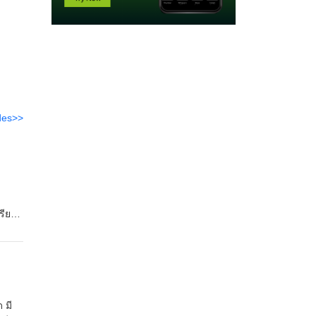
des>>
รียง
ง Ray
ัง
 มี