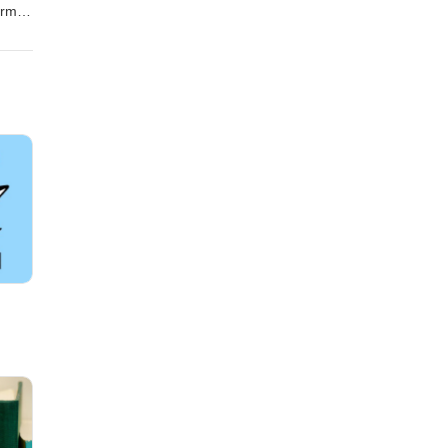
erms,
อมล้ำ
์
ว์บาง
หัส
กต่อ