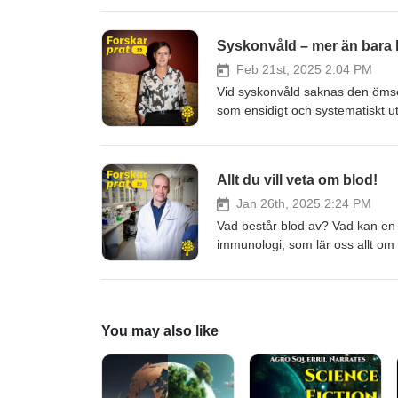
energibrist och träning. Hon berä
hur vi kan vända trenden, med ex
Syskonvåld – mer än bara 
idrottsutövare och föräldrar om 
vara vaksam på. Avsnittets läng
Feb 21st, 2025 2:04 PM
Vid syskonvåld saknas den ömses
som ensidigt och systematiskt u
forskar om våld i syskonrelation
bemöts, vilka konsekvenser det 
också råd till föräldrar och soci
Allt du vill veta om blod!
längd: 35 min.
Jan 26th, 2025 2:24 PM
Vad består blod av? Vad kan en 
immunologi, som lär oss allt om
inflammation och förklarar på det
också om hur man inom forskning
konstgjorda material, som en me
You may also like