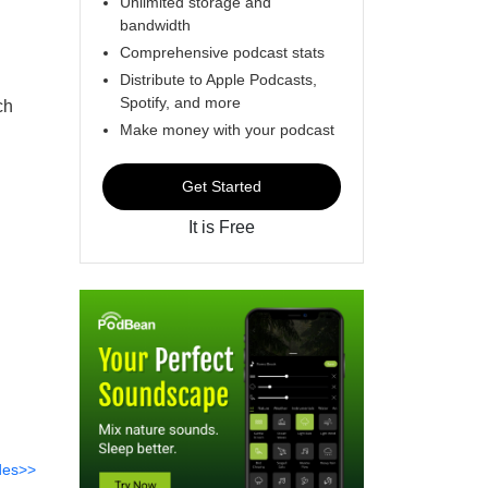
Unlimited storage and
bandwidth
Comprehensive podcast stats
Distribute to Apple Podcasts,
Spotify, and more
ch
Make money with your podcast
Get Started
It is Free
des>>