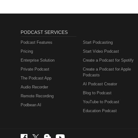
PODCAST SERVICES
Podcast Features
Start Podcasting
Pricing
Start Video Podcast
Enterprise Solution
Create a Podcast for Spotify
Private Podcast
Create a Podcast for Apple
Podcasts
The Podcast App
AI Podcast Creator
Audio Recorder
Blog to Podcast
Remote Recording
YouTube to Podcast
Podbean AI
Education Podcast