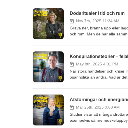
Dödsritualer i tid och rum
Nov 7th, 2025 11:34 AM
Gräva ner, bränna upp eller lägga
och rum. Men de har alla samma 
och att ge oss utrymme att sörja,
Liv Nilsson Stutz, som berättar
ursprung, via stenålder, bronsåld
Konspirationsteorier – fel
och nutida ritualer som open ca
längd: 49 min.
May 8th, 2025 4:01 PM
När stora händelser och kriser in
osannolika än andra. Vad är det
idéhistorikern Andreas Önnerfor
i en konspirationsteori, om deras
annat månlandningen, Estoniaka
Ätstörningar och energibris
Coronapandemin, klimatförneke
person som tror på konspirations
Mar 25th, 2025 9:08 AM
Studier visar att många idrottare 
exempelvis sämre muskeluppbygg
detta avsnitt har vi stämt träff