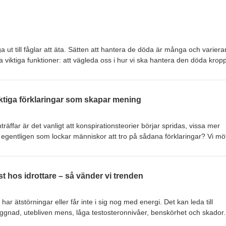
 ut till fåglar att äta. Sätten att hantera de döda är många och varierar 
viktiga funktioner: att vägleda oss i hur vi ska hantera den döda krop
 för att kunna återvända till vardagen. I detta avsnitt möter vi arkeolog
 om dödsritualernas betydelse och deras utveckling ända från människa
er och järnålder, fram till idag. Vi pratar även om intressanta både äld
aktiga förklaringar som skapar mening
skets, mumifiering, begravningsstrippor och himmelsbegravningar. Avsni
träffar är det vanligt att konspirationsteorier börjar spridas, vissa mer
 egentligen som lockar människor att tro på sådana förklaringar? Vi mö
s som forskar om detta ämne. Han berättar om de viktigaste ingredien
 attraktion och om deras historia. Vi tar upp klassiska teorier om bland
tastrofen och franska revolutionen, men även modernare varianter o
t hos idrottare – så vänder vi trenden
lse och stulna barn. Andreas ger också råd om hur man ska bemöta e
teorier. Avsnittets längd: 50 min.
har ätstörningar eller får inte i sig nog med energi. Det kan leda till
nad, utebliven mens, låga testosteronnivåer, benskörhet och skador.
 med Anna Melin, professor i idrottsvetenskap och expert på frågor om