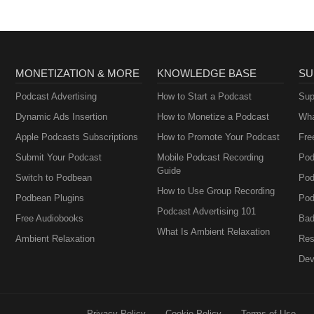
MONETIZATION & MORE
KNOWLEDGE BASE
SU
Podcast Advertising
How to Start a Podcast
Sup
Dynamic Ads Insertion
How to Monetize a Podcast
Wha
Apple Podcasts Subscriptions
How to Promote Your Podcast
Fre
Submit Your Podcast
Mobile Podcast Recording
Pod
Guide
Switch to Podbean
Pod
How to Use Group Recording
Podbean Plugins
Pod
Podcast Advertising 101
Free Audiobooks
Bad
What Is Ambient Relaxation
Ambient Relaxation
Res
Dev
Privacy Policy
Cookie Policy
Terms of Use