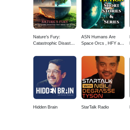
Nature’s Fury:
ASN Humans Are
Catastrophic Disasters
Space Orcs , HFY and
that Shook the World
other stories
Hidden Brain
StarTalk Radio