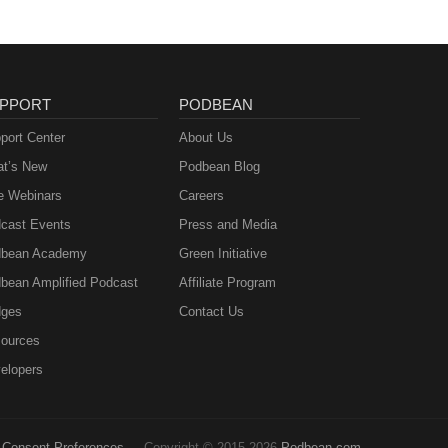
PPORT
PODBEAN
port Center
About Us
t’s New
Podbean Blog
e Webinars
Careers
cast Events
Press and Media
bean Academy
Green Initiative
bean Amplified Podcast
Affiliate Program
ges
Contact Us
ources
elopers
Consent Preferences
Copyright © 2015-2026
Podbean.com