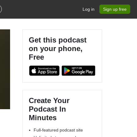
Log in
Sign up free
Get this podcast
on your phone,
Free
Create Your
Podcast In
Minutes
Full-featured podcast site