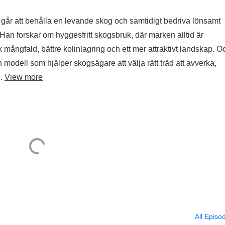
t går att behålla en levande skog och samtidigt bedriva lönsamt
an forskar om hyggesfritt skogsbruk, där marken alltid är
 mångfald, bättre kolinlagring och ett mer attraktivt landskap. O
en modell som hjälper skogsägare att välja rätt träd att avverka,
..
View more
All Episo