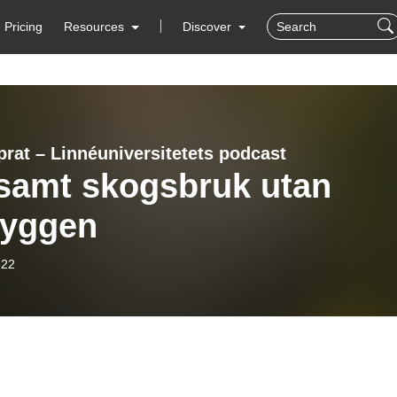
Pricing
Resources
Discover
prat – Linnéuniversitetets podcast
samt skogsbruk utan
hyggen
-22