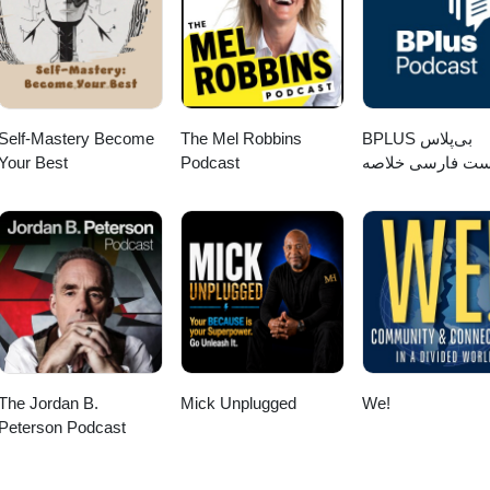
Self-Mastery Become
The Mel Robbins
‌BPLUS بی‌پلاس
Your Best
Podcast
ست فارسی خلاصه
کتاب
The Jordan B.
Mick Unplugged
We!
Peterson Podcast