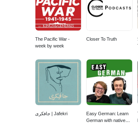
The Pacific War -
Closer To Truth
week by week
جافکری | Jafekri
Easy German: Learn
German with native
speakers | Deutsch
lernen mit