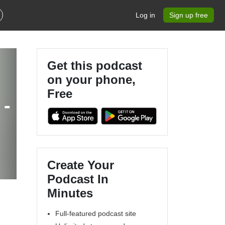
Log in
Sign up free
Get this podcast
on your phone,
Free
 -
Create Your
Podcast In
Minutes
Full-featured podcast site