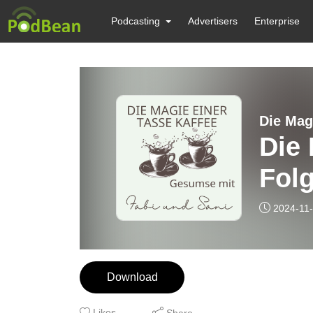
Podcasting
Advertisers
Enterprise
Die Mag
Die 
Folg
2024-11
Download
Likes
Share