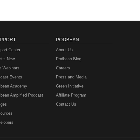
PPORT
PODBEAN
port Center
About Us
t’s New
Podbean Blog
e Webinars
Careers
cast Events
Press and Media
bean Academy
Green Initiative
bean Amplified Podcast
Affiliate Program
ges
Contact Us
ources
elopers