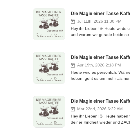
Die Magie einer Tasse Kaff
Jul 11th, 2026 11:30 PM
Hey ihr Lieben! ☕ Heute wirds u
und warum wir gerade beide so m
Angebot gerade dieses Gefühl: Ric
es rauszubringen und zu pushen
Yoga hat auch sie langsam das G
Die Magie einer Tasse Kaf
einfach... stimmig an. ✨ Was uns
challengen! Es gibt uns die Mö
Apr 19th, 2026 2:18 PM
unser Business auf eine ganz ne
Heute wird es persönlich. Währe
mehr Spass! In dieser Episode 
heben, geht es um mehr als nur 
"genau jetzt"🧠 Fabis Weg mit d
machen. Fabi&amp;Sani *** Sani
Warum neue Motivation im eigen
www.bensound.com
Euch gwundrig gemacht? Dann hört doch rein. Fabi&amp
Die Magie einer Tasse Kaff
www.fabienneryser.ch Music:
Mar 22nd, 2026 6:22 AM
Hey ihr Lieben! ☕ Heute haben w
deiner Kindheit wieder und ZACK 
darüber, wie das ist, wenn man