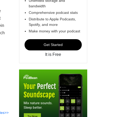
Unlimited storage and
bandwidth
e
Comprehensive podcast stats
t
Distribute to Apple Podcasts,
Spotify, and more
ein
Make money with your podcast
ich
Get Started
It is Free
des>>