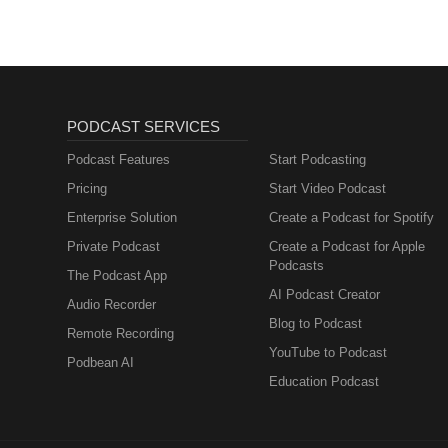
Muttersprachlern
PODCAST SERVICES
Podcast Features
Start Podcasting
Pricing
Start Video Podcast
Enterprise Solution
Create a Podcast for Spotify
Private Podcast
Create a Podcast for Apple
Podcasts
The Podcast App
AI Podcast Creator
Audio Recorder
Blog to Podcast
Remote Recording
YouTube to Podcast
Podbean AI
Education Podcast