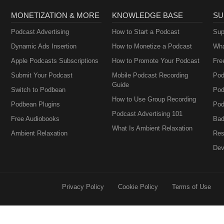
MONETIZATION & MORE
KNOWLEDGE BASE
SU
Podcast Advertising
How to Start a Podcast
Sup
Dynamic Ads Insertion
How to Monetize a Podcast
Wha
Apple Podcasts Subscriptions
How to Promote Your Podcast
Fre
Submit Your Podcast
Mobile Podcast Recording
Pod
Guide
Switch to Podbean
Pod
How to Use Group Recording
Podbean Plugins
Pod
Podcast Advertising 101
Free Audiobooks
Bad
What Is Ambient Relaxation
Ambient Relaxation
Res
Dev
Privacy Policy
Cookie Policy
Terms of Use