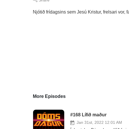
Njótið frídagsins sem Jesú Kristur, frelsari vo
More Episodes
#168 Lífið maður
Jan 31st, 2022 12:01 AM