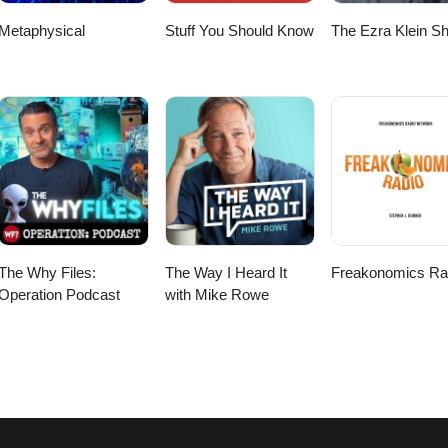
Metaphysical
Stuff You Should Know
The Ezra Klein S
The Why Files:
The Way I Heard It
Freakonomics Ra
Operation Podcast
with Mike Rowe