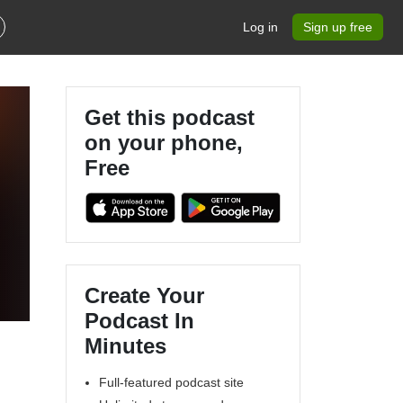
Log in
Sign up free
Get this podcast
on your phone,
Free
Create Your
Podcast In
Minutes
Full-featured podcast site