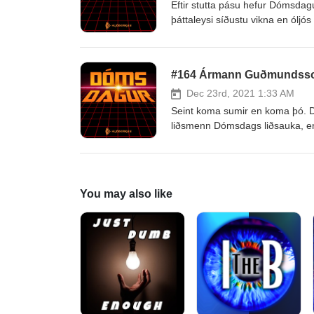
Eftir stutta pásu hefur Dómsdagur
þáttaleysi síðustu vikna en óljó
#164 Ármann Guðmundss
Dec 23rd, 2021 1:33 AM
Seint koma sumir en koma þó. Dó
liðsmenn Dómsdags liðsauka, en 
Við þökkum honum kærlega fyrir 
You may also like