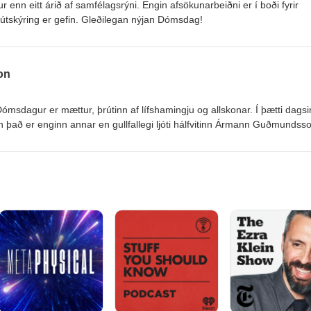
 enn eitt árið af samfélagsrýni. Engin afsökunarbeiðni er í boði fyrir
s útskýring er gefin. Gleðilegan nýjan Dómsdag!
on
msdagur er mættur, þrútinn af lífshamingju og allskonar. Í þætti dagsi
það er enginn annar en gullfallegi ljóti hálfvitinn Ármann Guðmundsso
að færa okkur jólaandann í bland við raunsæi og mannhatur. Gleðileg j