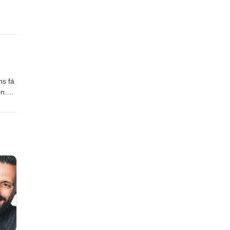
ns fá
n.
ól!