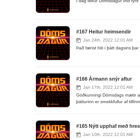
Í dag tekur Dómsdagur lífið fyri
#167 Heitur heimsendir
Jan 24th, 2022 12:01 AM
Það færist hiti í þátt dagsins 
#166 Ármann snýr aftur
Jan 17th, 2022 12:01 AM
Góðkunningi Dómsdags mætir aftu
þátturinn er smekkfullur af tilf
#165 Nýtt upphaf með hre
Jan 10th, 2022 12:01 AM