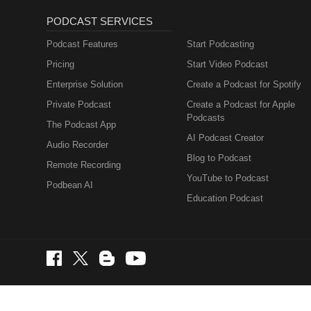
PODCAST SERVICES
Podcast Features
Start Podcasting
Pricing
Start Video Podcast
Enterprise Solution
Create a Podcast for Spotify
Private Podcast
Create a Podcast for Apple
Podcasts
The Podcast App
AI Podcast Creator
Audio Recorder
Blog to Podcast
Remote Recording
YouTube to Podcast
Podbean AI
Education Podcast