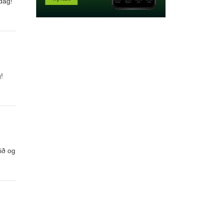
sdag!
!
ið og