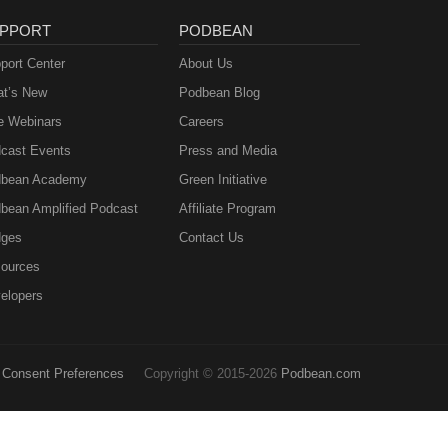
PPORT
PODBEAN
port Center
About Us
t’s New
Podbean Blog
e Webinars
Careers
cast Events
Press and Media
bean Academy
Green Initiative
bean Amplified Podcast
Affiliate Program
ges
Contact Us
ources
elopers
Consent Preferences
Copyright © 2015-2026
Podbean.com