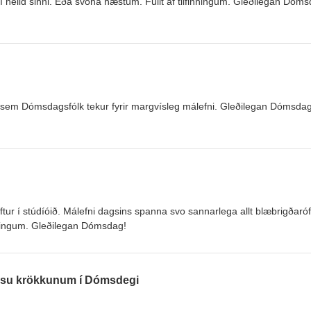
r í heild sinni. Eða svona næstum. Fullt af tilfinningum. Gleðilegan Dóm
þar sem Dómsdagsfólk tekur fyrir margvísleg málefni. Gleðilegan Dómsdag
r í stúdíóið. Málefni dagsins spanna svo sannarlega allt blæbrigðaróf
inningum. Gleðilegan Dómsdag!
ssu krökkunum í Dómsdegi