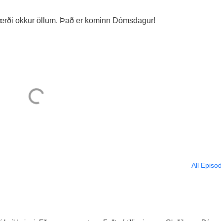
r, færði okkur öllum. Það er kominn Dómsdagur!
All Episo