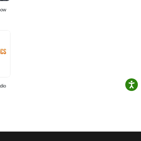
how
dio