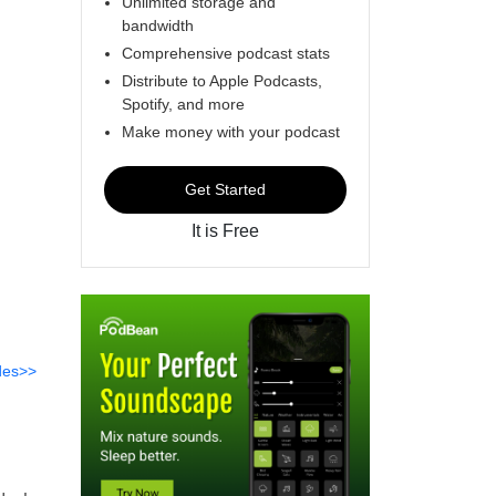
Unlimited storage and
bandwidth
Comprehensive podcast stats
Distribute to Apple Podcasts,
Spotify, and more
Make money with your podcast
Get Started
It is Free
des>>