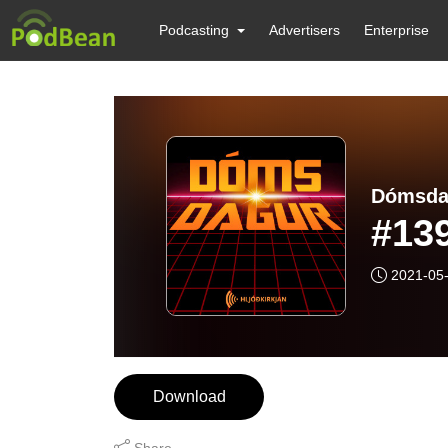
Podcasting
Advertisers
Enterprise
Dómsda
#139
2021-05
Download
Share