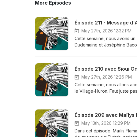
More Episodes
Épisode 211 - Message d'A
May 27th, 2026 12:32 PM
Cette semaine, nous avons un 
Dudemaine et Joséphine Bacon y
Épisode 210 avec Sioui O
May 27th, 2026 12:26 PM
Cette semaine, nous allons acc
le Village-Huron. Faut juste pas 
C'est plus ou moins pertinent 
ses humeurs et dérives artisti
il s'agit pleinement.
Épisode 209 avec Maïlys 
May 13th, 2026 12:29 PM
Dans cet épisode, Maïlis Flama