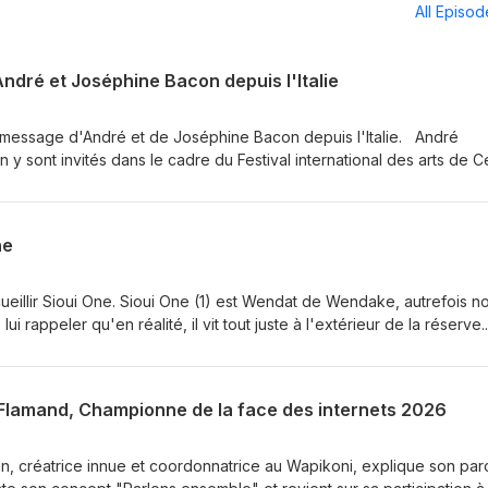
All Episo
ndré et Joséphine Bacon depuis l'Italie
message d'André et de Joséphine Bacon depuis l'Italie. André
 sont invités dans le cadre du Festival international des arts de Ce
ne
ueillir Sioui One. Sioui One (1) est Wendat de Wendake, autrefois 
lui rappeler qu'en réalité, il vit tout juste à l'extérieur de la réserve.
dans la mesure où il constitue une sorte d'entité changeante au gré 
ques. Personne, ni même l'artiste, ne peut comprendre de quoi ou de
Flamand, Championne de la face des internets 2026
n, créatrice innue et coordonnatrice au Wapikoni, explique son par