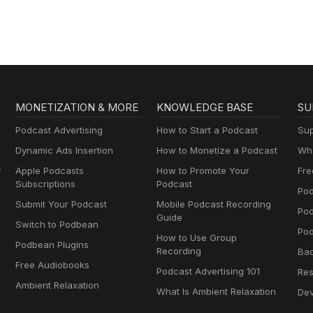
MONETIZATION & MORE
KNOWLEDGE BASE
SU
Podcast Advertising
How to Start a Podcast
Sup
Dynamic Ads Insertion
How to Monetize a Podcast
Wha
y
Apple Podcasts
How to Promote Your
Fre
Subscriptions
Podcast
Pod
Submit Your Podcast
Mobile Podcast Recording
Po
Guide
Switch to Podbean
Pod
How to Use Group
Podbean Plugins
Recording
Ba
Free Audiobooks
Podcast Advertising 101
Res
Ambient Relaxation
What Is Ambient Relaxation
Dev