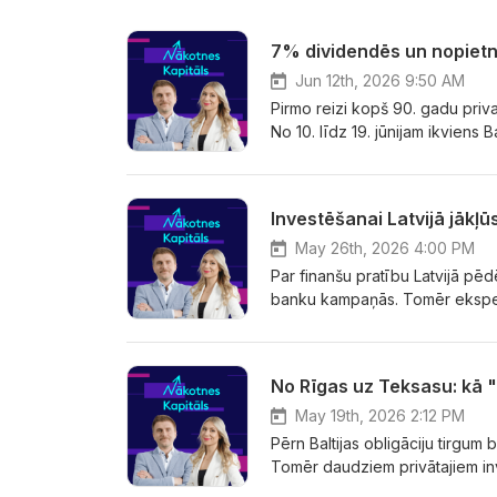
7% dividendēs un nopietni
Jun 12th, 2026 9:50 AM
Pirmo reizi kopš 90. gadu privat
No 10. līdz 19. jūnijam ikviens 
līdzīpašnieku uzņēmumā, kas uzt
vēsturisks un vietējam kapitāl
vietu Latvijas un Baltijas tirgo
Investēšanai Latvijā jākļ
Vitkovskis un valdes loceklis A
May 26th, 2026 4:00 PM
Par finanšu pratību Latvijā pēd
banku kampaņās. Tomēr ekspert
investoru skaits aug un interes
investēšana ir sarežģīta, riska
diskutēja “SEB bankas” Baltija
un “Investoru festivāla” organi
May 19th, 2026 2:12 PM
Pērn Baltijas obligāciju tirgum 
Tomēr daudziem privātajiem inv
sarežģītu, paredzētu tikai bank