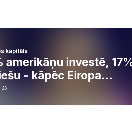
s kapitāls
 amerikāņu investē, 17
iešu - kāpēc Eiropa
liek un kā igauņi cenšas
-28
ainīt