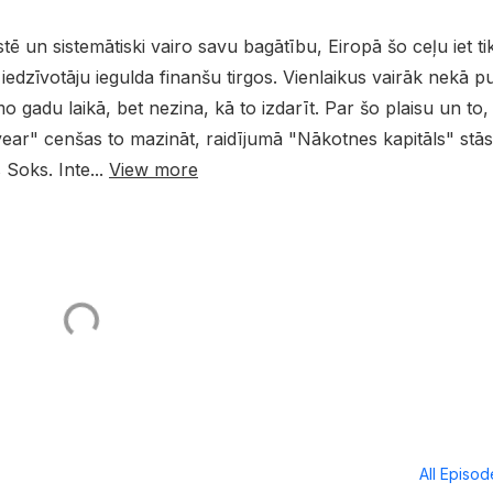
 un sistemātiski vairo savu bagātību, Eiropā šo ceļu iet tik
% iedzīvotāju iegulda finanšu tirgos. Vienlaikus vairāk nekā p
o gadu laikā, bet nezina, kā to izdarīt. Par šo plaisu un to,
tyear" cenšas to mazināt, raidījumā "Nākotnes kapitāls" stāst
 Soks. Inte...
View more
All Episo