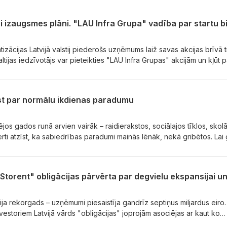
 izaugsmes plāni. "LAU Infra Grupa" vadība par startu b
izācijas Latvijā valstij piederošs uzņēmums laiž savas akcijas brīvā t
Baltijas iedzīvotājs var pieteikties "LAU Infra Grupas" akcijām un kļūt p
ur valsts autoceļus, būvē infrastruktūru un ražo materiālus. Notikum
tirgum svarīgs. Par uzņēmuma finanšu rādītājiem, nākotnes plāniem u
s "Nākotnes kapitāla" speciālizlaidumā stāstīja valdes priekšsēdētājs V
ūst par normālu ikdienas paradumu
rmands Beiziķis.
ējos gados runā arvien vairāk – raidierakstos, sociālajos tīklos, skol
i atzīst, ka sabiedrības paradumi mainās lēnāk, nekā gribētos. Lai
e par ieguldījumiem pieaug, liela daļa cilvēku joprojām uzskata, ka
nta vai domāta tikai turīgajiem. Raidījumā “Nākotnes kapitāls” par to
s uzkrājumu, ieguldījumu un pensiju piedāvājuma vadītāja Aija Miķel
zatore Inta Buša.
bija rekorgads – uzņēmumi piesaistīja gandrīz septiņus miljardus eiro.
estoriem Latvijā vārds "obligācijas" joprojām asociējas ar kaut ko
ām un turīgiem investoriem. Realitāte ir cita: obligāciju cenas sākas 