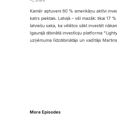
Share
Kamēr aptuveni 60 % amerikāņu aktīvi investē
katrs piektais. Latvijā – vēl mazāk: tikai 17 
latviešu saka, ka vēlētos sākt investēt nākam
Igaunijā dibinātā investīciju platforma "Ligh
uzņēmuma līdzdibinātājs un vadītājs Martins
More Episodes