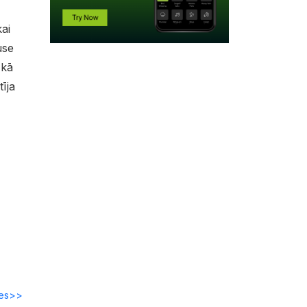
ai
use
 kā
īja
des>>