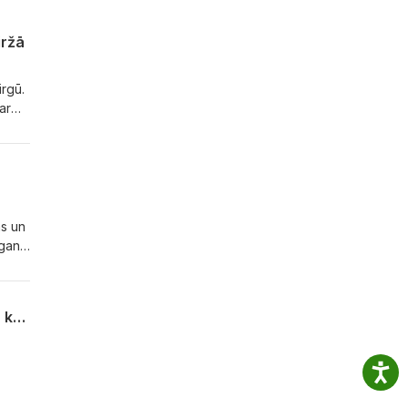
iržā
irgū.
ar
s ir
n
ilnis
ās un
 gan
sone
No Rīgas uz Teksasu: kā "Storent" obligācijas pārvērta par degvielu ekspansijai un ko parāda vērtspapīriem sola nākotne
no