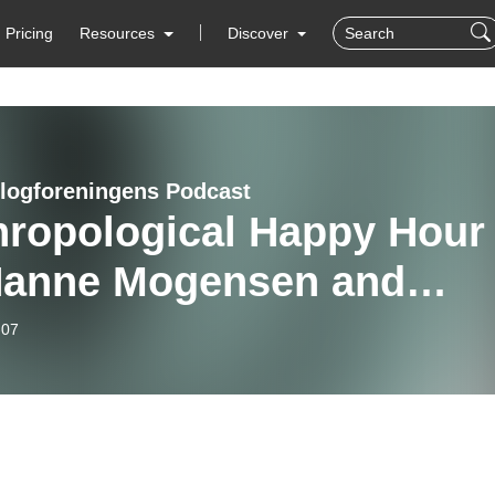
Pricing
Resources
Discover
logforeningens Podcast
hropological Happy Hour
Hanne Mogensen and
ienne Mannov
-07