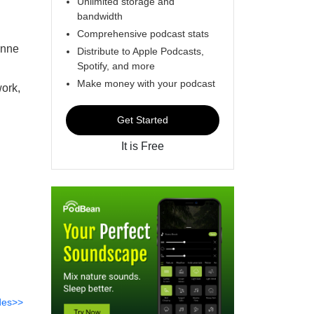
Unlimited storage and
bandwidth
Comprehensive podcast stats
anne
Distribute to Apple Podcasts,
Spotify, and more
Make money with your podcast
work,
Get Started
It is Free
des>>