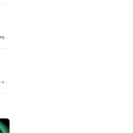
on
 who
asmus
øg af
t
r at
en
s om.
kunne
et af
å