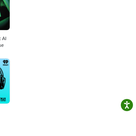
: AI
se