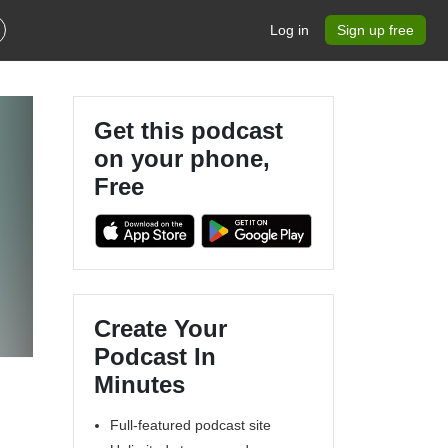
Log in
Sign up free
Get this podcast
on your phone,
Free
Create Your
Podcast In
Minutes
Full-featured podcast site