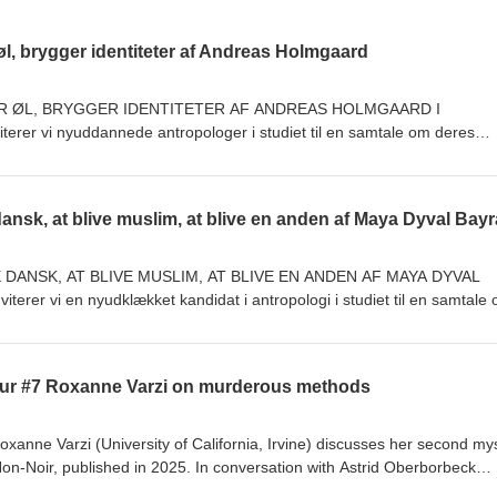
øl, brygger identiteter af Andreas Holmgaard
R ØL, BRYGGER IDENTITETER AF ANDREAS HOLMGAARD I
iterer vi nyuddannede antropologer i studiet til en samtale om deres
e nu kan kalde sig specialister i. I tredje afsnit har vi besøg af Andre
ciale om et dansk mikrobryggeri og dets virksomhedskultur. Samtalen
ets verden, identitet, håndværk, og om hvad der opstår, når en virksomh
ialet er baseret på feltarbejde udført i 2024, og samtalen med Andreas f
bevæger sig derfor mellem erfaringer fra feltarbejdet og refleksioner et 
re om specialet, kan Andreas kontaktes på LinkedIn eller via mail:
 DANSK, AT BLIVE MUSLIM, AT BLIVE EN ANDEN AF MAYA DYVAL
m Podcasten udgives af Antropologforeningen, og værterne er Anna
erer vi en nyudklækket kandidat i antropologi i studiet til en samtale
tergaard. Vi arbejder på at få podcasten tilbage på Apple Podcasts,
emne, de nu kan kalde sig specialister i. I podcastens andet afsnit har
 Podbean eller Spotify.
er har skrevet speciale om etnisk danske kvinders oplevelser med at
m religiøse fællesskaber, motivationer, misgenkendelse, relationsarbejde 
ur #7 Roxanne Varzi on murderous methods
de i sin egen hjemby og få øje på noget, man ikke så før. Hvis I ønsker
på LinkedIn eller via hendes email: maya@dyval.dk Podcasten udgive
erne er Anna Stub Thygesen og Amalie Rørholm Vestergaard
Roxanne Varzi (University of California, Irvine) discusses her second my
Non-Noir, published in 2025. In conversation with Astrid Oberborbeck
and Aalborg University), she explores anthropological murder mysteri