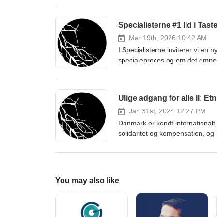
how to make theory more access
within anthropology as a discipl
Specialisterne #1 Ild i Tas
has conducted much of her field
current war in Iran and the Mi
Mar 19th, 2026 10:42 AM
Mondrup
I Specialisterne inviterer vi en 
specialeproces og om det emne, d
Maria Aarup, der har skrevet sp
arbejde, undermoderation, digital
vide mere, kan Maria kontakte 
Ulige adgang for alle II:
udgives af Antropologforeninge
Jan 31st, 2024 12:27 PM
Danmark er kendt internationalt 
solidaritet og kompensation, og
Trods ideen om velfærd for alle v
tage del i den danske velfærd på
The University of Copenhagen Pl
etniske minoriteters møder me
You may also like