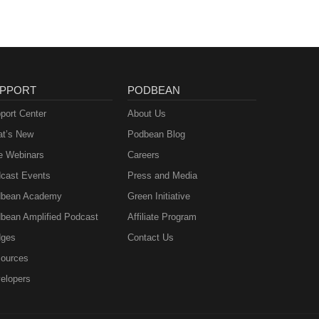
PPORT
PODBEAN
port Center
About Us
t’s New
Podbean Blog
e Webinars
Careers
cast Events
Press and Media
bean Academy
Green Initiative
bean Amplified Podcast
Affiliate Program
ges
Contact Us
ources
elopers