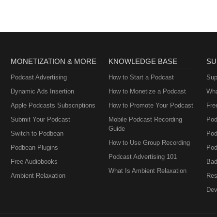
MONETIZATION & MORE
KNOWLEDGE BASE
SU
Podcast Advertising
How to Start a Podcast
Sup
Dynamic Ads Insertion
How to Monetize a Podcast
Wha
Apple Podcasts Subscriptions
How to Promote Your Podcast
Fre
Submit Your Podcast
Mobile Podcast Recording
Pod
Guide
Switch to Podbean
Pod
How to Use Group Recording
Podbean Plugins
Pod
Podcast Advertising 101
Free Audiobooks
Bad
What Is Ambient Relaxation
Ambient Relaxation
Res
Dev